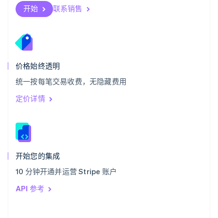
斯洛伐克
开始
联系销售
English
斯洛文尼亚
English
Italiano
泰国
ไทย
English
希腊
价格始终透明
English
统一按每笔交易收费，无隐藏费用
西班牙
Español
English
定价详情
新加坡
English
简体中文
新西兰
English
匈牙利
English
开始您的集成
意大利
10 分钟开通并运营 Stripe 账户
Italiano
English
印度
API 参考
English
英国
English