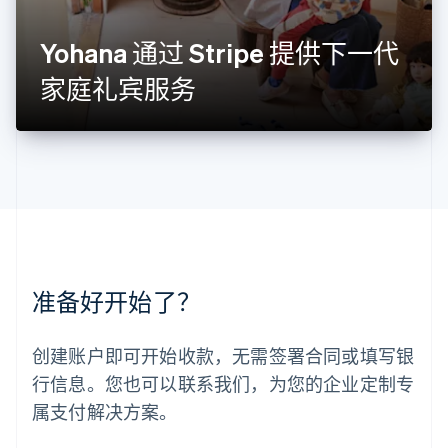
罗马尼亚
English
Yohana 通过 Stripe 提供下一代
马尔他
English
家庭礼宾服务
马来西亚
English
简体中文
美国
English
Español
简体中文
墨西哥
Español
English
挪威
English
葡萄牙
Português
English
准备好开始了？
日本
日本語
English
瑞典
创建账户即可开始收款，无需签署合同或填写银
Svenska
English
瑞士
行信息。您也可以联系我们，为您的企业定制专
Deutsch
Français
Italiano
English
属支付解决方案。
塞浦路斯
English