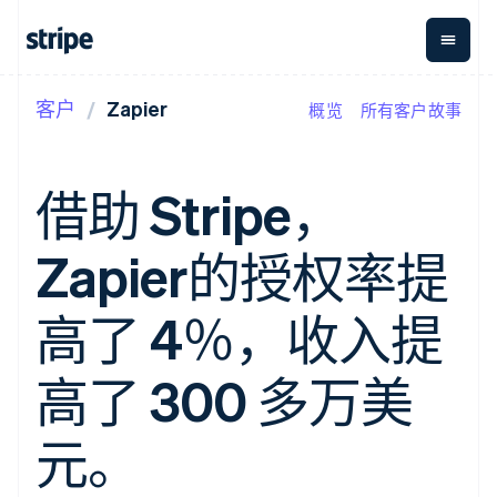
客户
Zapier
概览
所有客户故事
按企业阶段
文档
学习
支付
营收
资金管
平台
理
易市
大型企业
Stripe 文档
博客
Payments
Billing
初创企业
API 参考文档
客户案例
借助 Stripe，
在线支付
经常性收入
Global
Conn
库与 SDK
指南
Payment links
Metronome
Payouts
Stripe Apps
按用量计费
平台
Zapier的授权率提
无代码支付
Subscriptions
向第三
按应用场景
Checkout
方打款
支持
预构建支付界
订阅管理
指南
智能体商务
高了 4％，收入提
面
Invoicing
加密货币
获取支持
一次性或定期
Elements
电子商务
接受线上付款
托管支持方案
灵活的 UI 组件
账单
嵌入式金融
实施预置结账流程
专业服务
高了 300 多万美
Payment
Tax
财务自动化
构建平台或交易市场
methods
销售税和增值
全球化企业
管理订阅
接入 125+ 种支
税自动化
应用内支付
提供按用量计费
元。
付方式
Revenue
交易市场
发行稳定币支持的支付卡
Authorization
Recognition
公司
资金管理
通过智能体配置和管理服
Boost
会计自动化
平台
务