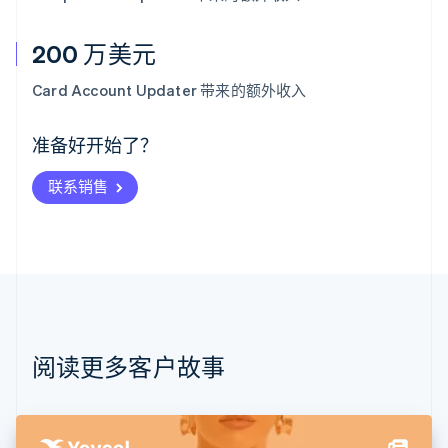
200 万美元
阿联酋
English
Card Account Updater 带来的额外收入
爱尔兰
English
爱沙尼亚
准备好开始了？
English
奥地利
联系销售
Deutsch
English
澳大利亚
English
巴西
Português
English
保加利亚
English
比利时
Nederlands
Français
Deutsch
English
阅读更多客户故事
波兰
English
丹麦
English