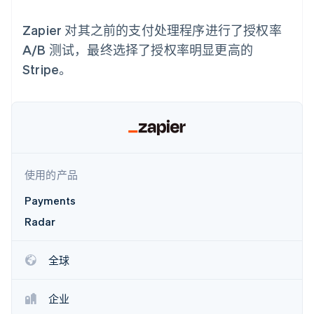
支付成功率优
Stripe Sigma
产品路线图
SaaS
化
自定义报告
Sessions 年度大会
Zapier 对其之前的支付处理程序进行了授权率
Link
Data Pipeline
招聘
加速结账
数据同步
资讯中心
A/B 测试，最终选择了授权率明显更高的
资源
Stripe Press
Stripe。
按行业
应用集成
AI 企业
代码示例
更多
创作者经济
开发者博客
联系
Product roadmap
游戏
API 状态
了解未来规划
酒店、旅游与休闲
联系销售
保险
Radar
成为合作伙伴
媒体与娱乐
欺诈防范
非营利组织
使用的产品
Atlas
专业服务
初创企业注册
公共部门
Payments
零售
Climate
Radar
碳移除
全球
生态系统
合作伙伴
企业
Stripe App Marketplace
Stripe Sessions 2026