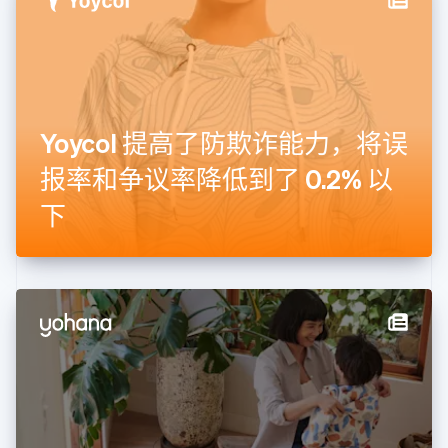
德国
Deutsch
English
法国
Français
English
芬兰
English
Svenska
Yoycol 提高了防欺诈能力，将误
荷兰
Nederlands
English
报率和争议率降低到了 0.2% 以
加拿大
English
Français
下
捷克
English
克罗地亚
English
Italiano
拉脱维亚
English
立陶宛
English
列支敦士登
Deutsch
English
卢森堡
Français
Deutsch
English