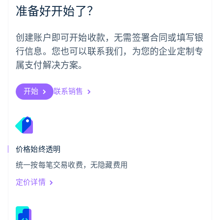
准备好开始了？
日本
日本語
English
瑞典
创建账户即可开始收款，无需签署合同或填写银
Svenska
English
瑞士
行信息。您也可以联系我们，为您的企业定制专
Deutsch
Français
Italiano
English
属支付解决方案。
塞浦路斯
English
斯洛伐克
开始
联系销售
English
斯洛文尼亚
English
Italiano
泰国
ไทย
English
希腊
价格始终透明
English
统一按每笔交易收费，无隐藏费用
西班牙
Español
English
定价详情
新加坡
English
简体中文
新西兰
English