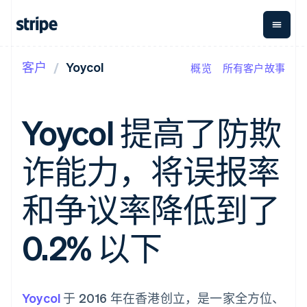
客户
Yoycol
概览
所有客户故事
按企业阶段
文档
学习
支付
营收
资金管
平台
理
易市
大型企业
Stripe 文档
博客
Payments
Billing
初创企业
API 参考文档
客户案例
Yoycol 提高了防欺
在线支付
经常性收入
Global
Conn
库与 SDK
指南
Payment links
Metronome
Payouts
Stripe Apps
按用量计费
平台
诈能力，将误报率
无代码支付
Subscriptions
向第三
按应用场景
Checkout
方打款
支持
预构建支付界
订阅管理
指南
智能体商务
和争议率降低到了
面
Invoicing
加密货币
获取支持
一次性或定期
Elements
电子商务
接受线上付款
托管支持方案
灵活的 UI 组件
账单
嵌入式金融
实施预置结账流程
专业服务
0.2% 以下
支付方式
Tax
财务自动化
构建平台或交易市场
支持 125 种以
销售税和增值
全球化企业
管理订阅
上
税自动化
应用内支付
提供按用量计费
Authorization
Revenue
交易市场
发行稳定币支持的支付卡
Boost
Recognition
公司
资金管理
通过智能体配置和管理服
Yoycol
支付成功率优
于 2016 年在香港创立，是一家全方位、
会计自动化
平台
务