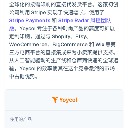
化
Stripe Sigma
产品路线图
全球化的按需印刷的直接代发货平台。这家初创
SaaS
自定义报告
Link
Sessions 年度大会
公司利用 Stripe 实现了快速增长，使用了
加速结账
Data Pipeline
招聘
数据同步
资讯中心
Stripe Payments
和
Stripe Radar 风控团队
资源
Stripe Press
版
。Yoycol 专注于各种时尚产品的高度可扩展
按行业
应用集成
定制印刷，通过与 Shopify、Etsy、
AI 企业
代码示例
更多
WooCommerce、BigCommerce 和 Wix 等第
创作者经济
开发者博客
联系
Product roadmap
游戏
API 状态
三方电商平台的直接集成来为小卖家提供支持。
了解未来规划
酒店、旅游与休闲
联系销售
从人工智能驱动的生产线和仓库到快速的全球运
保险
Radar
成为合作伙伴
媒体与娱乐
欺诈防范
输，Yoycol 的效率使其在这个竞争激烈的市场
非营利组织
Atlas
专业服务
中占据优势。
初创企业注册
公共部门
零售
Climate
碳移除
生态系统
合作伙伴
使用的产品
Stripe App Marketplace
Stripe Sessions 2026