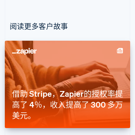
保加利亚
English
比利时
Nederlands
Français
Deutsch
English
阅读更多客户故事
波兰
English
丹麦
English
德国
Deutsch
English
法国
Français
English
芬兰
English
Svenska
借助 Stripe，Zapier的授权率提
荷兰
Nederlands
English
高了 4％，收入提高了 300 多万
加拿大
English
Français
美元。
捷克
English
克罗地亚
English
Italiano