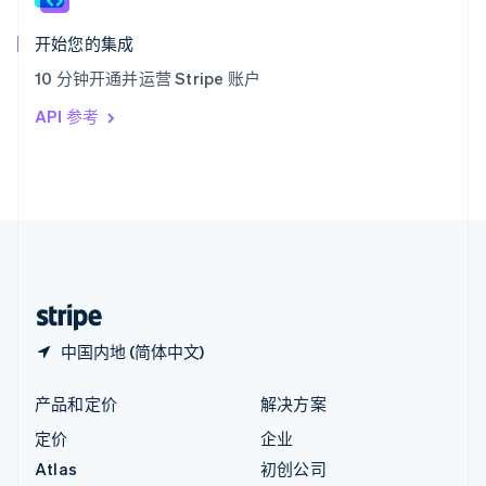
匈牙利
English
开始您的集成
意大利
10 分钟开通并运营 Stripe 账户
Italiano
English
印度
API 参考
English
英国
English
直布罗陀
English
中国内地
简体中文
English
中国香港特别行政区
English
简体中文
中国内地 (简体中文)
产品和定价
解决方案
定价
企业
Atlas
初创公司