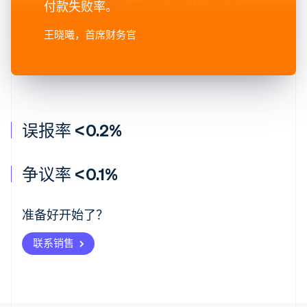
付款失败率。
王晓曦
，首席财务官
误报率 <0.2%
阿联酋
English
争议率 <0.1%
爱尔兰
English
爱沙尼亚
准备好开始了？
English
奥地利
联系销售
Deutsch
English
澳大利亚
English
巴西
Português
English