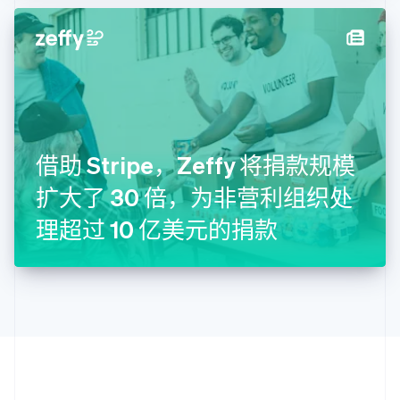
拉脱维亚
English
立陶宛
English
列支敦士登
Deutsch
English
卢森堡
Français
Deutsch
English
罗马尼亚
借助 Stripe，Zeffy 将捐款规模
English
扩大了 30 倍，为非营利组织处
马尔他
English
理超过 10 亿美元的捐款
马来西亚
English
简体中文
美国
English
Español
简体中文
墨西哥
Español
English
挪威
English
葡萄牙
Português
English