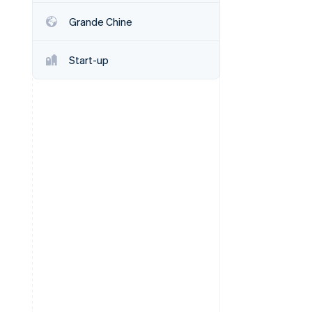
Grande Chine
Stripe Sessions 2026
Start-up
Découvrez comment
Stripe construit
l’infrastructure
économique de l’IA.
Regarder la vidéo