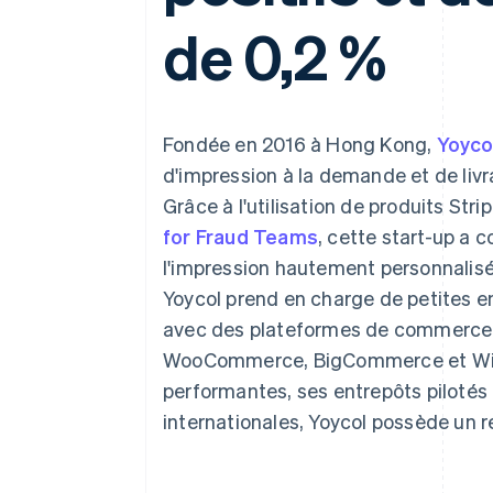
Authorization Boost
Acceptation optimisée
de 0,2 %
Link
Paiements accélérés
Financial Connections
Comptes financiers associés
Fondée en 2016 à Hong Kong,
Yoyco
d'impression à la demande et de liv
Grâce à l'utilisation de produits Stri
for Fraud Teams
, cette start-up a 
l'impression hautement personnalis
Yoycol prend en charge de petites e
avec des plateformes de commerce e
WooCommerce, BigCommerce et Wix.
performantes, ses entrepôts pilotés pa
internationales, Yoycol possède un 