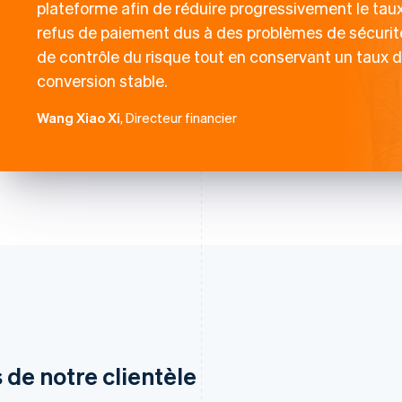
plateforme afin de réduire progressivement le tau
refus de paiement dus à des problèmes de sécurit
de contrôle du risque tout en conservant un taux 
conversion stable.
Wang Xiao Xi
, Directeur financier
 de notre clientèle