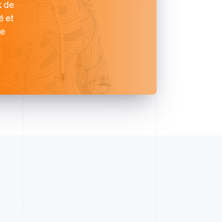
x de
é et
de