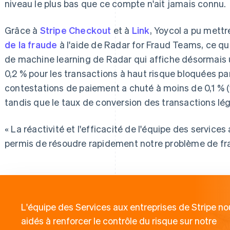
niveau le plus bas que ce compte n'ait jamais connu.
Grâce à
Stripe Checkout
et à
Link
, Yoycol a pu mett
de la fraude
à l'aide de Radar for Fraud Teams, ce qui
de machine learning de Radar qui affiche désormais un
0,2 % pour les transactions à haut risque bloquées par 
contestations de paiement a chuté à moins de 0,1 % (y
tandis que le taux de conversion des transactions lég
« La réactivité et l'efficacité de l'équipe des service
permis de résoudre rapidement notre problème de fra
L'équipe des Services aux entreprises de Stripe no
aidés à renforcer le contrôle du risque sur notre