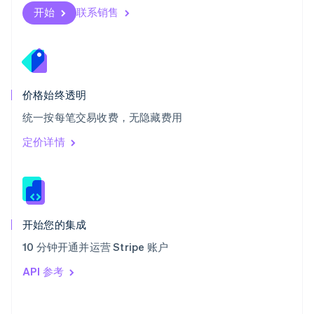
斯洛伐克
开始
联系销售
English
斯洛文尼亚
English
Italiano
泰国
ไทย
English
希腊
价格始终透明
English
统一按每笔交易收费，无隐藏费用
西班牙
Español
English
定价详情
新加坡
English
简体中文
新西兰
English
匈牙利
English
开始您的集成
意大利
10 分钟开通并运营 Stripe 账户
Italiano
English
印度
API 参考
English
英国
English