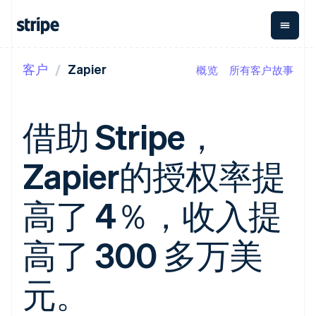
客户
Zapier
概览
所有客户故事
按企业阶段
文档
学习
支付
营收
资金管
平台
理
易市
大型企业
Stripe 文档
博客
Payments
Billing
初创企业
API 参考文档
客户案例
借助 Stripe，
在线支付
经常性收入
Global
Conn
库与 SDK
指南
Payment links
Metronome
Payouts
Stripe Apps
按用量计费
平台
Zapier的授权率提
无代码支付
Subscriptions
向第三
按应用场景
Checkout
方打款
支持
预构建支付界
订阅管理
Crypto
指南
智能体商务
高了 4％，收入提
面
Invoicing
钱包、
加密货币
获取支持
一次性或定期
Elements
稳定币
电子商务
接受线上付款
托管支持方案
灵活的 UI 组件
账单
发行和
嵌入式金融
实施预置结账流程
专业服务
高了 300 多万美
支付方式
Tax
发卡基
财务自动化
构建平台或交易市场
支持 125 种以
销售税和增值
础设施
全球化企业
管理订阅
上
税自动化
应用内支付
提供按用量计费
元。
Terminal
Revenue
交易市场
发行稳定币支持的支付卡
线下支付
Recognition
公司
资金管理
通过智能体配置和管理服
会计自动化
Authorization
平台
务