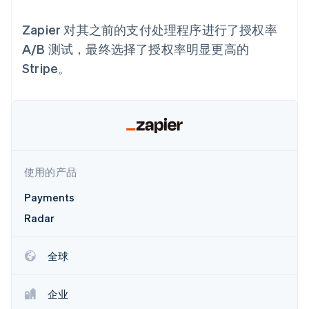
Boost
Stripe Sigma
产品路线图
SaaS
支付成功率优
自定义报告
Sessions 年度大会
Zapier 对其之前的支付处理程序进行了授权率
化
Data Pipeline
招聘
数据同步
Link
资讯中心
A/B 测试，最终选择了授权率明显更高的
加速结账
资源
Stripe Press
Stripe。
按行业
应用集成
AI 企业
代码示例
创作者经济
开发者博客
联系
更多
游戏
API 状态
Product roadmap
酒店、旅游与休闲
联系销售
了解未来规划
保险
成为合作伙伴
媒体与娱乐
Radar
非营利组织
使用的产品
欺诈防范
专业服务
Atlas
公共部门
Payments
初创企业注册
零售
Radar
Climate
碳移除
全球
生态系统
合作伙伴
企业
Stripe App Marketplace