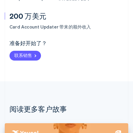
200 万美元
阿联酋
English
Card Account Updater 带来的额外收入
爱尔兰
English
爱沙尼亚
准备好开始了？
English
奥地利
联系销售
Deutsch
English
澳大利亚
English
巴西
Português
English
保加利亚
English
比利时
Nederlands
Français
Deutsch
English
阅读更多客户故事
波兰
English
丹麦
English