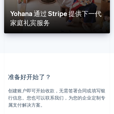
罗马尼亚
English
Yohana 通过 Stripe 提供下一代
马尔他
English
家庭礼宾服务
马来西亚
English
简体中文
美国
English
Español
简体中文
墨西哥
Español
English
挪威
English
葡萄牙
Português
English
准备好开始了？
日本
日本語
English
瑞典
创建账户即可开始收款，无需签署合同或填写银
Svenska
English
瑞士
行信息。您也可以联系我们，为您的企业定制专
Deutsch
Français
Italiano
English
属支付解决方案。
塞浦路斯
English