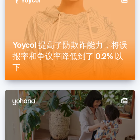
德国
Deutsch
English
法国
Français
English
芬兰
English
Svenska
Yoycol 提高了防欺诈能力，将误
荷兰
Nederlands
English
报率和争议率降低到了 0.2% 以
加拿大
English
Français
下
捷克
English
克罗地亚
English
Italiano
拉脱维亚
English
立陶宛
English
列支敦士登
Deutsch
English
卢森堡
Français
Deutsch
English