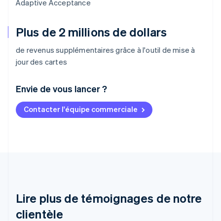
Adaptive Acceptance
Plus de 2 millions de dollars
de revenus supplémentaires grâce à l'outil de mise à
jour des cartes
Envie de vous lancer ?
Contacter l'équipe commerciale
Allemagne
Deutsch
English
Australie
English
Autriche
Deutsch
English
Belgique
Nederlands
Français
Deutsch
English
Brésil
Lire plus de témoignages de notre
Português
English
clientèle
Bulgarie