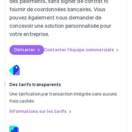
des paiements, sans signer de contrat ni
Français
Deutsch
English
Malaisie
fournir de coordonnées bancaires. Vous
English
简体中文
pouvez également nous demander de
Malte
concevoir une solution personnalisée pour
English
Mexique
votre entreprise.
Español
English
Norvège
English
Démarrer
Contacter l'équipe commerciale
Nouvelle-Zélande
English
Pays-Bas
Nederlands
English
Pologne
English
Des tarifs transparents
Portugal
Une tarification par transaction intégrée sans aucuns
Português
English
frais cachés
R.A.S. de Hong Kong, Chine
English
简体中文
Informations sur les tarifs
République tchèque
English
Roumanie