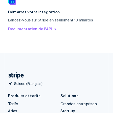
English
Royaume-Uni
English
Démarrez votre intégration
Singapour
Lancez-vous sur Stripe en seulement 10 minutes
English
简体中文
Slovaquie
Documentation de l'API
English
Slovénie
English
Italiano
Suède
Svenska
English
Suisse
Deutsch
Français
Italiano
English
Thaïlande
ไทย
English
Suisse (Français)
Produits et tarifs
Solutions
Tarifs
Grandes entreprises
Atlas
Start-up