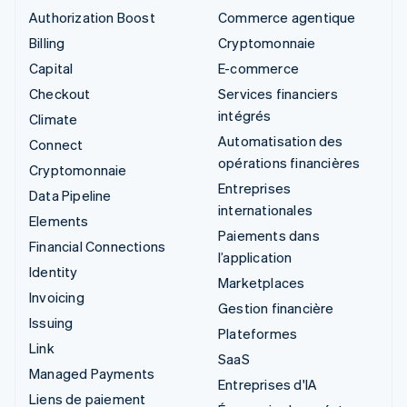
Authorization Boost
Commerce agentique
Billing
Cryptomonnaie
Capital
E-commerce
Checkout
Services financiers
intégrés
Climate
Automatisation des
Connect
opérations financières
Cryptomonnaie
Entreprises
Data Pipeline
internationales
Elements
Paiements dans
Financial Connections
l’application
Identity
Marketplaces
Invoicing
Gestion financière
Issuing
Plateformes
Link
SaaS
Managed Payments
Entreprises d'IA
Liens de paiement