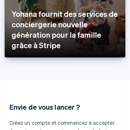
Français
English
Gibraltar
Yohana fournit des services de
English
Grèce
conciergerie nouvelle
English
Hongrie
génération pour la famille
English
Inde
grâce à Stripe
English
Irlande
English
Italie
Italiano
English
Japon
日本語
English
Lettonie
English
Liechtenstein
Envie de vous lancer ?
Deutsch
English
Lituanie
English
Créez un compte et commencez à accepter
Luxembourg