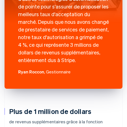
de pointe pour s'assurer de proposer les
meilleurs taux d'acceptation du
marché. Depuis que nous avons changé
de prestataire de services de paiement,
notre taux d'autorisation a grimpé de
4 %, ce qui représente 3 millions de
dollars de revenus supplémentaires,
entièrement dus à Stripe.
Ryan Roccon
, Gestionnaire
Plus de 1 million de dollars
de revenus supplémentaires grâce à la fonction