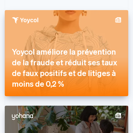
English
Canada
English
Français
Chine continentale
简体中文
English
Chypre
English
Croatie
English
Italiano
Yoycol améliore la prévention
Danemark
de la fraude et réduit ses taux
English
Émirats arabes unis
de faux positifs et de litiges à
English
Espagne
moins de 0,2 %
Español
English
Estonie
English
États-Unis
English
Español
简体中文
Finlande
English
Svenska
France