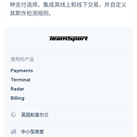
支付成功率优
Stripe Sigma
产品路线图
种支付选择，集成其线上和线下交易，并自定义
SaaS
化
自定义报告
Sessions 年度大会
其欺诈检测规则。
Link
Data Pipeline
招聘
加速结账
数据同步
资讯中心
资源
Stripe Press
按行业
应用集成
AI 企业
代码示例
更多
创作者经济
开发者博客
联系
Product roadmap
游戏
API 状态
了解未来规划
酒店、旅游与休闲
使用的产品
联系销售
保险
Radar
成为合作伙伴
媒体与娱乐
Payments
欺诈防范
非营利组织
Terminal
Atlas
专业服务
初创企业注册
公共部门
Radar
零售
Climate
Billing
碳移除
生态系统
英国和爱尔兰
合作伙伴
中小型商家
Stripe App Marketplace
Stripe Sessions 2026