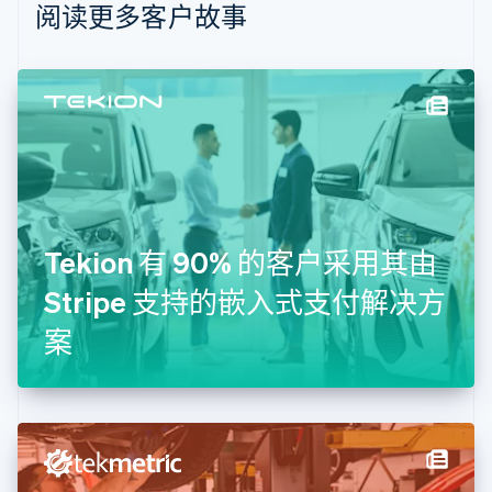
Nederlands
Français
Deutsch
English
阅读更多客户故事
波兰
English
丹麦
English
德国
Deutsch
English
法国
Français
English
芬兰
English
Svenska
Tekion 有 90% 的客户采用其由
荷兰
Nederlands
English
Stripe 支持的嵌入式支付解决方
加拿大
English
Français
案
捷克
English
克罗地亚
English
Italiano
拉脱维亚
English
立陶宛