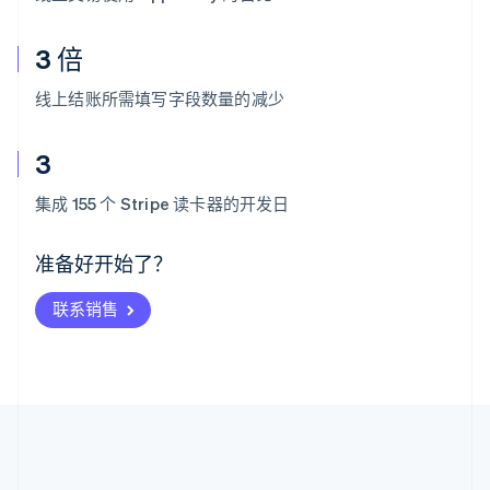
3 倍
线上结账所需填写字段数量的减少
3
阿联酋
English
集成 155 个 Stripe 读卡器的开发日
爱尔兰
English
爱沙尼亚
准备好开始了？
English
奥地利
联系销售
Deutsch
English
澳大利亚
English
巴西
Português
English
保加利亚
English
比利时