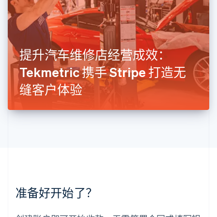
English
列支敦士登
Deutsch
English
卢森堡
Français
Deutsch
English
罗马尼亚
提升汽车维修店经营成效：
English
Tekmetric 携手 Stripe 打造无
马尔他
English
缝客户体验
马来西亚
English
简体中文
美国
English
Español
简体中文
墨西哥
Español
English
挪威
English
葡萄牙
Português
English
准备好开始了？
日本
日本語
English
瑞典