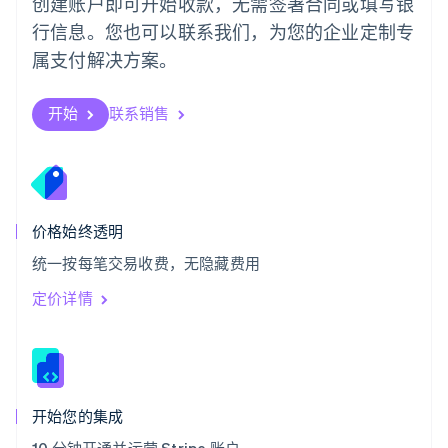
创建账户即可开始收款，无需签署合同或填写银
Svenska
English
瑞士
行信息。您也可以联系我们，为您的企业定制专
Deutsch
Français
Italiano
English
属支付解决方案。
塞浦路斯
English
斯洛伐克
开始
联系销售
English
斯洛文尼亚
English
Italiano
泰国
ไทย
English
希腊
价格始终透明
English
统一按每笔交易收费，无隐藏费用
西班牙
Español
English
定价详情
新加坡
English
简体中文
新西兰
English
匈牙利
English
开始您的集成
意大利