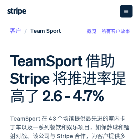
客户
Team Sport
概览
所有客户故事
按企业阶段
文档
学习
支付
营收
资金管
平台
理
易市
大型企业
Stripe 文档
博客
Payments
Billing
初创企业
API 参考文档
客户案例
TeamSport 借助
在线支付
经常性收入
Global
Conn
库与 SDK
指南
Payment links
Metronome
Payouts
Stripe Apps
按用量计费
平台
Stripe 将推进率提
无代码支付
Subscriptions
向第三
按应用场景
Checkout
方打款
支持
预构建支付界
订阅管理
指南
智能体商务
高了 2.6 - 4.7%
面
Invoicing
加密货币
获取支持
一次性或定期
Elements
电子商务
接受线上付款
托管支持方案
灵活的 UI 组件
账单
嵌入式金融
实施预置结账流程
专业服务
Payment
Tax
财务自动化
构建平台或交易市场
methods
销售税和增值
全球化企业
管理订阅
TeamSport 在 43 个场馆提供最先进的室内卡
接入 125+ 种支
税自动化
应用内支付
提供按用量计费
付方式
Revenue
丁车以及一系列餐饮和娱乐项目，如保龄球和镭
交易市场
发行稳定币支持的支付卡
Authorization
Recognition
公司
资金管理
通过智能体配置和管理服
射对战。该公司与 Stripe 合作，为客户提供多
Boost
会计自动化
平台
务