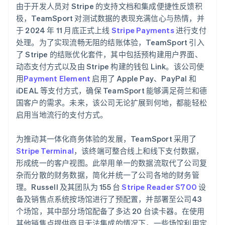
由于开发人员对 Stripe 的支持文档和集成便捷性反馈积
极，TeamSport 对测试数据的表现充满信心与热情，并
于 2024 年 11 月底正式上线
Stripe Payments
进行支付
处理。为了实现流畅无阻的结账体验，TeamSport 引入
了 Stripe 的结账优化套件，其中包括预构建用户界面、
动态支付方式以及由 Stripe 构建的钱包 Link。该公司使
用
Payment Element
启用了 Apple Pay、PayPal 和
iDEAL 等支付方式，确保 TeamSport 能够满足荷兰和德
国客户的需求。未来，该公司无论扩展到何地，都能轻松
启用当地流行的支付方式。
为推动其一体化商务体验的发展，TeamSport 采用了
Stripe Terminal
，该终端可整合线上和线下支付数据，
形成统一的客户视图。此举用单一的数据流取代了公司复
杂而分散的财务数据，简化并统一了公司各地的财务管
理。Russell 及其团队为 155 台
Stripe Reader S700
设
备及销售点系统按场馆进行了预配置，并部署至公司43
个场馆，其中部分场馆配备了多达 20 台读卡器。在使用
其他销售点提供商且无法集成的情况下，一些场馆利用定