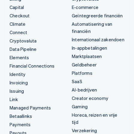
Capital
E-commerce
Checkout
Geïntegreerde financiën
Climate
Automatisering van
financiën
Connect
Internationaal zakendoen
Cryptovaluta
In-appbetalingen
Data Pipeline
Marktplaatsen
Elements
Geldbeheer
Financial Connections
Platforms
Identity
SaaS
Invoicing
AI-bedrijven
Issuing
Creator economy
Link
Gaming
Managed Payments
Horeca, reizen en vrije
Betaallinks
tijd
Payments
Verzekering
Payouts