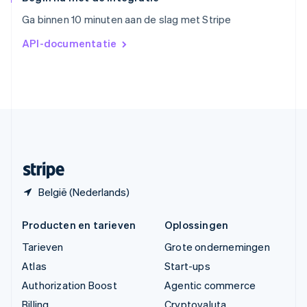
Vasteland van China
Ga binnen 10 minuten aan de slag met Stripe
简体中文
English
Verenigd Koninkrijk
API-documentatie
English
Verenigde Arabische Emiraten
English
Verenigde Staten
English
Español
简体中文
Zweden
Svenska
English
Zwitserland
Deutsch
Français
Italiano
English
België (Nederlands)
Producten en tarieven
Oplossingen
Tarieven
Grote ondernemingen
Atlas
Start-ups
Authorization Boost
Agentic commerce
Billing
Cryptovaluta