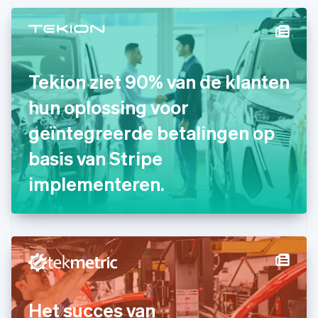
Duitsland
Deutsch
English
Estland
English
Finland
Tekion ziet 90% van de klanten
English
Svenska
Frankrijk
hun oplossing voor
Français
English
Gibraltar
geïntegreerde betalingen op
English
basis van Stripe
Griekenland
English
implementeren.
Hongarije
English
Hongkong SAR, China
English
简体中文
Ierland
English
India
English
Italië
Het succes van
Italiano
English