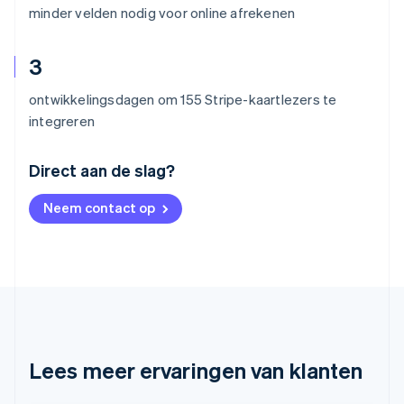
minder velden nodig voor online afrekenen
3
ontwikkelingsdagen om 155 Stripe-kaartlezers te
integreren
Australië
Direct aan de slag?
English
België
Neem contact op
Nederlands
Français
Deutsch
English
Brazilië
Português
English
Bulgarije
English
Canada
English
Français
Cyprus
English
Lees meer ervaringen van klanten
Denemarken
English