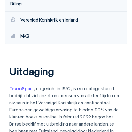
Billing
Oprichting van een start-up
Climate
Ecosysteem
CO₂-verwijdering
Verenigd Koninkrijk en Ierland
Partners
Identity
Stripe App Marketplace
Online identiteitsverificatie
MKB
Uitdaging
Stripe Sessions 2026
Ontdek hoe Stripe de economische infrastructuu
Nu bekijken
TeamSport
, opgericht in 1992, is een datagestuurd
bedrijf dat zich inzet om mensen van alle leeftijden en
niveaus in het Verenigd Koninkrijk en continentaal
Europa een geweldige ervaring te bieden. 90% van de
klanten boekt nu online. In februari 2022 begon het
Britse bedrijf met uitbreiding naar andere landen, te
beginnen met Duitsland, gevolgd door Nederland in