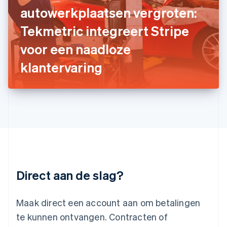
Japan
autowerkplaatsen vergroten:
日本語
English
Kroatië
Tekmetric integreert Stripe
English
Italiano
voor een naadloze
Letland
English
klantervaring
Liechtenstein
Deutsch
English
Litouwen
English
Luxemburg
Français
Deutsch
English
Maleisië
English
简体中文
Malta
English
Direct aan de slag?
Mexico
Español
English
Nederland
Maak direct een account aan om betalingen
Nederlands
English
Nieuw-Zeeland
te kunnen ontvangen. Contracten of
English