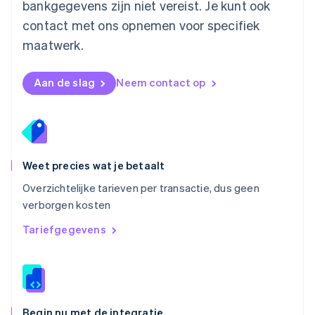
bankgegevens zijn niet vereist. Je kunt ook
Noorwegen
contact met ons opnemen voor specifiek
English
Oostenrijk
maatwerk.
Deutsch
English
Polen
English
Aan de slag
Neem contact op
Portugal
Português
English
Roemenië
English
Singapore
English
简体中文
Weet precies wat je betaalt
Slovenië
Overzichtelijke tarieven per transactie, dus geen
English
Italiano
verborgen kosten
Slowakije
English
Tariefgegevens
Spanje
Español
English
Thailand
ไทย
English
Tsjechië
English
Begin nu met de integratie