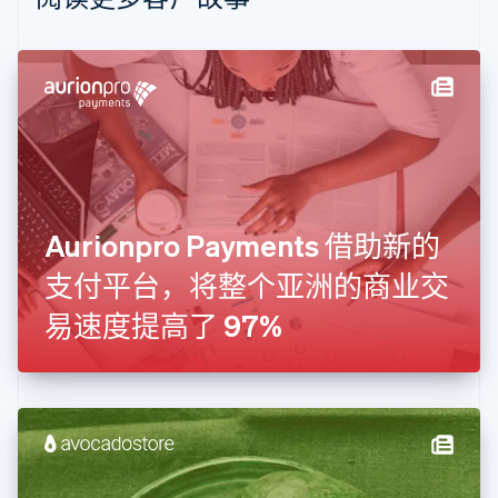
波兰
English
丹麦
English
德国
Deutsch
English
法国
Français
English
芬兰
English
Svenska
Aurionpro Payments 借助新的
荷兰
Nederlands
English
支付平台，将整个亚洲的商业交
加拿大
English
Français
易速度提高了 97%
捷克
English
克罗地亚
English
Italiano
拉脱维亚
English
立陶宛
English