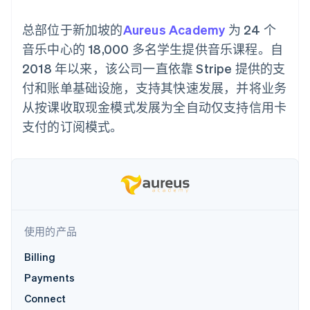
支付成功率优
Stripe Sigma
产品路线图
SaaS
化
自定义报告
Sessions 年度大会
总部位于新加坡的
Link
Aureus Academy
Data Pipeline
为 24 个
招聘
加速结账
数据同步
资讯中心
音乐中心的 18,000 多名学生提供音乐课程。自
资源
Stripe Press
2018 年以来，该公司一直依靠 Stripe 提供的支
按行业
应用集成
付和账单基础设施，支持其快速发展，并将业务
AI 企业
代码示例
更多
从按课收取现金模式发展为全自动仅支持信用卡
创作者经济
开发者博客
联系
Product roadmap
游戏
API 状态
支付的订阅模式。
了解未来规划
酒店、旅游与休闲
联系销售
保险
Radar
成为合作伙伴
媒体与娱乐
欺诈防范
非营利组织
Atlas
专业服务
初创企业注册
公共部门
零售
Climate
碳移除
使用的产品
Billing
生态系统
Payments
合作伙伴
Connect
Stripe App Marketplace
Stripe Sessions 2026