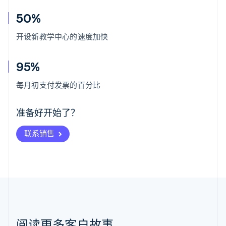
50%
开设新教学中心的速度加快
95%
阿联酋
English
每月初支付发票的百分比
爱尔兰
English
爱沙尼亚
准备好开始了？
English
奥地利
联系销售
Deutsch
English
澳大利亚
English
巴西
Português
English
保加利亚
English
比利时
Nederlands
Français
Deutsch
English
阅读更多客户故事