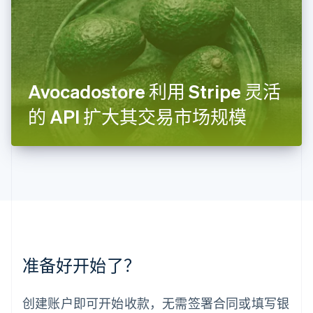
列支敦士登
Deutsch
English
卢森堡
Français
Deutsch
English
罗马尼亚
English
Avocadostore 利用 Stripe 灵活
马尔他
English
的 API 扩大其交易市场规模
马来西亚
English
简体中文
美国
English
Español
简体中文
墨西哥
Español
English
挪威
English
葡萄牙
Português
English
准备好开始了？
日本
日本語
English
瑞典
创建账户即可开始收款，无需签署合同或填写银
Svenska
English