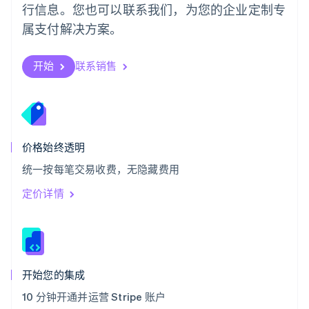
瑞士
行信息。您也可以联系我们，为您的企业定制专
Deutsch
Français
Italiano
English
属支付解决方案。
塞浦路斯
English
斯洛伐克
开始
联系销售
English
斯洛文尼亚
English
Italiano
泰国
ไทย
English
希腊
价格始终透明
English
统一按每笔交易收费，无隐藏费用
西班牙
Español
English
定价详情
新加坡
English
简体中文
新西兰
English
匈牙利
English
开始您的集成
意大利
10 分钟开通并运营 Stripe 账户
Italiano
English