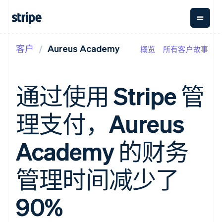
客户
Aureus Academy
概览
所有客户故事
按企业阶段
文档
学习
支付
营收
资金管
平台
理
易市
大型企业
Stripe 文档
博客
Payments
Billing
初创企业
API 参考文档
客户案例
通过使用 Stripe 管
在线支付
经常性收入
Global
Conn
库与 SDK
指南
Payment links
Metronome
Payouts
Stripe Apps
按用量计费
平台
理支付，Aureus
无代码支付
Subscriptions
向第三
按应用场景
Checkout
方打款
支持
预构建支付界
订阅管理
指南
智能体商务
Academy 的财务
面
Invoicing
加密货币
获取支持
一次性或定期
Elements
电子商务
接受线上付款
托管支持方案
灵活的 UI 组件
账单
嵌入式金融
实施预置结账流程
专业服务
管理时间减少了
Payment
Tax
财务自动化
构建平台或交易市场
methods
销售税和增值
全球化企业
管理订阅
接入 125+ 种支
税自动化
应用内支付
提供按用量计费
90%
付方式
Revenue
交易市场
发行稳定币支持的支付卡
Authorization
Recognition
公司
资金管理
通过智能体配置和管理服
Boost
会计自动化
平台
务