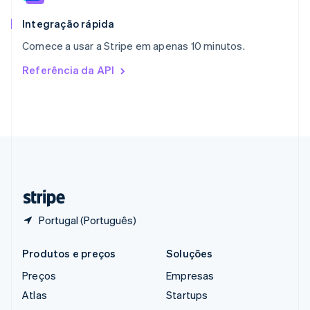
Reino Unido
English
Integração rápida
República Tcheca
Comece a usar a Stripe em apenas 10 minutos.
English
Romênia
Referência da API
English
Singapura
English
简体中文
Suécia
Svenska
English
Suíça
Deutsch
Français
Italiano
English
Tailândia
ไทย
English
Portugal (Português)
Produtos e preços
Soluções
Preços
Empresas
Atlas
Startups