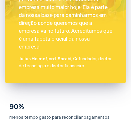
empresa muito maior hoje. Ela é parte
da nossa base para caminharmos em
direção aonde queremos que a
empresa vá no futuro. Acreditamos que
é uma faceta crucial da nossa
empresa.
Julius Holmefjord-Sarabi
, Cofundador, diretor
de tecnologia e diretor financeiro
90%
menos tempo gasto para reconciliar pagamentos