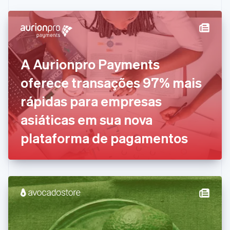
Canadá
English
Français
China continental
简体中文
English
Chipre
English
A Aurionpro Payments
Croácia
English
Italiano
oferece transações 97% mais
Dinamarca
rápidas para empresas
English
Emirados Árabes Unidos
asiáticas em sua nova
English
Eslováquia
plataforma de pagamentos
English
Eslovênia
English
Italiano
Espanha
Español
English
Estados Unidos
English
Español
简体中文
Estônia
English