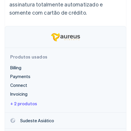
assinatura totalmente automatizado e
Veja o que está chegando
somente com cartão de crédito.
Radar
Ecossistema
Prevenção de fraudes
Parceiros
Atlas
Stripe App Marketplace
Incorporação de startups
Climate
Remoção de carbono
Identity
Produtos usados
Verificação de identidade
Billing
Payments
Connect
Invoicing
Stripe Sessions 2026
Veja como a Stripe está construindo a infraestrutura econ
+ 2 produtos
Assista agora
Sudeste Asiático