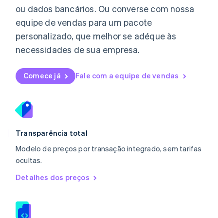
Lituânia
ou dados bancários. Ou converse com nossa
English
equipe de vendas para um pacote
Luxemburgo
personalizado, que melhor se adéque às
Français
Deutsch
English
Malásia
necessidades de sua empresa.
English
简体中文
Malta
English
Comece já
Fale com a equipe de vendas
México
Español
English
Noruega
English
Nova Zelândia
English
Transparência total
Países Baixos
Modelo de preços por transação integrado, sem tarifas
Nederlands
English
ocultas.
Polônia
English
Detalhes dos preços
Portugal
Português
English
RAE de Hong Kong, China
English
简体中文