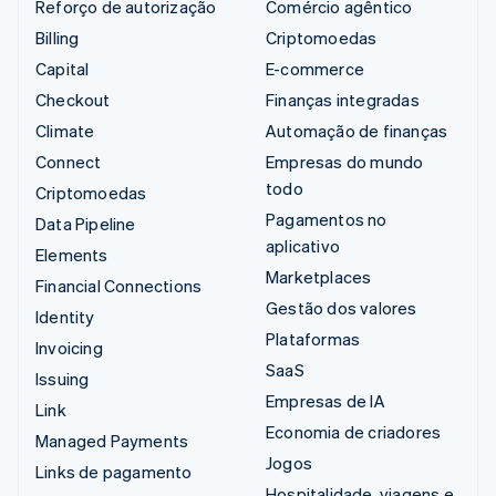
Reforço de autorização
Comércio agêntico
Billing
Criptomoedas
Capital
E-commerce
Checkout
Finanças integradas
Climate
Automação de finanças
Connect
Empresas do mundo
todo
Criptomoedas
Pagamentos no
Data Pipeline
aplicativo
Elements
Marketplaces
Financial Connections
Gestão dos valores
Identity
Plataformas
Invoicing
SaaS
Issuing
Empresas de IA
Link
Economia de criadores
Managed Payments
Jogos
Links de pagamento
Hospitalidade, viagens e