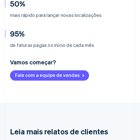
50%
mais rápido para lançar novas localizações
95%
de faturas pagas no início de cada mês
Vamos começar?
Alemanha
Fale com a equipe de vendas
Deutsch
English
Austrália
English
Áustria
Deutsch
English
Bélgica
Nederlands
Français
Deutsch
English
Brasil
Português
English
Leia mais relatos de clientes
Bulgária
English