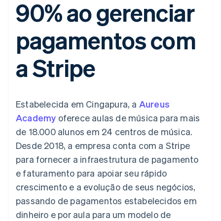
90% ao gerenciar
flexíveis de IU
Recognition
Marketplaces
Gerenciar assinaturas
Formas de
Automação
Plano de ação do
Gestão dos valores
Ofereça cobrança por
pagamento
contábil
produto
Plataformas
uso
pagamentos com
Acesso a mais
Stripe Sigma
Conferência anual das
SaaS
Emita cartões
de 125
Relatórios
sessões
respaldados por
Terminal
personalizados
Carreiras
stablecoins
a Stripe
Pagamentos
Data Pipeline
Sala de imprensa
Provisione e gerencie
presenciais
Sincronização
Stripe Press
serviços com agentes
Por setor
Authorization
de dados
Boost
Otimizações
Empresas de IA
Estabelecida em Cingapura, a
de aceitação
Aureus
Economia de criadores
Contato
Recursos
Link
Academy
oferece aulas de música para mais
Checkout
Jogos
Fale com a equipe de
Hospitalidade, viagens
Integrações de
de 18.000 alunos em 24 centros de música.
acelerado
vendas
e lazer
aplicativos
Financial
Seja um parceiro
Desde 2018, a empresa conta com a Stripe
Seguros
Exemplos de códigos
Connections
Mídia e entretenimento
Blog de
Dados de
para fornecer a infraestrutura de pagamento
desenvolvedores
contas
e faturamento para apoiar seu rápido
Organizações sem fins
Status da API
vinculadas
lucrativos
crescimento e a evolução de seus negócios,
Serviços profissionais
passando de pagamentos estabelecidos em
Setor público
Mais
Varejo
dinheiro e por aula para um modelo de
Product roadmap