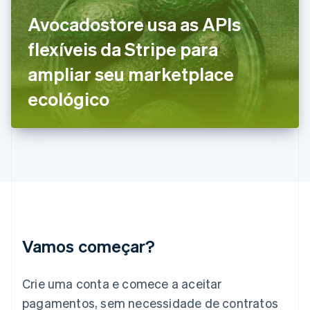
Finlândia
Avocadostore usa as APIs
English
Svenska
França
flexíveis da Stripe para
Français
English
Gibraltar
ampliar seu marketplace
English
Grécia
ecológico
English
Hungria
English
Índia
English
Irlanda
English
Itália
Italiano
English
Japão
Vamos começar?
日本語
English
Letônia
English
Crie uma conta e comece a aceitar
Liechtenstein
pagamentos, sem necessidade de contratos
Deutsch
English