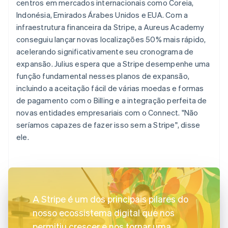
centros em mercados internacionais como Coreia,
Indonésia, Emirados Árabes Unidos e EUA. Com a
infraestrutura financeira da Stripe, a Aureus Academy
conseguiu lançar novas localizações 50% mais rápido,
acelerando significativamente seu cronograma de
expansão. Julius espera que a Stripe desempenhe uma
função fundamental nesses planos de expansão,
incluindo a aceitação fácil de várias moedas e formas
de pagamento com o Billing e a integração perfeita de
novas entidades empresariais com o Connect. "Não
seríamos capazes de fazer isso sem a Stripe", disse
ele.
A Stripe é um dos principais pilares do
nosso ecossistema digital que nos
permitiu crescer e nos tornar uma