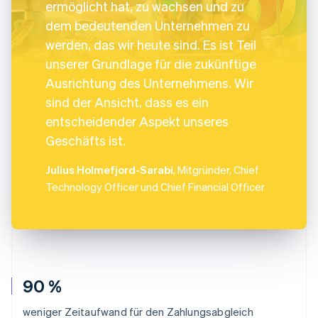
ermöglicht hat, zu wachsen und zu
dem bedeutenden Unternehmen zu
werden, das wir heute sind. Es ist Teil
unserer Grundlage für die zukünftige
Ausrichtung des Unternehmens. Wir
sind der Ansicht, dass es ein
entscheidender Aspekt unseres
Geschäfts ist.
Julius Holmefjord-Sarabi
, Mitgründer, Chief
Technology Officer und Chief Financial Officer
90 %
weniger Zeitaufwand für den Zahlungsabgleich