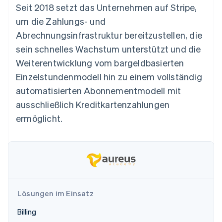
Betrugsprävention
Seit 2018 setzt das Unternehmen auf Stripe,
Ecosystem
Atlas
um die Zahlungs- und
Start-up-Gründung
Partner
Abrechnungsinfrastruktur bereitzustellen, die
Stripe App-Marktplatz
Climate
sein schnelles Wachstum unterstützt und die
CO₂-Entnahme
Weiterentwicklung vom bargeldbasierten
Identity
Einzelstundenmodell hin zu einem vollständig
Online-Identitätsprüfung
automatisierten Abonnementmodell mit
ausschließlich Kreditkartenzahlungen
ermöglicht.
Stripe-Sessions 2026
Erfahren Sie, wie Stripe Lösungen für die W
Jetzt ansehen
Lösungen im Einsatz
Billing