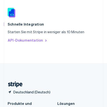
English
简体中文
Spanien
Español
English
Thailand
ไทย
English
Schnelle Integration
Tschechische Republik
Starten Sie mit Stripe in weniger als 10 Minuten
English
Ungarn
API-Dokumentation
English
Vereinigte Arabische Emirate
English
Vereinigte Staaten
English
Español
简体中文
Vereinigtes Königreich
English
Zypern
English
Deutschland (Deutsch)
Produkte und
Lösungen