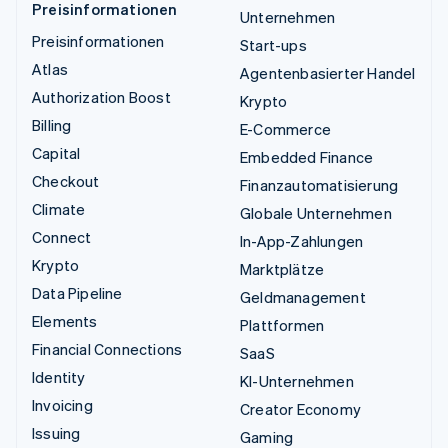
Preisinformationen
Unternehmen
Preisinformationen
Start-ups
Atlas
Agentenbasierter Handel
Authorization Boost
Krypto
Billing
E-Commerce
Capital
Embedded Finance
Checkout
Finanzautomatisierung
Climate
Globale Unternehmen
Connect
In-App-Zahlungen
Krypto
Marktplätze
Data Pipeline
Geldmanagement
Elements
Plattformen
Financial Connections
SaaS
Identity
KI-Unternehmen
Invoicing
Creator Economy
Issuing
Gaming