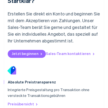
Startklar?
Norwegen
English
Österreich
Erstellen Sie direkt ein Konto und beginnen Sie
Deutsch
English
mit dem Akzeptieren von Zahlungen. Unser
Polen
Sales-Team berät Sie gerne und gestaltet für
English
Portugal
Sie ein individuelles Angebot, das speziell auf
Português
English
Ihr Unternehmen abgestimmt ist.
Rumänien
English
Schweden
Jetzt beginnen
Sales-Team kontaktieren
Svenska
English
Schweiz
Deutsch
Français
Italiano
English
Singapur
English
简体中文
Slowakei
Absolute Preistransparenz
English
Integrierte Preisgestaltung pro Transaktion ohne
Slowenien
versteckte Transaktionsgebühren
English
Italiano
Sonderverwaltungsregion Hongkong,
Preisübersicht
China