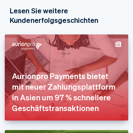
Deutschland
Lesen Sie weitere
Deutsch
English
Estland
Kundenerfolgsgeschichten
English
Festlandchina
简体中文
English
Finnland
English
Svenska
Frankreich
Français
English
Gibraltar
English
Aurionpro Payments bietet
Griechenland
English
mit neuer Zahlungsplattform
Indien
in Asien um 97 % schnellere
English
Irland
Geschäftstransaktionen
English
Italien
Italiano
English
Japan
日本語
English