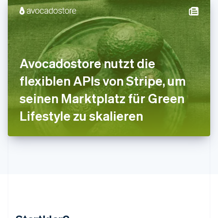
Kanada
English
Français
Kroatien
English
Italiano
Lettland
English
Avocadostore nutzt die
Liechtenstein
Deutsch
English
flexiblen APIs von Stripe, um
Litauen
seinen Marktplatz für Green
English
Luxemburg
Lifestyle zu skalieren
Français
Deutsch
English
Malaysia
English
简体中文
Malta
English
Mexiko
Español
English
Neuseeland
English
Niederlande
Nederlands
English