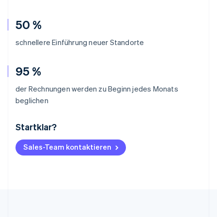
50 %
schnellere Einführung neuer Standorte
95 %
der Rechnungen werden zu Beginn jedes Monats
beglichen
Startklar?
Australien
English
Belgien
Sales-Team kontaktieren
Nederlands
Français
Deutsch
English
Brasilien
Português
English
Bulgarien
English
Dänemark
English