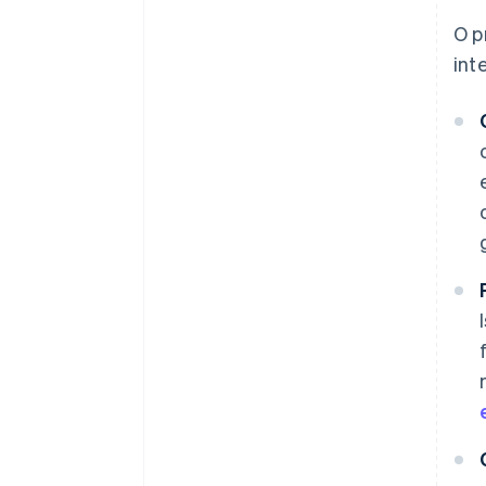
O p
int