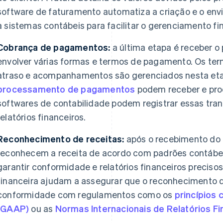
software de faturamento automatiza a criação e o envi
a sistemas contábeis para facilitar o gerenciamento fi
Cobrança de pagamentos:
a última etapa é receber o
envolver várias formas e termos de pagamento. Os te
atraso e acompanhamentos são gerenciados nesta eta
processamento de pagamentos
podem receber e pro
softwares de contabilidade podem registrar essas t
relatórios financeiros.
Reconhecimento de receitas:
após o recebimento do
reconhecem a receita de acordo com padrões contábeis
garantir conformidade e relatórios financeiros preciso
financeira ajudam a assegurar que o reconhecimento d
conformidade com regulamentos como os
princípios
(GAAP)
ou as
Normas Internacionais de Relatórios Fi