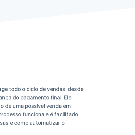
Stripe Sessions 2026
Veja como a Stripe está
construindo a
infraestrutura
econômica da IA.
Assista agora
ge todo o ciclo de vendas, desde
ança do pagamento final. Ele
são de uma possível venda em
ocesso funciona e é facilitado
esas e como automatizar o