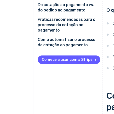
Da cotação ao pagamento vs.
O q
do pedido ao pagamento
Da cotação ao pagamento
Práticas recomendadas para o
processo da cotação ao
Do pedido ao pagamento
pagamento
Simplifique e automatize
Como automatizar o processo
processos
da cotação ao pagamento
Priorize cotações precisas e
eficazes
Comece a usar com a Stripe
Foco no gerenciamento de
contratos e conformidade
Maximize a execução e o
faturamento de pedidos
C
Use dados e análises
p
Promova a colaboração e a
comunicação