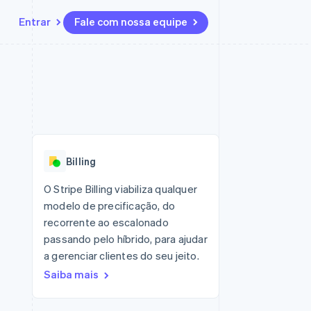
Entrar
Fale com nossa equipe
Recursos
Ecossistema
Contato
 marketplaces
Mais
Integrações de aplicativos
Parceiros
Fale com a equipe de vendas
Product roadmap
sões
Exemplos de códigos
Stripe App Marketplace
Seja um parceiro
Veja o que está chegando
ara plataformas
Blog de desenvolvedores
zer
Status da API
Radar
Prevenção de fraudes
Billing
Atlas
ativos
Incorporação de startups
O Stripe Billing viabiliza qualquer
modelo de precificação, do
Climate
Remoção de carbono
recorrente ao escalonado
passando pelo híbrido, para ajudar
a gerenciar clientes do seu jeito.
Saiba mais