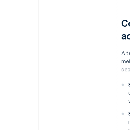
C
a
A t
mel
dec