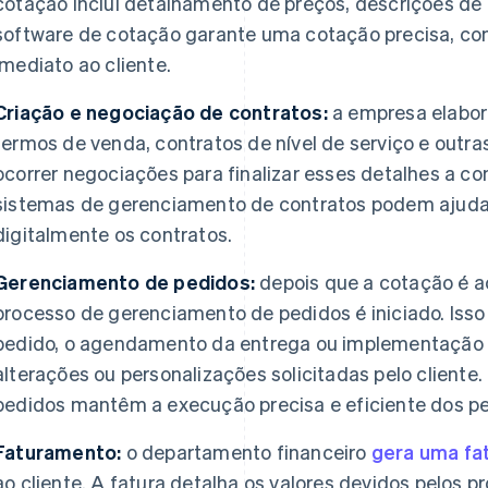
cotação inclui detalhamento de preços, descrições de
software de cotação garante uma cotação precisa, com
imediato ao cliente.
Criação e negociação de contratos:
a empresa elabora
termos de venda, contratos de nível de serviço e outr
ocorrer negociações para finalizar esses detalhes a c
sistemas de gerenciamento de contratos podem ajudar 
digitalmente os contratos.
Gerenciamento de pedidos:
depois que a cotação é ac
processo de gerenciamento de pedidos é iniciado. Iss
pedido, o agendamento da entrega ou implementação 
alterações ou personalizações solicitadas pelo client
pedidos mantêm a execução precisa e eficiente dos p
Faturamento:
o departamento financeiro
gera uma fa
ao cliente. A fatura detalha os valores devidos pelos p