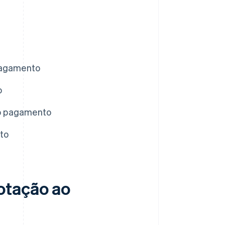
 pagamento
o
ao pagamento
to
otação ao