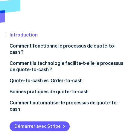
Découvrez les prochaines évolutions
Commerce en ligne
Radar
Prévention de la fraude
Écosystème
Atlas
Constitution de start-up
Introduction
Partenaires
Climate
Stripe App Marketplace
Comment fonctionne le processus de quote-to-
Élimination du carbone
cash ?
Identity
Vérification de l'identité
Comment la technologie facilite-t-elle le processus
de quote-to-cash ?
Quote-to-cash vs. Order-to-cash
Quote-to-cash
Bonnes pratiques de quote-to-cash
Stripe Sessions 2026
Order to cash
Simplifier et automatiser les processus
Comment automatiser le processus de quote-to-
Découvrez comment Stripe construit l’infrastructure écono
Regarder la vidéo
cash
Privilégier des devis précis et efficaces
Se concentrer sur la gestion des contrats et la
Démarrer avec Stripe
conformité