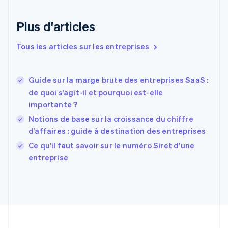
Émirats arabes unis
English
Plus d'articles
Espagne
Español
English
Tous les articles sur les entreprises
Estonie
English
États-Unis
Guide sur la marge brute des entreprises SaaS :
English
Español
简体中文
de quoi s’agit-il et pourquoi est-elle
Finlande
English
Svenska
importante ?
France
Notions de base sur la croissance du chiffre
Français
English
d’affaires : guide à destination des entreprises
Gibraltar
English
Ce qu’il faut savoir sur le numéro Siret d’une
Grèce
entreprise
English
Hongrie
English
Inde
English
Irlande
English