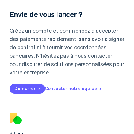
Italie
Italiano
English
Envie de vous lancer ?
Japon
日本語
English
Créez un compte et commencez à accepter
Lettonie
English
des paiements rapidement, sans avoir à signer
Liechtenstein
de contrat ni à fournir vos coordonnées
Deutsch
English
Lituanie
bancaires. N'hésitez pas à nous contacter
English
pour discuter de solutions personnalisées pour
Luxembourg
votre entreprise.
Français
Deutsch
English
Malaisie
English
简体中文
Démarrer
Contacter notre équipe
Malte
English
Mexique
Español
English
Norvège
English
Nouvelle-Zélande
English
Billing