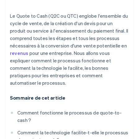
Optimiser l’exécution des commandes et la
facturation
Le Quote to Cash (Q2C ou QTC) englobe l'ensemble du
cycle de vente, de la création d'un devis pour un
Utiliser les données et les analyses
produit ou service à l'encaissement du paiement final. Il
Promouvoir la collaboration et la communication
comprend toutes les étapes et tous les processus
nécessaires à la conversion d'une vente potentielle en
revenus
pour une entreprise. Nous allons vous
expliquer comment le processus fonctionne et
comment la technologie le facilite, les bonnes
pratiques pour les entreprises et comment
automatiser le processus.
Sommaire de cet article
Comment fonctionne le processus de quote-to-
cash ?
Comment la technologie facilite-t-elle le processus