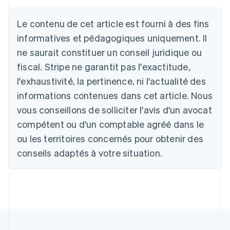
Allemagne
Le contenu de cet article est fourni à des fins
Deutsch
English
Australie
informatives et pédagogiques uniquement. Il
English
ne saurait constituer un conseil juridique ou
Autriche
Deutsch
English
fiscal. Stripe ne garantit pas l'exactitude,
Belgique
l'exhaustivité, la pertinence, ni l'actualité des
Nederlands
Français
Deutsch
English
Brésil
informations contenues dans cet article. Nous
Português
English
vous conseillons de solliciter l'avis d'un avocat
Bulgarie
compétent ou d'un comptable agréé dans le
English
Canada
ou les territoires concernés pour obtenir des
English
Français
conseils adaptés à votre situation.
Chine continentale
简体中文
English
Chypre
English
Croatie
English
Italiano
Danemark
English