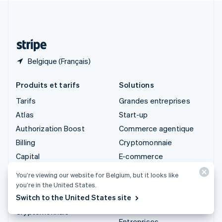
Suisse
Deutsch
Français
Italiano
English
Thaïlande
ไทย
English
Belgique (Français)
Produits et tarifs
Solutions
Tarifs
Grandes entreprises
Atlas
Start-up
Authorization Boost
Commerce agentique
Billing
Cryptomonnaie
Capital
E-commerce
Checkout
Services financiers
You’re viewing our website for Belgium, but it looks like
intégrés
Climate
you’re in the United States.
Automatisation des
Switch to the United States site
Connect
opérations financières
Cryptomonnaie
Entreprises