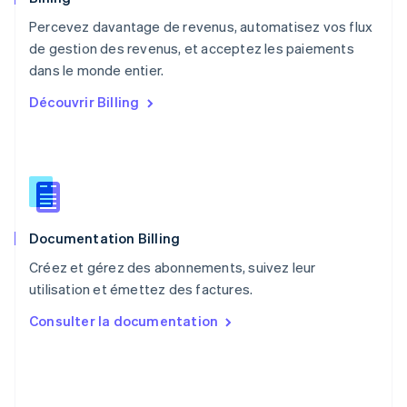
Pays-Bas
Percevez davantage de revenus, automatisez vos flux
Nederlands
English
de gestion des revenus, et acceptez les paiements
Pologne
English
dans le monde entier.
Portugal
Découvrir Billing
Português
English
R.A.S. de Hong Kong, Chine
English
简体中文
République tchèque
English
Roumanie
English
Documentation Billing
Royaume-Uni
English
Créez et gérez des abonnements, suivez leur
Singapour
utilisation et émettez des factures.
English
简体中文
Slovaquie
Consulter la documentation
English
Slovénie
English
Italiano
Suède
Svenska
English