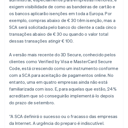
Austrália
exigem visibilidade de como as bandeiras de cartão e
English
os bancos aplicarão isenções em toda a Europa. Por
Áustria
exemplo, compras abaixo de € 30 têm isenção, mas a
Deutsch
English
Bélgica
SCA será solicitada pelo banco do cliente a cada cinco
Nederlands
Français
Deutsch
English
transações abaixo de € 30 ou quando o valor total
Brasil
dessas transações atingir € 100.
Português
English
Bulgária
A versão mais recente do 3D Secure, conhecido pelos
English
Canadá
clientes como Verified by Visa e MasterCard Secure
English
Français
Code, está crescendo como um instrumento conforme
China continental
com a SCA para aceitação de pagamentos online. No
简体中文
English
entanto, uma em quatro empresas ainda não está
Chipre
familiarizada com isso. E, para aquelas que estão, 24%
English
Croácia
acreditam que só conseguirão implementá-lo depois
English
Italiano
do prazo de setembro.
Dinamarca
English
“A SCA definirá o sucesso ou o fracasso das empresas
Emirados Árabes Unidos
da Internet. A urgência do preparo é indiscutível.
English