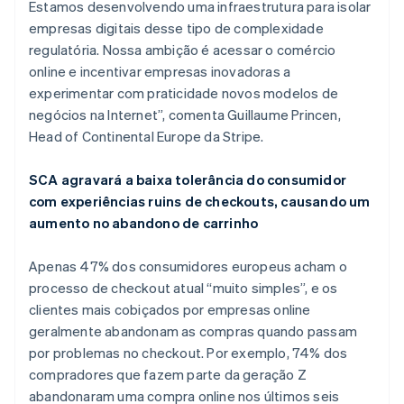
Estamos desenvolvendo uma infraestrutura para isolar
Eslováquia
empresas digitais desse tipo de complexidade
English
Eslovênia
regulatória. Nossa ambição é acessar o comércio
English
Italiano
online e incentivar empresas inovadoras a
Espanha
experimentar com praticidade novos modelos de
Español
English
negócios na Internet”, comenta Guillaume Princen,
Estados Unidos
Head of Continental Europe da Stripe.
English
Español
简体中文
Estônia
English
SCA agravará a baixa tolerância do consumidor
Finlândia
com experiências ruins de checkouts, causando um
English
Svenska
aumento no abandono de carrinho
França
Français
English
Gibraltar
Apenas 47% dos consumidores europeus acham o
English
processo de checkout atual “muito simples”, e os
Grécia
clientes mais cobiçados por empresas online
English
geralmente abandonam as compras quando passam
Hungria
por problemas no checkout. Por exemplo, 74% dos
English
Índia
compradores que fazem parte da geração Z
English
abandonaram uma compra online nos últimos seis