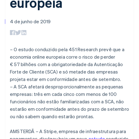
europeia
de 125
Recognition
Marketplaces
Gerenciar assinaturas
Authorization
Automação
Plano de ação do
Gestão dos valores
Ofereça cobrança por
Boost
contábil
produto
Plataformas
uso
Otimizações
Stripe Sigma
Conferência anual das
4 de junho de 2019
SaaS
Emita cartões
de aceitação
Relatórios
sessões
respaldados por
Link
personalizados
Carreiras
stablecoins
Checkout
Data Pipeline
Sala de imprensa
Provisione e gerencie
acelerado
Sincronização
Stripe Press
serviços com agentes
Por setor
de dados
– O estudo conduzido pela 451 Research prevê que a
economia online europeia corre o risco de perder
Empresas de IA
€ 57 bilhões com a obrigatoriedade da Autenticação
Economia de criadores
Contato
Recursos
Forte de Cliente (SCA) e só metade das empresas
Mais
Jogos
Fale com a equipe de
projeta estar em conformidade antes de setembro.
Product roadmap
Hospitalidade, viagens
Integrações de
vendas
Veja o que está chegando
– A SCA afetará desproporcionalmente as pequenas
e lazer
aplicativos
Seja um parceiro
Seguros
Exemplos de códigos
empresas: três em cada cinco com menos de 100
Radar
Mídia e entretenimento
Blog de
Prevenção de fraudes
funcionários não estão familiarizadas com a SCA, não
desenvolvedores
estarão em conformidade antes do prazo de setembro
Organizações sem fins
Status da API
Atlas
lucrativos
ou não sabem quando estarão prontas.
Incorporação de startups
Serviços profissionais
Climate
Setor público
AMSTERDÃ – A Stripe, empresa de infraestrutura para
Remoção de carbono
Varejo
pagamentos, divulgou hoje um novo
estudo
conduzido