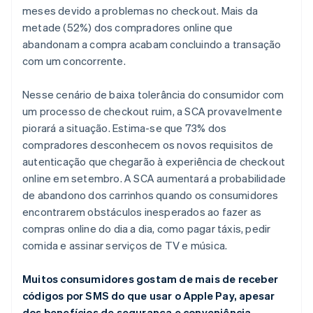
Irlanda
meses devido a problemas no checkout. Mais da
English
metade (52%) dos compradores online que
Itália
abandonam a compra acabam concluindo a transação
Italiano
English
com um concorrente.
Japão
日本語
English
Letônia
Nesse cenário de baixa tolerância do consumidor com
English
um processo de checkout ruim, a SCA provavelmente
Liechtenstein
piorará a situação. Estima-se que 73% dos
Deutsch
English
compradores desconhecem os novos requisitos de
Lituânia
autenticação que chegarão à experiência de checkout
English
Luxemburgo
online em setembro. A SCA aumentará a probabilidade
Français
Deutsch
English
de abandono dos carrinhos quando os consumidores
Malásia
encontrarem obstáculos inesperados ao fazer as
English
简体中文
compras online do dia a dia, como pagar táxis, pedir
Malta
comida e assinar serviços de TV e música.
English
México
Español
English
Muitos consumidores gostam de mais de receber
Noruega
códigos por SMS do que usar o Apple Pay, apesar
English
dos benefícios de segurança e conveniência