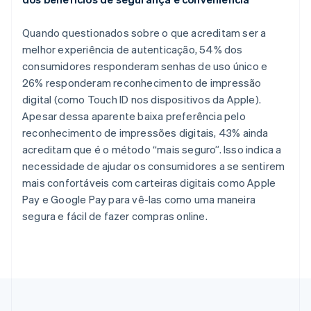
Nova Zelândia
English
Países Baixos
Quando questionados sobre o que acreditam ser a
Nederlands
English
melhor experiência de autenticação, 54% dos
Polônia
consumidores responderam senhas de uso único e
English
26% responderam reconhecimento de impressão
Portugal
digital (como Touch ID nos dispositivos da Apple).
Português
English
Apesar dessa aparente baixa preferência pelo
RAE de Hong Kong, China
reconhecimento de impressões digitais, 43% ainda
English
简体中文
Reino Unido
acreditam que é o método “mais seguro”. Isso indica a
English
necessidade de ajudar os consumidores a se sentirem
República Tcheca
mais confortáveis com carteiras digitais como Apple
English
Pay e Google Pay para vê-las como uma maneira
Romênia
segura e fácil de fazer compras online.
English
Singapura
English
简体中文
Suécia
Svenska
English
Suíça
Deutsch
Français
Italiano
English