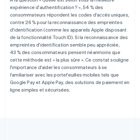
English
Portugal
expérience d'authentification ? », 54 % des
Português
English
consommateurs répondent les codes d'accès uniques,
R.A.S. de Hong Kong, Chine
contre 26 % pour la reconnaissance des empreintes
English
简体中文
d'identification (comme les appareils Apple disposant
République tchèque
de la fonctionnalité Touch ID). Si la reconnaissance des
English
empreintes d'identification semble peu appréciée,
Roumanie
43 % des consommateurs pensent néanmoins que
English
Royaume-Uni
cette méthode est « la plus sûre ». Ce constat souligne
English
l'importance d'aider les consommateurs à se
Singapour
familiariser avec les portefeuilles mobiles tels que
English
简体中文
Google Pay et Apple Pay, des solutions de paiement en
Slovaquie
ligne simples et sécurisées.
English
Slovénie
English
Italiano
Suède
Svenska
English
Suisse
Deutsch
Français
Italiano
English
Thaïlande