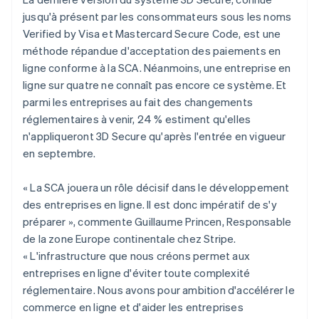
English
jusqu'à présent par les consommateurs sous les noms
Autriche
Verified by Visa et Mastercard Secure Code, est une
Deutsch
English
Belgique
méthode répandue d'acceptation des paiements en
Nederlands
Français
Deutsch
English
ligne conforme à la SCA. Néanmoins, une entreprise en
Brésil
ligne sur quatre ne connaît pas encore ce système. Et
Português
English
parmi les entreprises au fait des changements
Bulgarie
réglementaires à venir, 24 % estiment qu'elles
English
Canada
n'appliqueront 3D Secure qu'après l'entrée en vigueur
English
Français
en septembre.
Chine continentale
简体中文
English
« La SCA jouera un rôle décisif dans le développement
Chypre
des entreprises en ligne. Il est donc impératif de s'y
English
Croatie
préparer », commente Guillaume Princen, Responsable
English
Italiano
de la zone Europe continentale chez Stripe.
Danemark
« L'infrastructure que nous créons permet aux
English
entreprises en ligne d'éviter toute complexité
Émirats arabes unis
réglementaire. Nous avons pour ambition d'accélérer le
English
commerce en ligne et d'aider les entreprises
Espagne