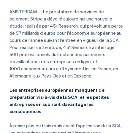
Découvrez les prochaines évolutions
Commerce en ligne
AMSTERDAM — Le prestataire de services de
Radar
Prévention de la fraude
paiement Stripe a dévoilé aujourd'hui une nouvelle
étude
, réalisée par 451 Research, qui prévoit une perte
Écosystème
Atlas
de 57 milliards d'euros pour l'économie européenne au
Constitution de start-up
Partenaires
cours de l'année suivant l'entrée en vigueur de la SCA.
Climate
Stripe App Marketplace
Pour réaliser cette étude, 451 Research a interrogé
Élimination du carbone
500 professionnels du secteur des paiements
Identity
travaillant pour des entreprises en ligne, et
Vérification de l'identité
1000 consommateurs au Royaume-Uni, en France, en
Allemagne, aux Pays-Bas et en Espagne.
Les entreprises européennes manquent de
Stripe Sessions 2026
préparation vis-à-vis de la SCA, et les petites
Découvrez comment Stripe construit l’infrastructure écono
entreprises en subiront davantage les
Regarder la vidéo
conséquences
À peine plus de trois mois avant l'application de la SCA,
les entreprises restent particulièrement peu