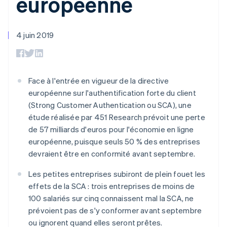
européenne
UI flexibles
Recognition
l’application
Gérer des
Moyens de
Comptabilité
Entreprise
Marketplaces
abonnements
paiement
automatisée
Gestion financière
Proposer une
Accès à plus
Stripe Sigma
Feuille de route
4 juin 2019
Plateformes
facturation à l'usage
de 125
Rapports
produits
SaaS
Émettre des cartes
Terminal
personnalisés
Sessions : conférence
bancaires adossées à
Paiements en
Data Pipeline
annuelle
des stablecoins
personne
Synchronisation
Carrières
Fournir et gérer des
Authorization
des données
Communiqués de
Face à l'entrée en vigueur de la directive
services avec des
Par secteur
Boost
presse
agents
européenne sur l'authentification forte du client
Acceptation
Stripe Press
(Strong Customer Authentication ou SCA), une
optimisée
Entreprises d'IA
Link
Économie des
étude réalisée par 451 Research prévoit une perte
Paiements
créateurs
de 57 milliards d'euros pour l'économie en ligne
Ressources
Jeux
accélérés
Contact
européenne, puisque seuls 50 % des entreprises
Hôtellerie, voyages et
Financial
loisirs
Intégrations
Connections
devraient être en conformité avant septembre.
Contacter notre équipe
Assurance
d'applications
Comptes
Médias et
Exemples de code
financiers
Devenir partenaire
Les petites entreprises subiront de plein fouet les
divertissements
Blog des développeurs
associés
effets de la SCA : trois entreprises de moins de
Organisations à but
non lucratif
État de l'API
100 salariés sur cinq connaissent mal la SCA, ne
Services aux
prévoient pas de s'y conformer avant septembre
Plus
entreprises
ou ignorent quand elles seront prêtes.
Product roadmap
Secteur public