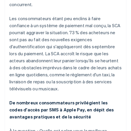
日本語
English
concurrent.
Lettonie
English
Les consommateurs étant peu enclins à faire
Liechtenstein
confiance à un système de paiement mal conçu, la SCA
Deutsch
English
Lituanie
pourrait aggraver la situation. 73 % des acheteurs ne
English
sont pas au fait des nouvelles exigences
Luxembourg
d'authentification qui s'appliqueront dès septembre
Français
Deutsch
English
lors du paiement. La SCA accroît le risque que les
Malaisie
acteurs abandonnent leur panier lorsqu'ils se heurtent
English
简体中文
Malte
à des obstacles imprévus dans le cadre de leurs achats
English
en ligne quotidiens, comme le règlement d'un taxi, la
Mexique
livraison de repas ou la souscription à des services
Español
English
télévisuels ou musicaux.
Norvège
English
Nouvelle-Zélande
De nombreux consommateurs privilégient les
English
codes d'accès par SMS à Apple Pay, en dépit des
Pays-Bas
avantages pratiques et de la sécurité
Nederlands
English
Pologne
À la question « Quelle est selon vous la meilleure