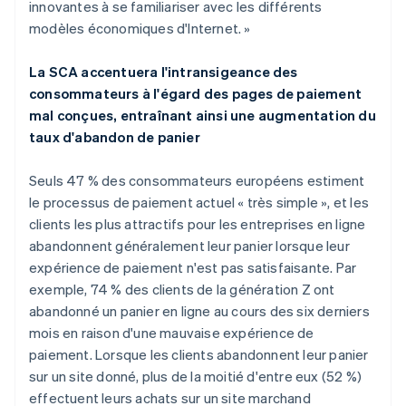
innovantes à se familiariser avec les différents
Español
English
Estonie
modèles économiques d'Internet. »
English
États-Unis
La SCA accentuera l'intransigeance des
English
Español
简体中文
consommateurs à l'égard des pages de paiement
Finlande
mal conçues, entraînant ainsi une augmentation du
English
Svenska
France
taux d'abandon de panier
Français
English
Gibraltar
Seuls 47 % des consommateurs européens estiment
English
le processus de paiement actuel « très simple », et les
Grèce
clients les plus attractifs pour les entreprises en ligne
English
Hongrie
abandonnent généralement leur panier lorsque leur
English
expérience de paiement n'est pas satisfaisante. Par
Inde
exemple, 74 % des clients de la génération Z ont
English
abandonné un panier en ligne au cours des six derniers
Irlande
mois en raison d'une mauvaise expérience de
English
Italie
paiement. Lorsque les clients abandonnent leur panier
Italiano
English
sur un site donné, plus de la moitié d'entre eux (52 %)
Japon
effectuent leurs achats sur un site marchand