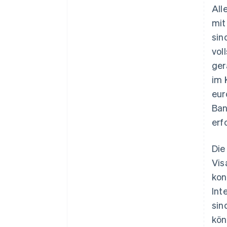
All
mit
sin
vol
ger
im 
eur
Ban
erf
Die
Vis
kon
Int
sin
kön