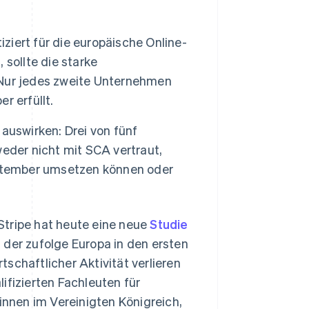
iert für die europäische Online-
Stripe-Sessions 2026
Erfahren Sie, wie Stripe
sollte die starke
Lösungen für die
Nur jedes zweite Unternehmen
Wirtschaftsinfrastruktur
r erfüllt.
für KI aufbaut.
Jetzt ansehen
auswirken: Drei von fünf
eder nicht mit SCA vertraut,
eptember umsetzen können oder
ripe hat heute eine neue
Studie
 der zufolge Europa in den ersten
schaftlicher Aktivität verlieren
ifizierten Fachleuten für
nnen im Vereinigten Königreich,