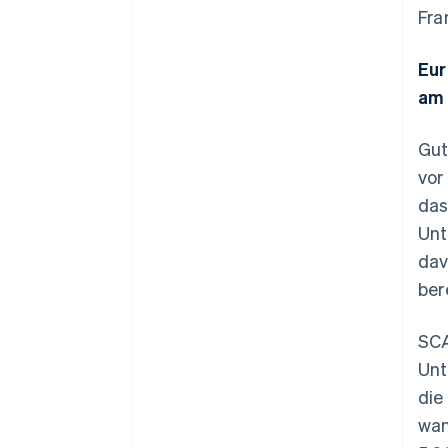
Fra
Eur
am 
Gut
vor
das
Unt
dav
ber
SCA
Unt
die
wan