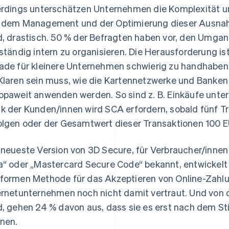
erdings unterschätzen Unternehmen die Komplexität u
 dem Management und der Optimierung dieser Ausn
d, drastisch. 50 % der Befragten haben vor, den Um
lständig intern zu organisieren. Die Herausforderung
ade für kleinere Unternehmen schwierig zu handhaben
Klaren sein muss, wie die Kartennetzwerke und Ban
opaweit anwenden werden. So sind z. B. Einkäufe unter
k der Kunden/innen wird SCA erfordern, sobald fünf T
olgen oder der Gesamtwert dieser Transaktionen 100 E
 neueste Version von 3D Secure, für Verbraucher/inne
a“ oder „Mastercard Secure Code“ bekannt, entwickelt 
formen Methode für das Akzeptieren von Online-Zahlung
ernetunternehmen noch nicht damit vertraut. Und von d
d, gehen 24 % davon aus, dass sie es erst nach dem S
nen.