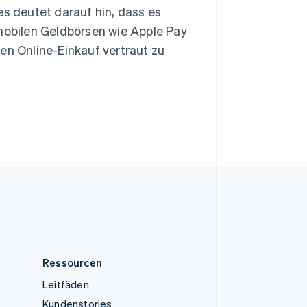
Spanien
es deutet darauf hin, dass es
Español
English
 mobilen Geldbörsen wie Apple Pay
Thailand
en Online-Einkauf vertraut zu
ไทย
English
Tschechische Republik
English
Ungarn
English
Vereinigte Arabische Emirate
English
Vereinigte Staaten
English
Español
简体中文
Vereinigtes Königreich
English
Zypern
English
Ressourcen
Leitfäden
Kundenstories