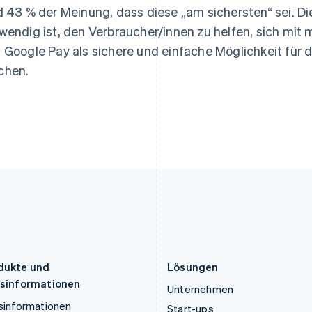
Italiano
English
Nederlands
English
d 43 % der Meinung, dass diese „am sichersten“ sei. Di
Japan
Norwegen
wendig ist, den Verbraucher/innen zu helfen, sich mit
日本語
English
English
Kanada
Österreich
 Google Pay als sichere und einfache Möglichkeit für d
English
Français
Deutsch
English
chen.
Kroatien
Polen
English
Italiano
English
Lettland
Portugal
English
Português
English
Liechtenstein
Rumänien
Deutsch
English
English
Litauen
Schweden
English
Svenska
English
Luxemburg
Schweiz
Français
Deutsch
English
Deutsch
Français
Italiano
English
Malaysia
Singapur
English
简体中文
English
简体中文
Malta
Slowakei
English
English
dukte und
Lösungen
isinformationen
Unternehmen
sinformationen
Start-ups