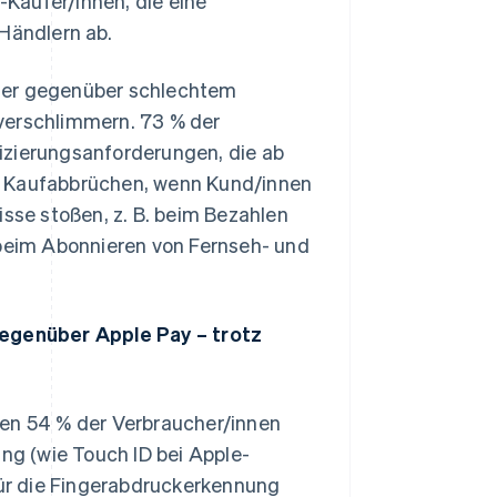
Käufer/innen, die eine
 Händlern ab.
cher gegenüber schlechtem
verschlimmern. 73 % der
izierungsanforderungen, die ab
n Kaufabbrüchen, wenn Kund/innen
isse stoßen, z. B. beim Bezahlen
 beim Abonnieren von Fernseh- und
egenüber Apple Pay – trotz
Slowenien
English
Italiano
ten 54 % der Verbraucher/innen
Sonderverwaltungsregion
g (wie Touch ID bei Apple-
Hongkong, China
 für die Fingerabdruckerkennung
English
简体中文