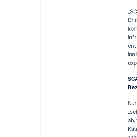
„SC
Dri
kom
Inf
ent
Inn
exp
SCA
Bez
Nur
„se
ab,
Käu