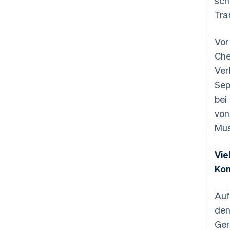
sch
Tra
Vor
Che
Ver
Sep
bei
von
Mus
Vie
Kom
Australien
English
Auf
Belgien
den
Nederlands
Français
Deutsch
English
Brasilien
Ger