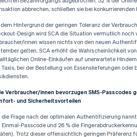
lechten Bezahlvorgangs abgebrochen. 52 % der Online-
nsaktion abbrechen, schließen sie bei konkurrierenden
 dem Hintergrund der geringen Toleranz der Verbrau
ckout-Design wird SCA die Situation vermutlich noch 
braucher/innen wissen nichts von den neuen Authentif
tember gelten. SCA erhöht die Wahrscheinlichkeit vo
 alltäglichen Online-Einkäufen auf unerwartete Hindern
 Taxis, bei der Bestellung von Essenslieferungen oder
ikdiensten.
le Verbraucher/innen bevorzugen SMS-Passcodes g
fort- und Sicherheitsvorteilen
Indien
Mexiko
English
Español
English
 die Frage nach der optimalen Authentifizierung nann
Irland
Neuseeland
 Einmal-Passcode und 26 % die Fingerabdruckerkennun
English
English
äten). Trotz dieser offensichtlich geringen Präferenz
Italien
Niederlande