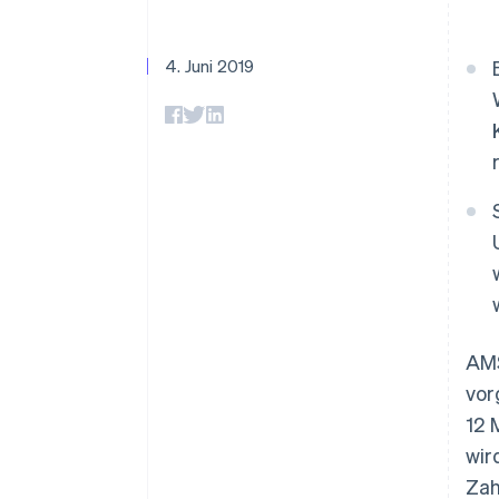
Optimierung der
Datensynchronisier
Autorisierungsraten
Link
Beschleunigter Bezahlvorgang
4. Juni 2019
Financial Connections
Verbundene Finanzdaten
AMS
vor
12 
wir
Zah