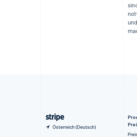
Português
English
sin
Bulgarien
not
English
Dänemark
und
English
ma
Deutschland
Deutsch
English
Estland
English
Festlandchina
简体中文
English
Finnland
English
Svenska
Frankreich
Français
English
Gibraltar
English
Griechenland
English
Pro
Pre
Österreich (Deutsch)
Prei