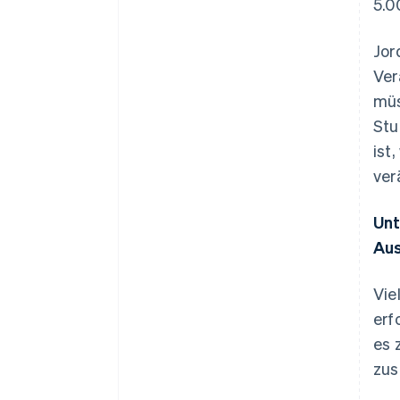
5.0
Jor
Ver
müs
Stu
ist
ver
Unt
Aus
Vie
erf
es 
zus