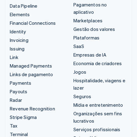
Pagamentos no
Data Pipeline
aplicativo
Elements
Marketplaces
Financial Connections
Gestão dos valores
Identity
Plataformas
Invoicing
SaaS
Issuing
Empresas de IA
Link
Economia de criadores
Managed Payments
Jogos
Links de pagamento
Hospitalidade, viagens e
Payments
lazer
Payouts
Seguros
Radar
Mídia e entretenimento
Revenue Recognition
Organizações sem fins
Stripe Sigma
lucrativos
Tax
Serviços profissionais
Terminal