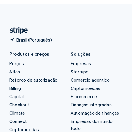
Svenska
English
Suíça
Deutsch
Français
Italiano
English
Tailândia
ไทย
English
Brasil (Português)
Produtos e preços
Soluções
Preços
Empresas
Atlas
Startups
Reforço de autorização
Comércio agêntico
Billing
Criptomoedas
Capital
E-commerce
Checkout
Finanças integradas
Climate
Automação de finanças
Connect
Empresas do mundo
todo
Criptomoedas