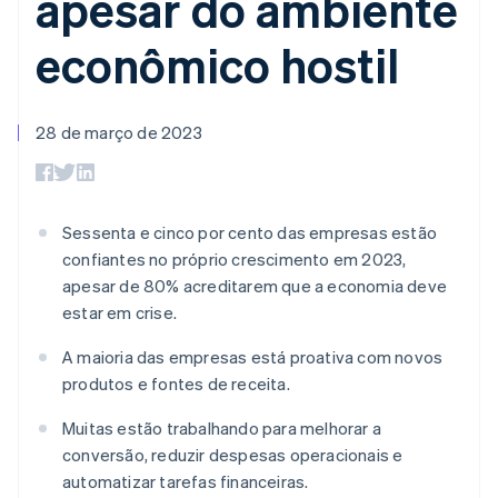
apesar do ambiente
de 125
Recognition
Marketplaces
Gerenciar assinaturas
Authorization
Automação
Plano de ação do
Gestão dos valores
Ofereça cobrança por
econômico hostil
Boost
contábil
produto
Plataformas
uso
Otimizações
Stripe Sigma
Conferência anual das
SaaS
Emita cartões
de aceitação
Relatórios
sessões
respaldados por
Link
personalizados
Carreiras
stablecoins
Checkout
Data Pipeline
28 de março de 2023
Sala de imprensa
Provisione e gerencie
acelerado
Sincronização
Stripe Press
serviços com agentes
Por setor
de dados
Empresas de IA
Sessenta e cinco por cento das empresas estão
Economia de criadores
Contato
Recursos
confiantes no próprio crescimento em 2023,
Mais
Jogos
Fale com a equipe de
apesar de 80% acreditarem que a economia deve
Product roadmap
Hospitalidade, viagens
Integrações de
vendas
Veja o que está chegando
estar em crise.
e lazer
aplicativos
Seja um parceiro
Seguros
Exemplos de códigos
Radar
Mídia e entretenimento
Blog de
A maioria das empresas está proativa com novos
Prevenção de fraudes
desenvolvedores
produtos e fontes de receita.
Organizações sem fins
Status da API
Atlas
lucrativos
Incorporação de startups
Muitas estão trabalhando para melhorar a
Serviços profissionais
Climate
Setor público
conversão, reduzir despesas operacionais e
Remoção de carbono
Varejo
automatizar tarefas financeiras.