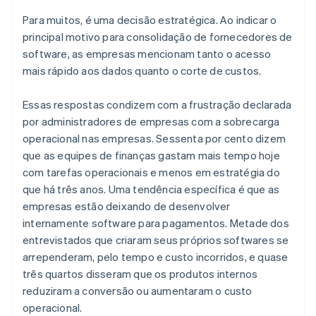
English
Índia
Para muitos, é uma decisão estratégica. Ao indicar o
English
principal motivo para consolidação de fornecedores de
Irlanda
software, as empresas mencionam tanto o acesso
English
mais rápido aos dados quanto o corte de custos.
Itália
Italiano
English
Essas respostas condizem com a frustração declarada
Japão
por administradores de empresas com a sobrecarga
日本語
English
Letônia
operacional nas empresas. Sessenta por cento dizem
English
que as equipes de finanças gastam mais tempo hoje
Liechtenstein
com tarefas operacionais e menos em estratégia do
Deutsch
English
que há três anos. Uma tendência específica é que as
Lituânia
empresas estão deixando de desenvolver
English
Luxemburgo
internamente software para pagamentos. Metade dos
Français
Deutsch
English
entrevistados que criaram seus próprios softwares se
Malásia
arrependeram, pelo tempo e custo incorridos, e quase
English
简体中文
três quartos disseram que os produtos internos
Malta
reduziram a conversão ou aumentaram o custo
English
México
operacional.