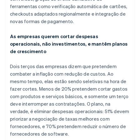
English
ferramentas como verificação automática de cartões,
Emirados Árabes Unidos
checkouts adaptados regionalmente e integração de
English
novas formas de pagamento.
Eslováquia
English
Eslovênia
As empresas querem cortar despesas
English
Italiano
operacionais, não investimentos, e mantêm planos
Espanha
de crescimento
Español
English
Estados Unidos
Dois terços das empresas dizem que pretendem
English
Español
简体中文
Estônia
combater a inflação com redução de custos. Ao
English
mesmo tempo, elas estão sendo seletivas na hora de
Finlândia
fazer cortes. Menos de 20% pretendem cortar gastos
English
Svenska
com produtos e serviços básicos, e somente um terço
França
deve interromper as contratações. O plano, na
Français
English
Gibraltar
verdade, é eliminar despesas operacionais: 51% devem
English
priorizar a negociação de taxas melhores com
Grécia
fornecedores, e 70% pretendem reduzir o número de
English
fornecedores de software.
Hungria