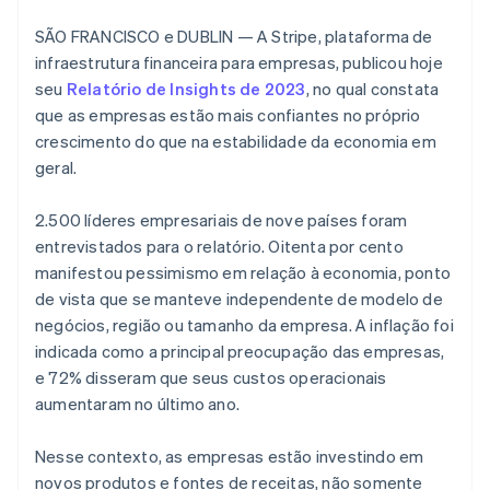
SÃO FRANCISCO e DUBLIN — A Stripe, plataforma de
Ecossistema
infraestrutura financeira para empresas, publicou hoje
seu
Relatório de Insights de 2023
, no qual constata
Stripe Sessions 2026
Parceiros
que as empresas estão mais confiantes no próprio
Stripe App Marketplace
Veja como a Stripe está construindo a infraestrutura econô
crescimento do que na estabilidade da economia em
Assista agora
geral.
2.500 líderes empresariais de nove países foram
entrevistados para o relatório. Oitenta por cento
manifestou pessimismo em relação à economia, ponto
de vista que se manteve independente de modelo de
negócios, região ou tamanho da empresa. A inflação foi
indicada como a principal preocupação das empresas,
e 72% disseram que seus custos operacionais
aumentaram no último ano.
Nesse contexto, as empresas estão investindo em
novos produtos e fontes de receitas, não somente