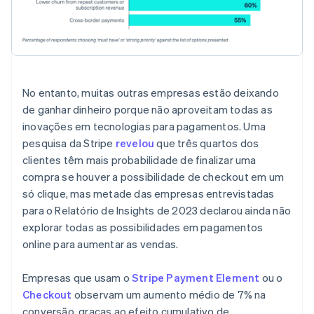
Alemanha
Deutsch
English
Austrália
English
Áustria
No entanto, muitas outras empresas estão deixando
Deutsch
English
Bélgica
de ganhar dinheiro porque não aproveitam todas as
Nederlands
Français
Deutsch
English
inovações em tecnologias para pagamentos. Uma
Brasil
pesquisa da Stripe
revelou
que três quartos dos
Português
English
clientes têm mais probabilidade de finalizar uma
Bulgária
compra se houver a possibilidade de checkout em um
English
Canadá
só clique, mas metade das empresas entrevistadas
English
Français
para o Relatório de Insights de 2023 declarou ainda não
China continental
explorar todas as possibilidades em pagamentos
简体中文
English
online para aumentar as vendas.
Chipre
English
Croácia
Empresas que usam o
Stripe Payment Element
ou o
English
Italiano
Checkout
observam um aumento médio de 7% na
Dinamarca
conversão, graças ao efeito cumulativo de