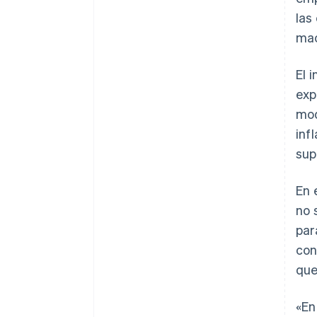
las
mac
El 
exp
mod
inf
sup
En 
no 
par
con
que
«En