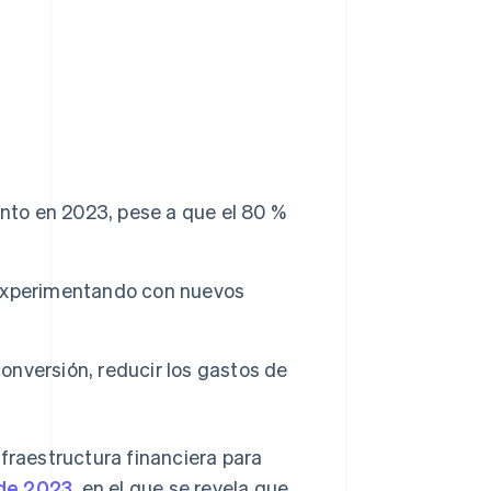
Sesiones de Stripe
2026
Descubre cómo Stripe
construye la
infraestructura
económica para la IA.
Mirar ahora
ento en 2023, pese a que el 80 %
 experimentando con nuevos
nversión, reducir los gastos de
raestructura financiera para
 de 2023
, en el que se revela que