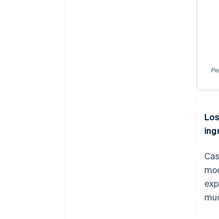
Los
ing
Cas
mod
exp
muc