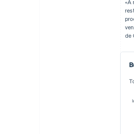
«A 
res
pro
ven
de 