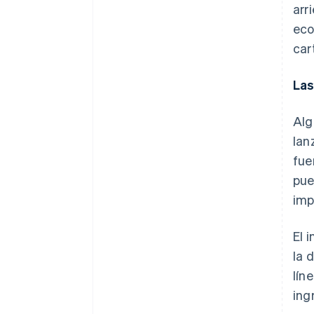
arr
eco
car
Las
Alg
lan
fue
pue
imp
El 
la 
lín
ing