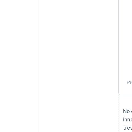
No 
inn
tre