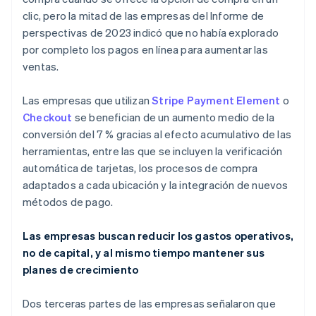
Nederlands
Français
Deutsch
English
clic, pero la mitad de las empresas del Informe de
Brasil
perspectivas de 2023 indicó que no había explorado
Português
English
por completo los pagos en línea para aumentar las
Bulgaria
ventas.
English
Canadá
English
Français
Las empresas que utilizan
Stripe Payment Element
o
China continental
Checkout
se benefician de un aumento medio de la
简体中文
English
conversión del 7 % gracias al efecto acumulativo de las
Chipre
herramientas, entre las que se incluyen la verificación
English
Croacia
automática de tarjetas, los procesos de compra
English
Italiano
adaptados a cada ubicación y la integración de nuevos
Dinamarca
métodos de pago.
English
Emiratos Árabes Unidos
Las empresas buscan reducir los gastos operativos,
English
no de capital, y al mismo tiempo mantener sus
Eslovaquia
planes de crecimiento
English
Eslovenia
English
Italiano
Dos terceras partes de las empresas señalaron que
España