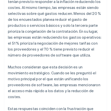
tenían previsto responder a la inflación reduciendo los
Español
English
costes. Al mismo tiempo, las empresas están siendo
Estados Unidos
selectivas sobre qué gastos reducen. Menos del 20 %
English
Español
简体中文
Estonia
de los encuestados planea reducir el gasto de
English
productos o servicios básicos y solo la tercera parte
Finlandia
prioriza la congelación de la contratación. En su lugar,
English
Svenska
las empresas están reduciendo los gastos operativos:
Francia
el 51 % prioriza la negociación de mejores tarifas con
Français
English
Gibraltar
los proveedores y el 70 % tiene previsto reducir el
English
número de proveedores de software que utiliza.
Grecia
English
Muchos consideran que esta decisión es un
Hungría
movimiento estratégico. Cuando se les preguntó el
English
India
motivo principal por el que están unificando los
English
proveedores de software, las empresas mencionaron
Irlanda
el acceso más rápido a los datos y la reducción de
English
costes.
Italia
Italiano
English
Estas respuestas coinciden con la frustración que
Japón