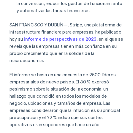
la conversión, reducir los gastos de funcionamiento
Radar
y automatizar las tareas financieras.
Prevención de fraude
Ecosistema
Atlas
SAN FRANCISCO Y DUBLÍN—. Stripe, una plataforma de
Constitución de una startup
infraestructura financiera para empresas, ha publicado
Socios
Climate
Stripe App Marketplace
hoy su
Informe de perspectivas de 2023
, en el que se
Eliminación de dióxido de carbono
revela que las empresas tienen más confianza en su
Identity
propio crecimiento que en la solidez de la
Verificación de identidad en línea
macroeconomía.
El informe se basa en una encuesta de 2500 líderes
empresariales de nueve países. El 80 % expresó
pesimismo sobre la situación de la economía, un
Sesiones de Stripe 2026
hallazgo que coincidió en todos los modelos de
Descubre cómo Stripe construye la infraestructura económi
Mirar ahora
negocio, ubicaciones y tamaños de empresa. Las
empresas consideraron que la inflación es su principal
preocupación y el 72 % indicó que sus costes
operativos eran superiores que hace un año.