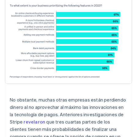
Alemania
No obstante, muchas otras empresas están perdiendo
Deutsch
English
dinero al no aprovechar al máximo las innovaciones en
Australia
la tecnología de pagos. Anteriores investigaciones de
English
Stripe
revelaron
que tres cuartas partes de los
Austria
clientes tienen más probabilidades de finalizar una
Deutsch
English
Bélgica
compra cuando se ofrece la opción de compra en un