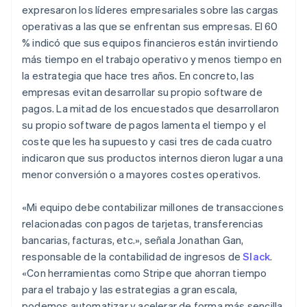
expresaron los líderes empresariales sobre las cargas
日本語
English
Letonia
operativas a las que se enfrentan sus empresas. El 60
English
% indicó que sus equipos financieros están invirtiendo
Liechtenstein
más tiempo en el trabajo operativo y menos tiempo en
Deutsch
English
la estrategia que hace tres años. En concreto, las
Lituania
empresas evitan desarrollar su propio software de
English
Luxemburgo
pagos. La mitad de los encuestados que desarrollaron
Français
Deutsch
English
su propio software de pagos lamenta el tiempo y el
Malasia
coste que les ha supuesto y casi tres de cada cuatro
English
简体中文
indicaron que sus productos internos dieron lugar a una
Malta
menor conversión o a mayores costes operativos.
English
México
Español
English
«Mi equipo debe contabilizar millones de transacciones
Noruega
relacionadas con pagos de tarjetas, transferencias
English
bancarias, facturas, etc.», señala Jonathan Gan,
Nueva Zelandia
responsable de la contabilidad de ingresos de
Slack
.
English
Países Bajos
«Con herramientas como Stripe que ahorran tiempo
Nederlands
English
para el trabajo y las estrategias a gran escala,
Polonia
podemos automatizar y acelerar de forma más sencilla