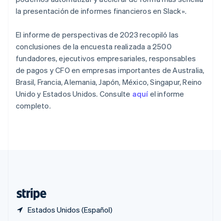
English
la presentación de informes financieros en Slack».
Portugal
Português
English
El informe de perspectivas de 2023 recopiló las
RAE de Hong Kong, China
conclusiones de la encuesta realizada a 2500
English
简体中文
Reino Unido
fundadores, ejecutivos empresariales, responsables
English
de pagos y CFO en empresas importantes de Australia,
República Checa
Brasil, Francia, Alemania, Japón, México, Singapur, Reino
English
Unido y Estados Unidos. Consulte
aquí
el informe
Rumania
completo.
English
Singapur
English
简体中文
Suecia
Svenska
English
Suiza
Deutsch
Français
Italiano
English
Tailandia
ไทย
English
Estados Unidos (Español)