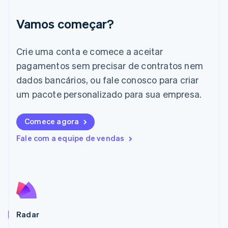
English
Itália
Vamos começar?
Italiano
English
Japão
日本語
English
Crie uma conta e comece a aceitar
Letônia
pagamentos sem precisar de contratos nem
English
Liechtenstein
dados bancários, ou fale conosco para criar
Deutsch
English
um pacote personalizado para sua empresa.
Lituânia
English
Luxemburgo
Comece agora
Français
Deutsch
English
Malásia
Fale com a equipe de vendas
English
简体中文
Malta
English
México
Español
English
Noruega
English
Radar
Nova Zelândia