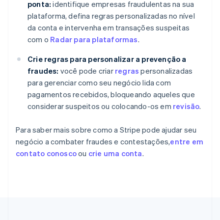
ponta:
identifique empresas fraudulentas na sua
English
Eslovênia
plataforma, defina regras personalizadas no nível
English
Italiano
da conta e intervenha em transações suspeitas
Espanha
com o
Radar para plataformas
.
Español
English
Estados Unidos
Crie regras para personalizar a prevenção a
English
Español
简体中文
fraudes:
você pode criar
regras
personalizadas
Estônia
para gerenciar como seu negócio lida com
English
Finlândia
pagamentos recebidos, bloqueando aqueles que
English
Svenska
considerar suspeitos ou colocando-os em
revisão
.
França
Français
English
Para saber mais sobre como a Stripe pode ajudar seu
Gibraltar
negócio a combater fraudes e contestações,
entre em
English
Grécia
contato conosco
ou
crie uma conta
.
English
Hungria
English
Índia
English
Irlanda