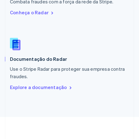
English
Combata fraudes com a força da rede da Stripe.
Países Baixos
Conheça o Radar
Nederlands
English
Polônia
English
Portugal
Português
English
RAE de Hong Kong, China
English
简体中文
Documentação do Radar
Reino Unido
English
Use o Stripe Radar para proteger sua empresa contra
República Tcheca
fraudes.
English
Romênia
Explore a documentação
English
Singapura
English
简体中文
Suécia
Svenska
English
Suíça
Deutsch
Français
Italiano
English
Tailândia