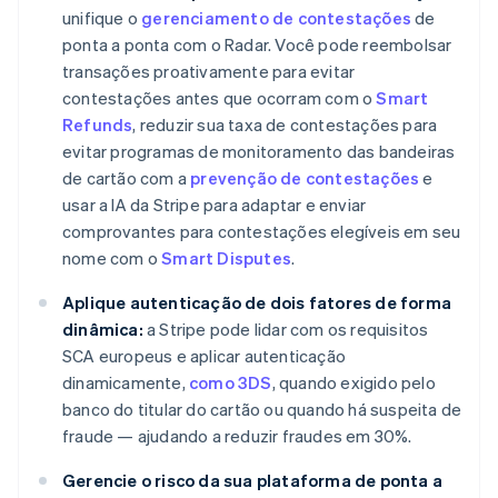
English
unifique o
gerenciamento de contestações
de
Áustria
ponta a ponta com o Radar. Você pode reembolsar
Deutsch
English
transações proativamente para evitar
Bélgica
contestações antes que ocorram com o
Smart
Nederlands
Français
Deutsch
English
Brasil
Refunds
, reduzir sua taxa de contestações para
Português
English
evitar programas de monitoramento das bandeiras
Bulgária
de cartão com a
prevenção de contestações
e
English
usar a IA da Stripe para adaptar e enviar
Canadá
comprovantes para contestações elegíveis em seu
English
Français
China continental
nome com o
Smart Disputes
.
简体中文
English
Chipre
Aplique autenticação de dois fatores de forma
English
dinâmica:
a Stripe pode lidar com os requisitos
Croácia
SCA europeus e aplicar autenticação
English
Italiano
dinamicamente,
como 3DS
, quando exigido pelo
Dinamarca
banco do titular do cartão ou quando há suspeita de
English
Emirados Árabes Unidos
fraude — ajudando a reduzir fraudes em 30%.
English
Gerencie o risco da sua plataforma de ponta a
Eslováquia