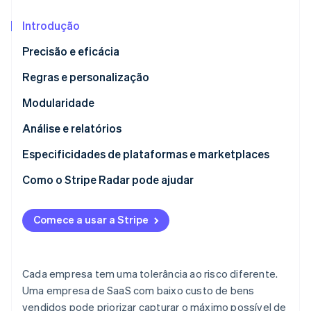
Introdução
Ecossistema
Precisão e eficácia
Stripe Sessions 2026
Parceiros
Stripe App Marketplace
Regras e personalização
Veja como a Stripe está construindo a infraestrutura econô
Assista agora
Modularidade
Análise e relatórios
Contestações
Especificidades de plataformas e marketplaces
Como o Stripe Radar pode ajudar
Comece a usar a Stripe
Cada empresa tem uma tolerância ao risco diferente.
Uma empresa de SaaS com baixo custo de bens
vendidos pode priorizar capturar o máximo possível de