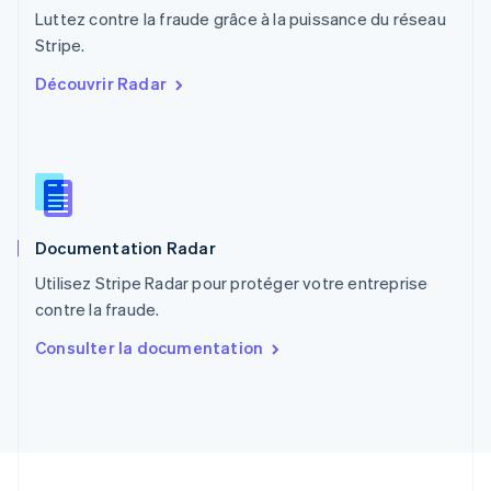
Luttez contre la fraude grâce à la puissance du réseau
Pologne
English
Stripe.
Portugal
Découvrir Radar
Português
English
R.A.S. de Hong Kong, Chine
English
简体中文
République tchèque
English
Roumanie
English
Documentation Radar
Royaume-Uni
English
Utilisez Stripe Radar pour protéger votre entreprise
Singapour
contre la fraude.
English
简体中文
Slovaquie
Consulter la documentation
English
Slovénie
English
Italiano
Suède
Svenska
English
Suisse
Deutsch
Français
Italiano
English