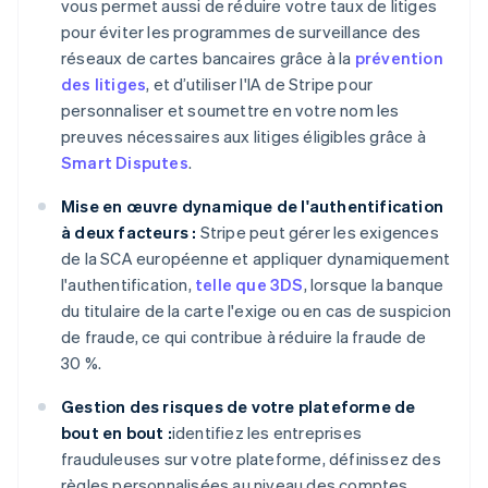
vous permet aussi de réduire votre taux de litiges
Deutsch
English
Australie
pour éviter les programmes de surveillance des
English
réseaux de cartes bancaires grâce à la
prévention
Autriche
des litiges
, et d’utiliser l'IA de Stripe pour
Deutsch
English
personnaliser et soumettre en votre nom les
Belgique
preuves nécessaires aux litiges éligibles grâce à
Nederlands
Français
Deutsch
English
Brésil
Smart Disputes
.
Português
English
Bulgarie
Mise en œuvre dynamique de l'authentification
English
à deux facteurs :
Stripe peut gérer les exigences
Canada
de la SCA européenne et appliquer dynamiquement
English
Français
l'authentification,
telle que 3DS
, lorsque la banque
Chine continentale
du titulaire de la carte l'exige ou en cas de suspicion
简体中文
English
Chypre
de fraude, ce qui contribue à réduire la fraude de
English
30 %.
Croatie
English
Italiano
Gestion des risques de votre plateforme de
Danemark
bout en bout :
identifiez les entreprises
English
frauduleuses sur votre plateforme, définissez des
Émirats arabes unis
règles personnalisées au niveau des comptes
English