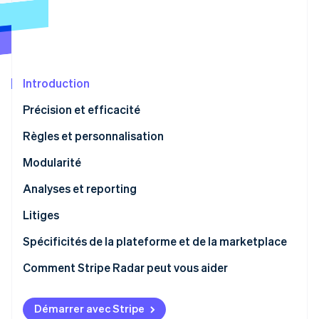
Découvrez les prochaines évolutions
Commerce en ligne
Radar
Prévention de la fraude
Écosystème
Atlas
Constitution de start-up
Introduction
Partenaires
Climate
Stripe App Marketplace
Précision et efficacité
Élimination du carbone
Règles et personnalisation
Identity
Vérification de l'identité
Modularité
Analyses et reporting
Litiges
Stripe Sessions 2026
Spécificités de la plateforme et de la marketplace
Découvrez comment Stripe construit l’infrastructure écono
Regarder la vidéo
Comment Stripe Radar peut vous aider
Démarrer avec Stripe