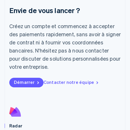
Japon
Envie de vous lancer ?
日本語
English
Lettonie
Créez un compte et commencez à accepter
English
Liechtenstein
des paiements rapidement, sans avoir à signer
Deutsch
English
de contrat ni à fournir vos coordonnées
Lituanie
English
bancaires. N'hésitez pas à nous contacter
Luxembourg
pour discuter de solutions personnalisées pour
Français
Deutsch
English
Malaisie
votre entreprise.
English
简体中文
Malte
Démarrer
Contacter notre équipe
English
Mexique
Español
English
Norvège
English
Nouvelle-Zélande
English
Pays-Bas
Radar
Nederlands
English