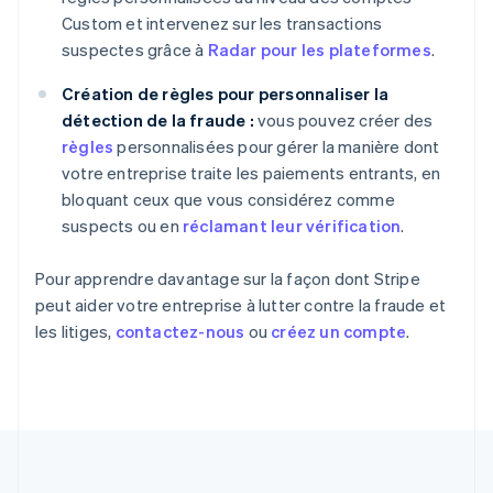
Custom et intervenez sur les transactions
Espagne
suspectes grâce à
Radar pour les plateformes
.
Español
English
Estonie
Création de règles pour personnaliser la
English
États-Unis
détection de la fraude :
vous pouvez créer des
English
Español
简体中文
règles
personnalisées pour gérer la manière dont
Finlande
votre entreprise traite les paiements entrants, en
English
Svenska
bloquant ceux que vous considérez comme
France
suspects ou en
réclamant leur vérification
.
Français
English
Gibraltar
English
Pour apprendre davantage sur la façon dont Stripe
Grèce
peut aider votre entreprise à lutter contre la fraude et
English
les litiges,
contactez-nous
ou
créez un compte
.
Hongrie
English
Inde
English
Irlande
English
Italie
Italiano
English