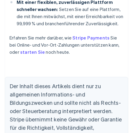
Mit einer flexiblen, zuverlässigen Plattform
schneller wachsen:
Setzen Sie auf eine Plattform,
die mit Ihnen mitwächst, mit einer Erreichbarkeit von
99,999 % und branchenführender Zuverlässigkeit.
Erfahren Sie mehr darüber, wie
Stripe Payments
Sie
bei Online- und Vor-Ort-Zahlungen unterstützen kann,
oder
starten Sie
noch heute.
Der Inhalt dieses Artikels dient nur zu
allgemeinen Informations- und
Australien
Bildungszwecken und sollte nicht als Rechts-
English
Belgien
oder Steuerberatung interpretiert werden.
Nederlands
Français
Deutsch
English
Stripe übernimmt keine Gewähr oder Garantie
Brasilien
für die Richtigkeit, Vollständigkeit,
Português
English
Bulgarien