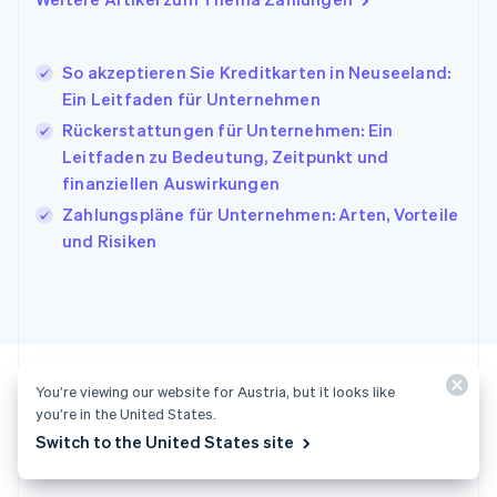
Italiano
English
Japan
日本語
English
So akzeptieren Sie Kreditkarten in Neuseeland:
Kanada
Ein Leitfaden für Unternehmen
English
Français
Rückerstattungen für Unternehmen: Ein
Kroatien
English
Italiano
Leitfaden zu Bedeutung, Zeitpunkt und
Lettland
finanziellen Auswirkungen
English
Zahlungspläne für Unternehmen: Arten, Vorteile
Liechtenstein
und Risiken
Deutsch
English
Litauen
English
Luxemburg
Français
Deutsch
English
Malaysia
English
简体中文
You’re viewing our website for Austria, but it looks like
Malta
you’re in the United States.
English
Switch to the United States site
Startklar?
Mexiko
Español
English
Neuseeland