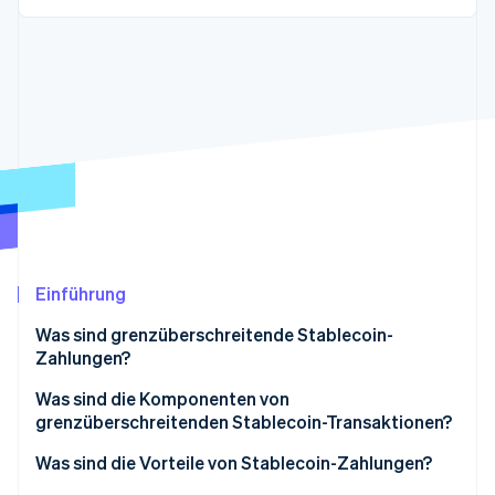
Betrugsprävention
Ecosystem
Atlas
Start-up-Gründung
Partner
Stripe App-Marktplatz
Climate
CO₂-Entnahme
Identity
Online-Identitätsprüfung
Einführung
Stripe-Sessions 2026
Erfahren Sie, wie Stripe Lösungen für die Wirts
Was sind grenzüberschreitende Stablecoin-
Jetzt ansehen
Zahlungen?
Was sind die Komponenten von
grenzüberschreitenden Stablecoin-Transaktionen?
Blockchain-Plattformen
Was sind die Vorteile von Stablecoin-Zahlungen?