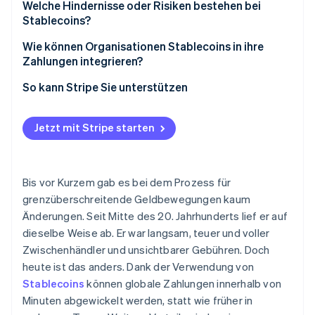
Coin-Aussteller
Geringere Kosten
Welche Hindernisse oder Risiken bestehen bei
Stablecoins?
Wallets und Schlüsselverwaltung
Bessere Wechselkursdynamik
Lizenzierung und Regulierung variieren
Wie können Organisationen Stablecoins in ihre
Zahlungsinfrastruktur
Schnellerer Zugriff auf Geldmittel
Zahlungen integrieren?
Regeln für lokale Währungen sind wichtig
Effizienteres Kapital
Beginnen Sie mit einem bestimmten Use Case
So kann Stripe Sie unterstützen
KYC und AML gelten weiterhin
Transparente, überprüfbare Abläufe
Wählen Sie Ihre Stablecoins aus
Es gibt keinen Raum für Fehler
Jetzt mit Stripe starten
Entscheiden Sie, wie Sie Geldmittel halten möchten
Führen Sie die Integration in bestehende Workflows
durch
Bis vor Kurzem gab es bei dem Prozess für
grenzüberschreitende Geldbewegungen kaum
Verschärfen Sie die Kontrollen
Änderungen. Seit Mitte des 20. Jahrhunderts lief er auf
dieselbe Weise ab. Er war langsam, teuer und voller
Zwischenhändler und unsichtbarer Gebühren. Doch
heute ist das anders. Dank der Verwendung von
Stablecoins
können globale Zahlungen innerhalb von
Minuten abgewickelt werden, statt wie früher in