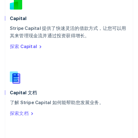
English
斯洛文尼亚
English
Italiano
Capital
泰国
ไทย
English
Stripe Capital 提供了快速灵活的借款方式，让您可以用
希腊
其来管理现金流并通过投资获得增长。
English
探索 Capital
西班牙
Español
English
新加坡
English
简体中文
新西兰
English
匈牙利
English
Capital 文档
意大利
了解 Stripe Capital 如何能帮助您发展业务。
Italiano
English
印度
探索文档
English
英国
English
直布罗陀