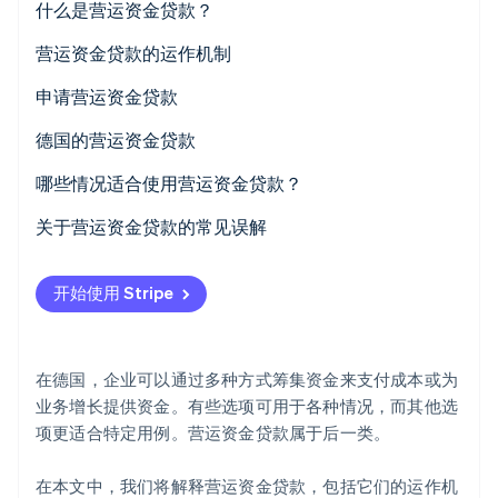
什么是营运资金贷款？
营运资金：定义
营运资金贷款的运作机制
利息和期限
申请营运资金贷款
Stripe Sessions 2026
抵押品
德国的营运资金贷款
了解 Stripe 如何为 AI 构建经济基础设施。
立即观看
法律框架
哪些情况适合使用营运资金贷款？
主要银行的作用
关于营运资金贷款的常见误解
企业面临的挑战
与透支额度相同
开始使用 Stripe
作为替代方案的基于收入的融资
适用于长期投资
快速审批
在德国，企业可以通过多种方式筹集资金来支付成本或为
业务增长提供资金。有些选项可用于各种情况，而其他选
项更适合特定用例。营运资金贷款属于后一类。
在本文中，我们将解释营运资金贷款，包括它们的运作机