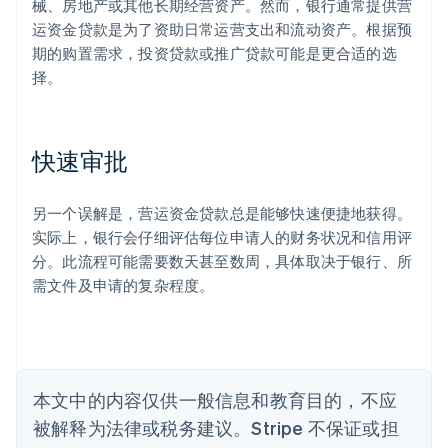
械、房地产或其他长期经营资产。然而，银行通常提供营
运资金贷款是为了资助日常运营支出和流动资产。根据预
阿联酋
期的购置需求，投资贷款或推广贷款可能是更合适的选
English
爱尔兰
择。
English
爱沙尼亚
English
快速审批
奥地利
Deutsch
English
澳大利亚
另一个误解是，营运资金贷款总是能够快速便捷地获得。
English
巴西
实际上，银行会仔细评估每位申请人的财务状况和信用评
Português
English
分。此流程可能需要数天甚至数周，具体取决于银行、所
保加利亚
需文件及申请的复杂程度。
English
比利时
Nederlands
Français
Deutsch
English
波兰
English
丹麦
本文中的内容仅供一般信息和教育目的，不应
English
被解释为法律或税务建议。Stripe 不保证或担
德国