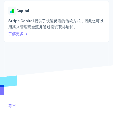
接入 125+ 种支
Stripe Sigma
产品路线图
SaaS
付方式
自定义报告
Sessions 年度大会
Terminal
Data Pipeline
Capital
招聘
线下支付
数据同步
资讯中心
Authorization
资源
Stripe Capital 提供了快速灵活的借款方式，因此您可以
Stripe Press
Boost
按行业
用其来管理现金流并通过投资获得增长。
支付成功率优
应用集成
了解更多
化
AI 企业
代码示例
Link
创作者经济
开发者博客
联系
加速结账
游戏
API 状态
酒店、旅游与休闲
联系销售
保险
成为合作伙伴
媒体与娱乐
非营利组织
更多
专业服务
Product roadmap
公共部门
了解未来规划
零售
Radar
欺诈防范
Atlas
生态系统
初创企业注册
合作伙伴
导言
Climate
Stripe App Marketplace
碳移除