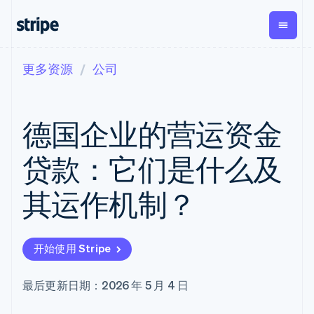
更多资源
公司
按企业阶段
文档
学习
支付
营收
资金管
平台
理
易市
大型企业
Stripe 文档
博客
Payments
Billing
初创企业
API 参考文档
客户案例
德国企业的营运资金
在线支付
经常性收入
Global
Conn
库与 SDK
指南
Managed
Metronome
Payouts
Stripe Apps
Payments
按用量计费
平台
贷款：它们是什么及
备案商家解决
Subscriptions
向第三
按应用场景
方案
方打款
支持
订阅管理
Payment links
Crypto
其运作机制？
指南
智能体商务
Invoicing
钱包、
加密货币
获取支持
无代码支付
一次性或定期
稳定币
电子商务
接受线上付款
托管支持方案
Checkout
账单
发行和
嵌入式金融
实施预置结账流程
专业服务
预构建支付界
Tax
发卡基
开始使用 Stripe
财务自动化
构建平台或交易市场
面
销售税和增值
础设施
全球化企业
管理订阅
Elements
税自动化
应用内支付
提供按用量计费
灵活的 UI 组件
Revenue
最后更新日期：2026 年 5 月 4 日
交易市场
发行稳定币支持的支付卡
Payment
Recognition
公司
资金管理
通过智能体配置和管理服
methods
会计自动化
平台
务