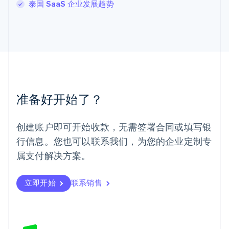
泰国 SaaS 企业发展趋势
English
马尔他
English
马来西亚
English
简体中文
美国
English
Español
简体中文
墨西哥
Español
English
准备好开始了？
挪威
English
葡萄牙
创建账户即可开始收款，无需签署合同或填写银
Português
English
行信息。您也可以联系我们，为您的企业定制专
日本
日本語
English
属支付解决方案。
瑞典
Svenska
English
瑞士
立即开始
联系销售
Deutsch
Français
Italiano
English
塞浦路斯
English
斯洛伐克