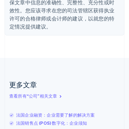
保文章中信息的准确性、完整性、充分性或时
Deutsch
English
法国
效性。您应该寻求在您的司法管辖区获得执业
Français
English
许可的合格律师或会计师的建议，以就您的特
芬兰
定情况提供建议。
English
Svenska
荷兰
Nederlands
English
加拿大
English
Français
捷克
English
克罗地亚
English
Italiano
拉脱维亚
更多文章
English
立陶宛
查看所有“公司”相关文章
English
列支敦士登
Deutsch
English
卢森堡
法国企业融资：企业需要了解的解决方案
Français
Deutsch
English
法国销售点 (POS) 数字化：企业须知
罗马尼亚