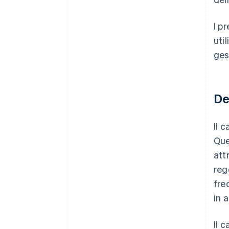
I p
util
ges
De
Il 
Que
att
reg
fre
in 
Il 