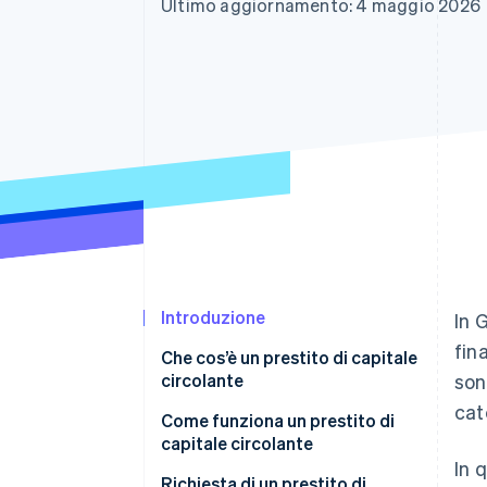
Ultimo aggiornamento: 4 maggio 2026
Link
Pagamento accelerato
Financial Connections
Conti finanziari collegati
Introduzione
In 
fin
Che cos’è un prestito di capitale
circolante
son
cat
Definizione di capitale
Come funziona un prestito di
circolante
capitale circolante
In 
Interessi e durata
Richiesta di un prestito di