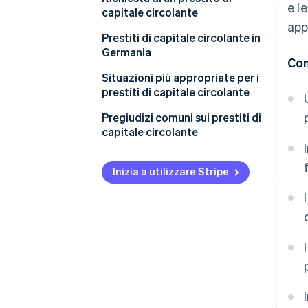
e l
capitale circolante
Garanzie
app
Prestiti di capitale circolante in
Germania
Con
Quadro giuridico
Situazioni più appropriate per i
prestiti di capitale circolante
Ruolo della banca principale
Pregiudizi comuni sui prestiti di
Problematiche per le attività
capitale circolante
Finanziamento basato sui ricavi
Sono uguali agli scoperti sul
come alternativa
conto
Inizia a utilizzare Stripe
Sono adatti a investimenti a
lungo termine
Approvazione rapida