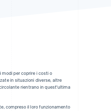
Stripe Sessions 2026
Scopri come Stripe sta
costruendo
l'infrastruttura
economica per l'IA.
Guarda ora
 modi per coprire i costi o
ate in situazioni diverse, altre
 circolante rientrano in quest'ultima
ante, compreso il loro funzionamento