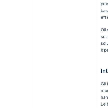
priv
bas
eff
Olt
sot
sol
è p
In
Gli
mod
han
Le 