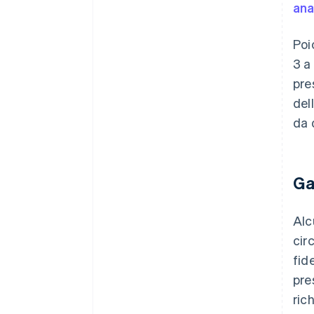
ana
Poi
3 a
pre
del
da 
Ga
Alc
cir
fid
pres
ric