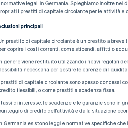
e normative legali in Germania. Spieghiamo inoltre nel 
ropriati i prestiti di capitale circolante per le attività 
clusioni principali
Un prestito di capitale circolante è un prestito a breve t
per coprire i costi correnti, come stipendi, affitti o acqui
In genere viene restituito utilizzando i ricavi regolari dell'
flessibilità necessaria per gestire le carenze di liquidit
I prestiti di capitale circolante sono spesso concessi c
credito flessibili, o come prestiti a scadenza fissa.
I tassi di interesse, le scadenze e le garanzie sono in g
punteggio di credito dell'attività e dalla situazione ec
In Germania esistono leggi e normative specifiche che i