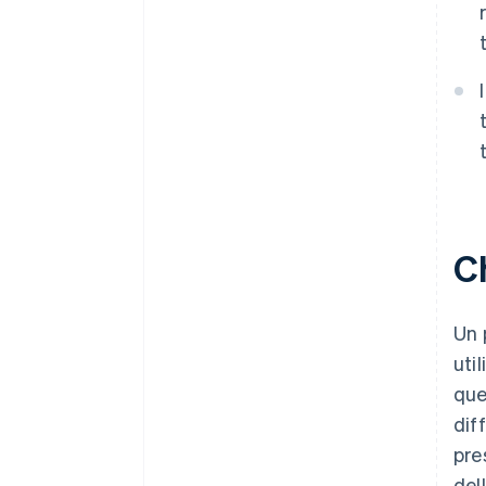
Ch
Un 
uti
que
dif
pre
dell