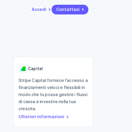
Accedi
Contattaci
Risorse
Ecosistema
Recapiti
me e marketplace
Altro
Integrazioni app
Partner
Contattaci
Product roadmap
ns
Esempi di codice
Stripe App Marketplace
Diventa nostro partner
Scopri cosa ti aspetta
 piattaforme
Blog per sviluppatori
 platforms
ibero
Stato dell'API
Radar
ari integrati
Prevenzione delle frodi
Capital
 fisiche
Atlas
Costituzione di start-up
Stripe Capital fornisce l'accesso a
finanziamenti veloci e flessibili in
Climate
Rimozione del carbonio
modo che tu possa gestire i flussi
di cassa e investire nella tua
Identity
Verifica online dell'identità
crescita.
Ulteriori informazioni