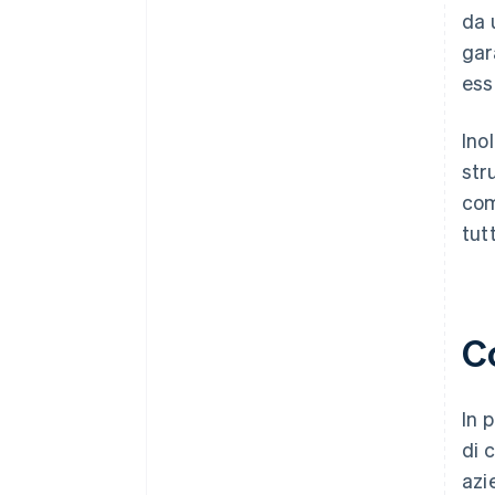
da 
gar
ess
Inol
str
com
tut
Co
In 
di 
azi