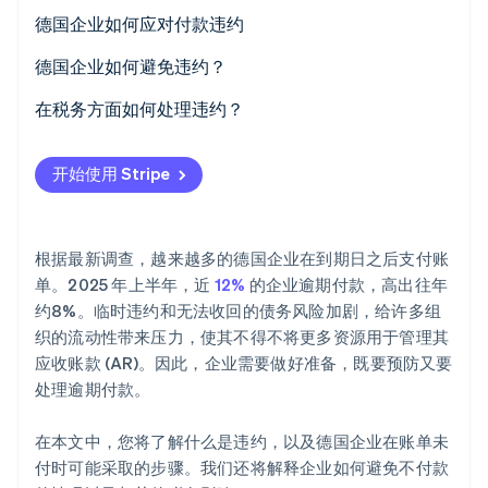
法律定义
德国企业如何应对付款违约
逾期付款与违约
付款提醒
德国企业如何避免违约？
Stripe Sessions 2026
催款
确保明确的付款条款和沟通
在税务方面如何处理违约？
了解 Stripe 如何为 AI 构建经济基础设施。
立即观看
支付令的简易程序
使用数字支付方式代替手动电汇
坏账和可疑债务的应税所得减免
开始使用 Stripe
向民事法院提起诉讼
经常性付款和订阅
无法收回债务的增值税修正
债务催收
使用支付数据主动管理风险
根据最新调查，越来越多的德国企业在到期日之后支付账
保理
监控付款并及时响应
单。2025 年上半年，近
12%
的企业逾期付款，高出往年
约8%。临时违约和无法收回的债务风险加剧，给许多组
织的流动性带来压力，使其不得不将更多资源用于管理其
应收账款 (AR)。因此，企业需要做好准备，既要预防又要
处理逾期付款。
在本文中，您将了解什么是违约，以及德国企业在账单未
付时可能采取的步骤。我们还将解释企业如何避免不付款