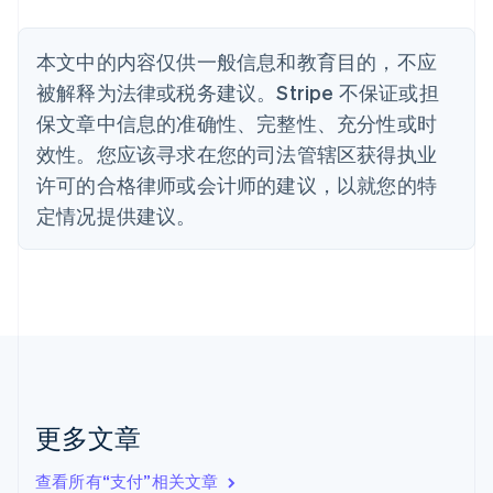
Nederlands
Français
Deutsch
English
波兰
本文中的内容仅供一般信息和教育目的，不应
English
丹麦
被解释为法律或税务建议。Stripe 不保证或担
English
保文章中信息的准确性、完整性、充分性或时
德国
效性。您应该寻求在您的司法管辖区获得执业
Deutsch
English
法国
许可的合格律师或会计师的建议，以就您的特
Français
English
定情况提供建议。
芬兰
English
Svenska
荷兰
Nederlands
English
加拿大
English
Français
捷克
English
克罗地亚
English
Italiano
更多文章
拉脱维亚
English
查看所有“支付”相关文章
立陶宛