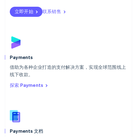
Svenska
English
瑞士
立即开始
联系销售
Deutsch
Français
Italiano
English
塞浦路斯
English
斯洛伐克
English
斯洛文尼亚
English
Italiano
Payments
泰国
ไทย
English
借助为各种企业打造的支付解决方案，实现全球范围线上
希腊
线下收款。
English
探索 Payments
西班牙
Español
English
新加坡
English
简体中文
新西兰
English
匈牙利
English
Payments 文档
意大利