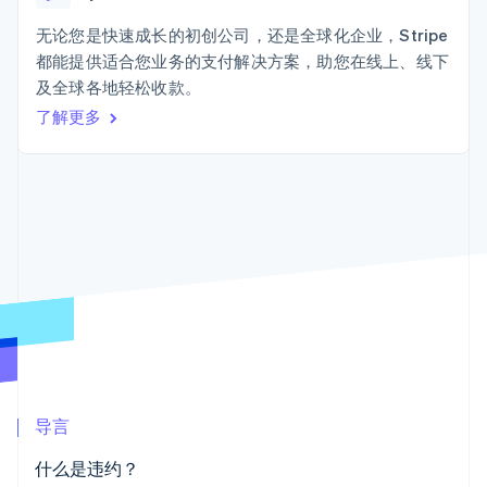
上
Stripe Sigma
产品路线图
SaaS
自定义报告
Terminal
Sessions 年度大会
无论您是快速成长的初创公司，还是全球化企业，Stripe
线下支付
Data Pipeline
招聘
都能提供适合您业务的支付解决方案，助您在线上、线下
数据同步
Authorization
资讯中心
Boost
资源
及全球各地轻松收款。
Stripe Press
支付成功率优
按行业
了解更多
化
应用集成
Link
AI 企业
代码示例
加速结账
创作者经济
开发者博客
联系
游戏
API 状态
酒店、旅游与休闲
联系销售
保险
成为合作伙伴
媒体与娱乐
更多
非营利组织
Product roadmap
专业服务
了解未来规划
公共部门
零售
Radar
欺诈防范
Atlas
初创企业注册
生态系统
导言
Climate
合作伙伴
碳移除
什么是违约？
Stripe App Marketplace