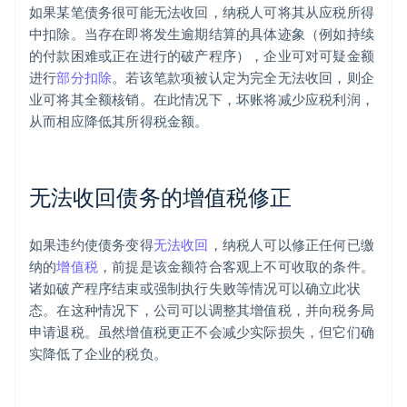
如果某笔债务很可能无法收回，纳税人可将其从应税所得
中扣除。当存在即将发生逾期结算的具体迹象（例如持续
的付款困难或正在进行的破产程序），企业可对可疑金额
进行
部分扣除
。若该笔款项被认定为完全无法收回，则企
业可将其全额核销。在此情况下，坏账将减少应税利润，
从而相应降低其所得税金额。
阿联酋
English
爱尔兰
无法收回债务的增值税修正
English
爱沙尼亚
English
如果违约使债务变得
无法收回
，纳税人可以修正任何已缴
奥地利
纳的
增值税
，前提是该金额符合客观上不可收取的条件。
Deutsch
English
诸如破产程序结束或强制执行失败等情况可以确立此状
澳大利亚
态。在这种情况下，公司可以调整其增值税，并向税务局
English
巴西
申请退税。虽然增值税更正不会减少实际损失，但它们确
Português
English
实降低了企业的税负。
保加利亚
English
比利时