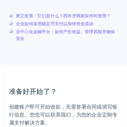
English
列支敦士登
更正发票：它们是什么？西班牙商家应何时使用？
Deutsch
English
卢森堡
企业如何采用稳定币支付以加快资金流动
Français
Deutsch
English
去中心化金融平台：如何产生收益、管理风险并确保
罗马尼亚
安全
English
马尔他
English
马来西亚
English
简体中文
美国
English
Español
简体中文
墨西哥
Español
English
准备好开始了？
挪威
English
葡萄牙
创建账户即可开始收款，无需签署合同或填写银
Português
English
行信息。您也可以联系我们，为您的企业定制专
日本
日本語
English
属支付解决方案。
瑞典