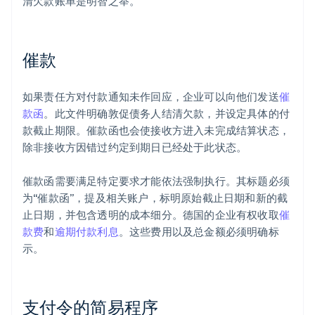
清欠款账单是明智之举。
催款
如果责任方对付款通知未作回应，企业可以向他们发送
催
款函
。此文件明确敦促债务人结清欠款，并设定具体的付
款截止期限。催款函也会使接收方进入未完成结算状态，
除非接收方因错过约定到期日已经处于此状态。
催款函需要满足特定要求才能依法强制执行。其标题必须
为“催款函”，提及相关账户，标明原始截止日期和新的截
止日期，并包含透明的成本细分。德国的企业有权收取
催
款费
和
逾期付款利息
。这些费用以及总金额必须明确标
示。
支付令的简易程序