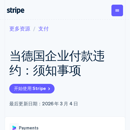
更多资源
支付
按企业阶段
文档
学习
支付
营收
资金管
平台
理
易市
大型企业
Stripe 文档
博客
Payments
Billing
初创企业
API 参考文档
客户案例
当德国企业付款违
在线支付
经常性收入
Global
Conn
库与 SDK
指南
Managed
Metronome
Payouts
Stripe Apps
Payments
按用量计费
平台
约：须知事项
备案商家解决
Subscriptions
向第三
按应用场景
方案
方打款
支持
订阅管理
Payment links
Crypto
指南
智能体商务
Invoicing
钱包、
加密货币
获取支持
无代码支付
一次性或定期
开始使用 Stripe
稳定币
电子商务
接受线上付款
托管支持方案
Checkout
账单
发行和
嵌入式金融
实施预置结账流程
专业服务
预构建支付界
Tax
发卡基
财务自动化
构建平台或交易市场
最后更新日期：2026 年 3 月 4 日
面
销售税和增值
础设施
全球化企业
管理订阅
Elements
税自动化
应用内支付
提供按用量计费
灵活的 UI 组件
Revenue
交易市场
发行稳定币支持的支付卡
支付方式
Recognition
公司
资金管理
通过智能体配置和管理服
支持 125 种以
会计自动化
Payments
平台
务