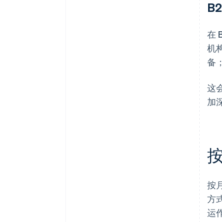
B
在
机
备
这
加
按
方
运