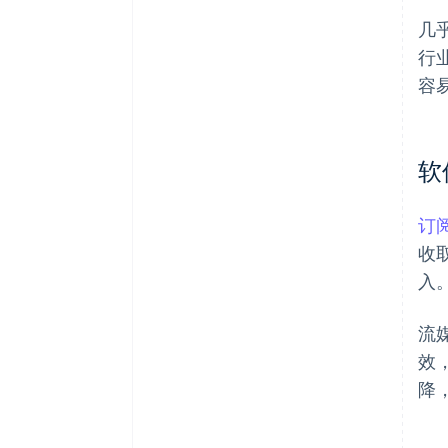
几
行
容
软
订
收
入
流
效
降