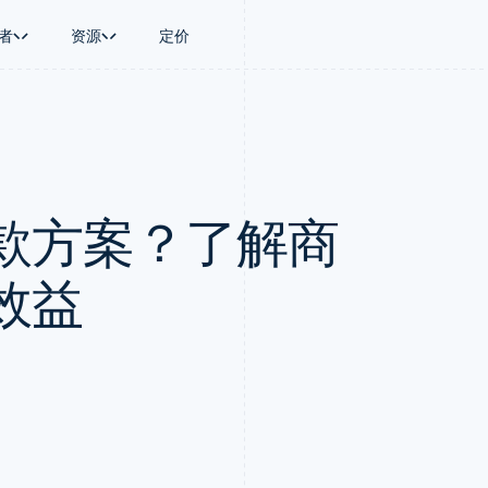
者
资源
定价
景
指南
按行业
公司
资金管理
平台和交易市
商务
持
接受线上付款
AI 企业
产品路线图
Global Payouts
Connect
币
持方案
实施预置结账流程
创作者经济
Sessions 年度大会
向第三方打款
平台支付
务
务
构建平台或交易市场
游戏
招聘
Crypto
款方案？了解商
金融
管理订阅
酒店、旅游与休闲
资讯中心
钱包、稳定币发行和发卡基础设
动化
提供按用量计费
保险
Stripe Press
施
企业
发行稳定币支持的支付卡
媒体与娱乐
支付
通过智能体配置和管理服务
非营利组织
效益
场
专业服务
理
公共部门
零售
化
on