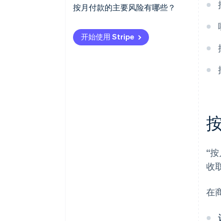
持续、可预测的收入
按月付款的主要风险有哪些？
电信和公共事业
现金收取速度较慢
收入延迟和现金流缺口
教育和培训
开始使用 Stripe
客户获取成本回收较慢
客户违约和不付款
B2B 服务和设备租赁
潜在的客户流失或延迟付款
客户流失的威胁
开单复杂性
监管合规风险
利润压缩
“
收
在