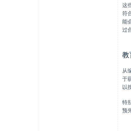
这
符
能
过
教
从
于
以
特
预