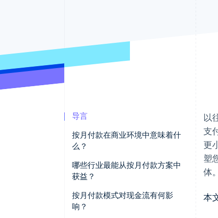
加速结账
导言
以
支
按月付款在商业环境中意味着什
更
么？
塑
哪些行业最能从按月付款方案中
体
获益？
软件和数字服务
按月付款模式对现金流有何影
本
响？
汽车和交通运输