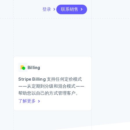
登录
联系销售
资源
生态系统
联系
场
更多
应用集成
合作伙伴
联系销售
Product roadmap
代码示例
Stripe App Marketplace
成为合作伙伴
了解未来规划
开发者博客
API 状态
Radar
欺诈防范
Billing
Atlas
初创企业注册
Stripe Billing 支持任何定价模式
——从定期到分级和混合模式——
Climate
碳移除
帮助您以自己的方式管理客户。
了解更多