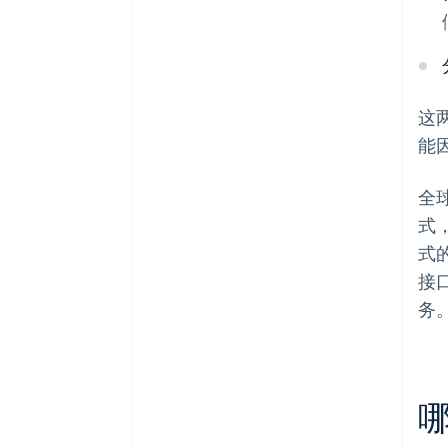
这
能
全
式
式
接
务