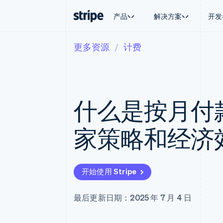
产品
解决方案
开发
更多资源
计费
按企业阶段
文档
学习
按应用场
支持
支付
营收
大型企业
Stripe 文档
博客
智能体
获取支
Payments
Billing
初创企业
API 参考文档
客户案例
加密货
托管支
在线支付
经常性收入
库与 SDK
指南
电子商
专业服
Managed Payments
Metronome
Stripe Apps
什么是按月付
嵌入式
备案商家解决方案
按用量计费
财务自
Payment links
Subscriptions
全球化
无代码支付
订阅管理
应用内
家策略和经济
Checkout
Invoicing
交易市
预构建支付界面
一次性或定期账单
资金管
Elements
Tax
平台
灵活的 UI 组件
销售税和增值税自动
SaaS
Payment methods
Revenue Recogniti
开始使用 Stripe
接入 125+ 种支付方式
会计自动化
Terminal
Stripe Sigma
线下支付
自定义报告
最后更新日期：2025 年 7 月 4 日
Authorization Boost
Data Pipeline
支付成功率优化
数据同步
Link