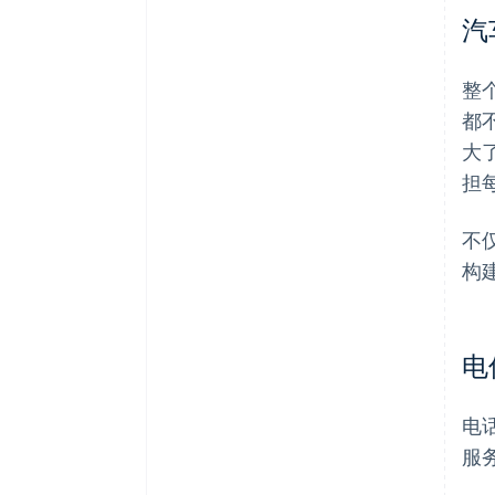
汽
整
都
大
担每
不
构
电
电
服