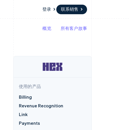
登录
联系销售
概览
所有客户故事
资源
生态系统
联系
场
更多
应用集成
合作伙伴
联系销售
Product roadmap
代码示例
Stripe App Marketplace
成为合作伙伴
了解未来规划
开发者博客
API 状态
Radar
欺诈防范
Atlas
初创企业注册
使用的产品
Climate
碳移除
Billing
Revenue Recognition
Link
Payments