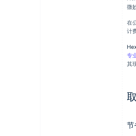
微
在
计
He
专
其现
节