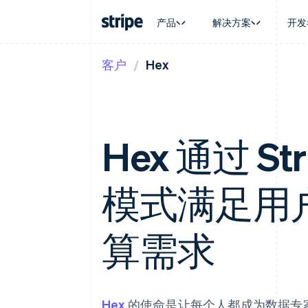
产品
解决方案
开发
客户
Hex
按企业阶段
文档
学习
按应用场
支持
支付
营收
大型企业
Stripe 文档
博客
智能体
获取支
Payments
Billing
初创企业
API 参考文档
客户案例
加密货
托管支
在线支付
经常性收入
库与 SDK
指南
电子商
专业服
Managed Payments
Metronome
Stripe Apps
嵌入式
Hex 通过 S
备案商家解决方案
按用量计费
财务自
Payment links
Subscriptions
全球化
无代码支付
订阅管理
应用内
Checkout
Invoicing
模式满足用
交易市
预构建支付界面
一次性或定期账单
资金管
Elements
Tax
平台
灵活的 UI 组件
销售税和增值税自动
SaaS
支付方式
算需求
Revenue Recogniti
支持 125 种以上
会计自动化
Terminal
Stripe Sigma
线下支付
自定义报告
Authorization Boost
Data Pipeline
支付成功率优化
数据同步
Hex
的使命是让每个人都成为数据专
Link