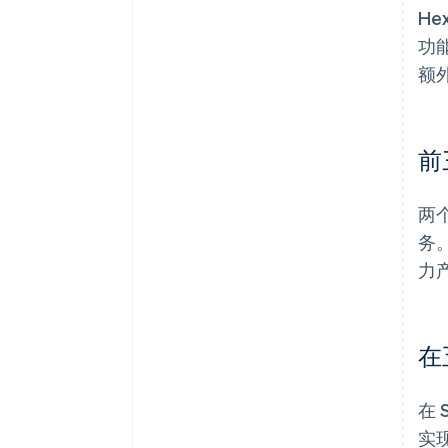
H
功
额
前
两
务
力
在
在 
实