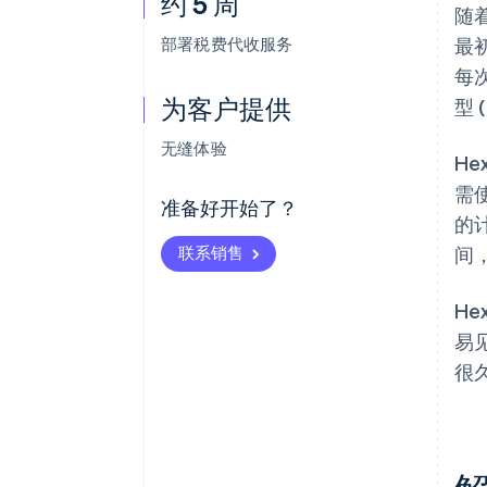
约 5 周
随
部署税费代收服务
最
每
为客户提供
型
无缝体验
H
需
准备好开始了？
的
联系销售
间
He
易
很