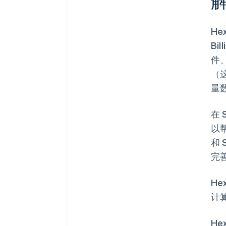
He
Bil
件
（
量
在
以
和
完
H
计
He