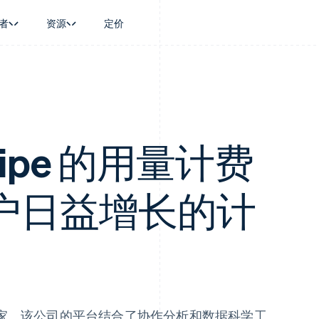
者
资源
定价
景
指南
按行业
公司
资金管理
平台和交易市
商务
持
接受线上付款
AI 企业
产品路线图
Global Payouts
Connect
币
持方案
实施预置结账流程
创作者经济
Sessions 年度大会
向第三方打款
平台支付
务
务
构建平台或交易市场
游戏
招聘
Crypto
金融
管理订阅
酒店、旅游与休闲
资讯中心
tripe 的用量计费
钱包、稳定币发行和发卡基础设
动化
提供按用量计费
保险
Stripe Press
施
企业
发行稳定币支持的支付卡
媒体与娱乐
支付
通过智能体配置和管理服务
非营利组织
户日益增长的计
场
专业服务
理
公共部门
零售
化
on
家。该公司的平台结合了协作分析和数据科学工