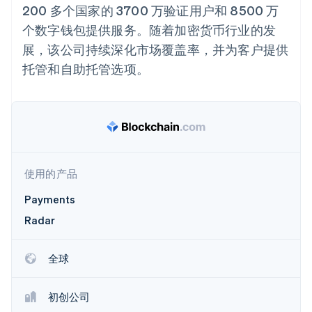
125+
Stripe Sigma
产品路线图
200 多个国家的 3700 万验证用户和 8500 万
SaaS
自定义报告
Terminal
Sessions 年度大会
个数字钱包提供服务。随着加密货币行业的发
线下支付
Data Pipeline
招聘
数据同步
Authorization
资源
新闻编辑室
展，该公司持续深化市场覆盖率，并为客户提供
Boost
Stripe Press
支付成功率优
托管和自助托管选项。
按行业
应用程序集成
化
代码示例
Link
AI 企业
开发者博客
加速结账
创作者经济
API 状态
联系
游戏
酒店、旅游与休闲
联系销售
保险
成为合作伙伴
媒体与娱乐
更多
非营利组织
使用的产品
Product roadmap
专业服务
了解未来规划
公共部门
Payments
零售
Radar
Radar
欺诈防范
Atlas
全球
初创企业注册
生态系统
Climate
合作伙伴
碳移除
初创公司
Stripe App Marketplace