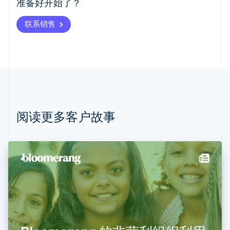
准备好开始了？
English
奥地利
联系销售
Deutsch
English
澳大利亚
English
巴西
Português
English
保加利亚
English
比利时
Nederlands
Français
Deutsch
English
阅读更多客户故事
波兰
English
丹麦
English
德国
Deutsch
English
法国
Français
English
芬兰
English
Svenska
荷兰