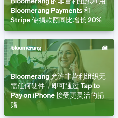
Bloomerang 的非营利组织利用
Nederlands
English
Bloomerang Payments 和
加拿大
English
Français
Stripe 使捐款额同比增长 20%
捷克
English
克罗地亚
English
Italiano
拉脱维亚
English
立陶宛
English
列支敦士登
Deutsch
English
卢森堡
Bloomerang 允许非营利组织无
Français
Deutsch
English
罗马尼亚
需任何硬件，即可通过 Tap to
English
Pay on iPhone 接受更灵活的捐
马尔他
English
赠
马来西亚
English
简体中文
美国