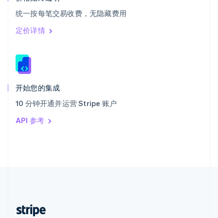
English
统一按每笔交易收费，无隐藏费用
西班牙
Español
English
定价详情
新加坡
English
简体中文
新西兰
English
匈牙利
English
开始您的集成
意大利
10 分钟开通并运营 Stripe 账户
Italiano
English
印度
API 参考
English
英国
English
直布罗陀
English
中国内地
简体中文
English
中国香港特别行政区
English
简体中文