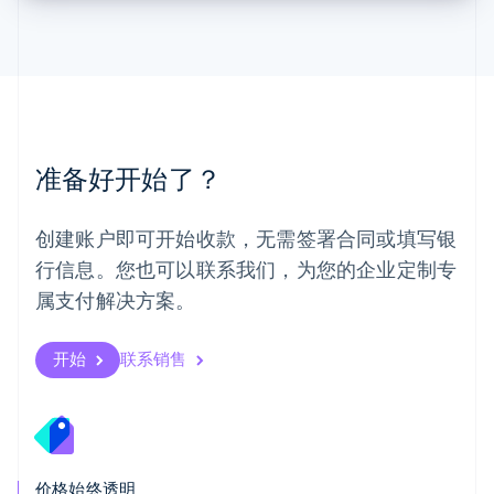
English
Español
简体中文
墨西哥
Español
English
挪威
English
葡萄牙
Português
English
准备好开始了？
日本
日本語
English
瑞典
创建账户即可开始收款，无需签署合同或填写银
Svenska
English
瑞士
行信息。您也可以联系我们，为您的企业定制专
Deutsch
Français
Italiano
English
属支付解决方案。
塞浦路斯
English
斯洛伐克
开始
联系销售
English
斯洛文尼亚
English
Italiano
泰国
ไทย
English
希腊
价格始终透明