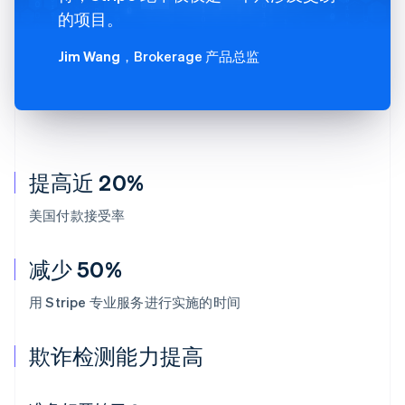
的项目。
Jim Wang
，Brokerage 产品总监
提高近 20%
美国付款接受率
减少 50%
用 Stripe 专业服务进行实施的时间
阿联酋
English
欺诈检测能力提高
爱尔兰
English
爱沙尼亚