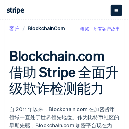
客户
BlockchainCom
概览
所有客户故事
按企业阶段
文档
学习
支付
营收
资金管
平台
理
易市
大型企业
Stripe 文档
博客
Payments
Billing
初创企业
API 参考文档
客户案例
Blockchain.com
在线支付
经常性收入
Global
Conn
库与 SDK
指南
Managed
Metronome
Payouts
Stripe Apps
Payments
按用量计费
平台
借助 Stripe 全面升
备案商家解决
Subscriptions
向第三
按应用场景
方案
方打款
支持
订阅管理
Payment links
Crypto
指南
智能体商务
级欺诈检测能力
Invoicing
钱包、
加密货币
获取支持
无代码支付
一次性或定期
稳定币
电子商务
接受线上付款
管理支持方案
Checkout
账单
发行和
嵌入式金融
实施预建结账流程
专业服务
预构建支付界
Tax
发卡基
财务自动化
构建平台或交易市场
面
销售税和增值
础设施
全球化企业
管理订阅
自 2011 年以来，Blockchain.com 在加密货币
Elements
税自动化
应用内支付
提供按用量计费
灵活的 UI 组件
Revenue
领域一直处于世界领先地位。作为比特币社区的
交易市场
发行稳定币支持的支付卡
支付方式
Recognition
公司
资金管理
使用代理预配和管理服务
早期先驱，Blockchain.com 加密平台现在为
Access to
会计自动化
平台