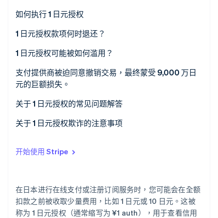
如何执行 1 日元授权
自动授权
1 日元授权款项何时退还？
Stripe Sessions 2026
了解 Stripe 如何为 AI 构建经济基础设施。
立即观看
手动授权
1 日元授权可能被如何滥用？
支付提供商被迫同意撤销交易，最终蒙受 9,000 万日
元的巨额损失。
遵守国际卡组织规则
关于 1 日元授权的常见问题解答
设置小额授权的限制
什么会导致授权被拒绝（授权错误）？
关于 1 日元授权欺诈的注意事项
强制要求安全码验证
为什么不退还 1 日元授权款项？
开始使用 Stripe
使用欺诈检测系统
我何时会知道授权流程已结束？
在日本进行在线支付或注册订阅服务时，您可能会在全额
扣款之前被收取少量费用，比如 1 日元或 10 日元。这被
称为 1 日元授权（通常缩写为 ¥1 auth），用于查看信用