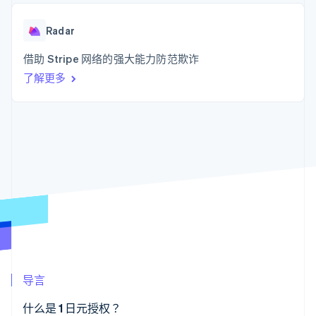
接入 125+ 种支
Stripe Sigma
产品路线图
SaaS
付方式
自定义报告
Sessions 年度大会
Authorization
Data Pipeline
Radar
招聘
Boost
数据同步
资讯中心
支付成功率优
资源
借助 Stripe 网络的强大能力防范欺诈
Stripe Press
化
按行业
了解更多
Link
应用集成
加速结账
AI 企业
代码示例
创作者经济
开发者博客
联系
游戏
API 状态
酒店、旅游与休闲
联系销售
保险
成为合作伙伴
更多
媒体与娱乐
Product roadmap
非营利组织
了解未来规划
专业服务
公共部门
Radar
零售
欺诈防范
Atlas
初创企业注册
生态系统
Climate
导言
碳移除
合作伙伴
Stripe App Marketplace
什么是 1 日元授权？