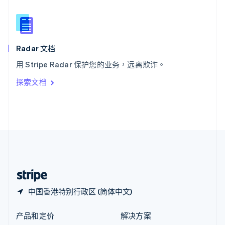
English
简体中文
新西兰
English
匈牙利
English
Radar 文档
意大利
用 Stripe Radar 保护您的业务，远离欺诈。
Italiano
English
印度
探索文档
English
英国
English
直布罗陀
English
中国内地
简体中文
English
中国香港特别行政区
English
简体中文
中国香港特别行政区 (简体中文)
产品和定价
解决方案