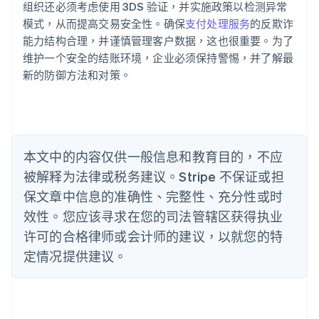
组织还必须考虑使用 3DS 验证，并实施政策以检测异常
English
巴西
模式，从而提高交易安全性。确保
支付处理服务
的反欺诈
Português
English
能力结构合理，并谨慎管理客户数据，这也很重要。为了
保加利亚
维护一个安全的结账环境，企业必须保持警惕，并了解最
English
新的防御方法和对策。
比利时
Nederlands
Français
Deutsch
English
波兰
English
丹麦
English
本文中的内容仅供一般信息和教育目的，不应
德国
被解释为法律或税务建议。Stripe 不保证或担
Deutsch
English
法国
保文章中信息的准确性、完整性、充分性或时
Français
English
效性。您应该寻求在您的司法管辖区获得执业
芬兰
许可的合格律师或会计师的建议，以就您的特
English
Svenska
定情况提供建议。
荷兰
Nederlands
English
加拿大
English
Français
捷克