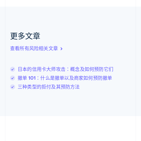
English
克罗地亚
English
Italiano
拉脱维亚
English
更多文章
立陶宛
English
列支敦士登
查看所有风险相关文章
Deutsch
English
卢森堡
Français
Deutsch
English
日本的信用卡大师攻击：概念及如何预防它们
罗马尼亚
撤单 101：什么是撤单以及商家如何预防撤单
English
马尔他
三种类型的拒付及其预防方法
English
马来西亚
English
简体中文
美国
English
Español
简体中文
墨西哥
Español
English
挪威