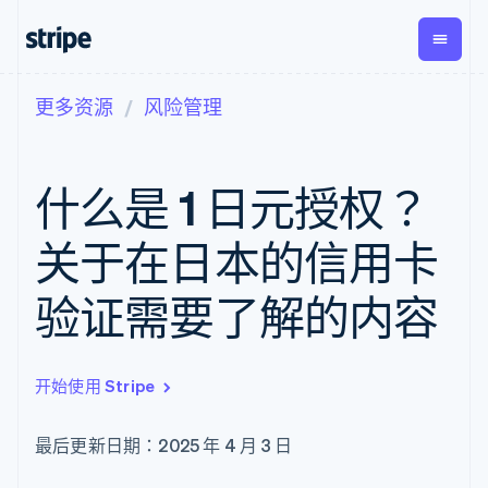
更多资源
风险管理
按企业阶段
文档
学习
支付
营收
资金管
平台
理
易市
大型企业
Stripe 文档
博客
Payments
Billing
初创企业
API 参考文档
客户案例
什么是 1 日元授权？
在线支付
经常性收入
Global
Conn
库与 SDK
指南
Managed
Metronome
Payouts
Stripe Apps
Payments
按用量计费
平台
关于在日本的信用卡
备案商家解决
Subscriptions
向第三
按应用场景
方案
方打款
支持
订阅管理
Payment links
Crypto
验证需要了解的内容
指南
智能体商务
Invoicing
钱包、
加密货币
获取支持
无代码支付
一次性或定期
稳定币
电子商务
接受线上付款
托管支持方案
Checkout
账单
发行和
嵌入式金融
实施预置结账流程
专业服务
预构建支付界
Tax
发卡基
开始使用 Stripe
财务自动化
构建平台或交易市场
面
销售税和增值
础设施
全球化企业
管理订阅
Elements
税自动化
应用内支付
提供按用量计费
灵活的 UI 组件
Revenue
最后更新日期：2025 年 4 月 3 日
交易市场
发行稳定币支持的支付卡
Payment
Recognition
公司
资金管理
通过智能体配置和管理服
methods
会计自动化
平台
务