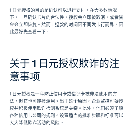
1 日元授权的目的是确认可以进行支付。在大多数情况
下，一旦确认卡片的合法性，授权会立即被取消，或者资
金会立即恢复。然而，退款的时间因不同发卡行而异，因
此最好先查看一下。
关于 1 日元授权欺诈的注
意事项
阿联酋
English
1 日元授权是一种防止信用卡或借记卡被非法使用的方
爱尔兰
法，但它也可能被滥用。出于这个原因，企业监控可疑授
English
爱沙尼亚
权并积极使用欺诈检测系统是关键。此外，他们必须了解
English
各种信用卡公司的规则。设置适当的批准步骤和标准可以
奥地利
大大降低欺诈活动的风险。
Deutsch
English
澳大利亚