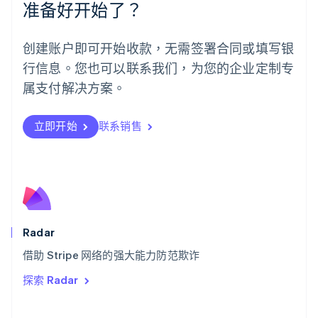
准备好开始了？
English
葡萄牙
Português
English
创建账户即可开始收款，无需签署合同或填写银
日本
行信息。您也可以联系我们，为您的企业定制专
日本語
English
瑞典
属支付解决方案。
Svenska
English
瑞士
Deutsch
Français
Italiano
English
立即开始
联系销售
塞浦路斯
English
斯洛伐克
English
斯洛文尼亚
English
Italiano
泰国
Radar
ไทย
English
希腊
借助 Stripe 网络的强大能力防范欺诈
English
探索 Radar
西班牙
Español
English
新加坡