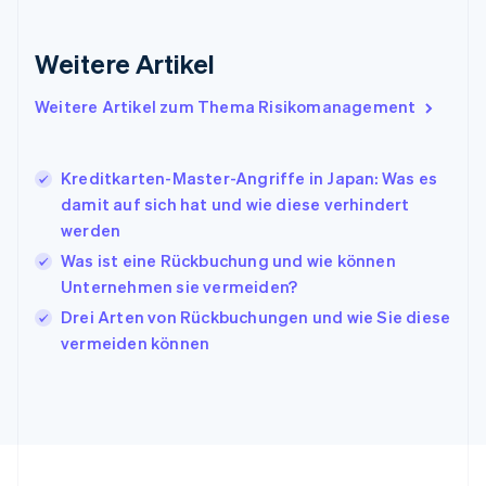
English
Irland
Weitere Artikel
English
Italien
Italiano
English
Weitere Artikel zum Thema Risikomanagement
Japan
日本語
English
Kanada
Kreditkarten-Master-Angriffe in Japan: Was es
English
Français
damit auf sich hat und wie diese verhindert
Kroatien
werden
English
Italiano
Lettland
Was ist eine Rückbuchung und wie können
English
Unternehmen sie vermeiden?
Liechtenstein
Drei Arten von Rückbuchungen und wie Sie diese
Deutsch
English
Litauen
vermeiden können
English
Luxemburg
Français
Deutsch
English
Malaysia
English
简体中文
Malta