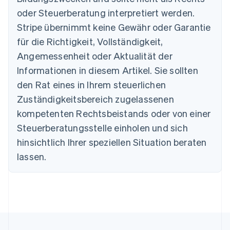
Nederlands
Français
Deutsch
English
oder Steuerberatung interpretiert werden.
Brasilien
Stripe übernimmt keine Gewähr oder Garantie
Português
English
Bulgarien
für die Richtigkeit, Vollständigkeit,
English
Angemessenheit oder Aktualität der
Dänemark
Informationen in diesem Artikel. Sie sollten
English
Deutschland
den Rat eines in Ihrem steuerlichen
Deutsch
English
Zuständigkeitsbereich zugelassenen
Estland
English
kompetenten Rechtsbeistands oder von einer
Festlandchina
Steuerberatungsstelle einholen und sich
简体中文
English
Finnland
hinsichtlich Ihrer speziellen Situation beraten
English
Svenska
lassen.
Frankreich
Français
English
Gibraltar
English
Griechenland
English
Indien