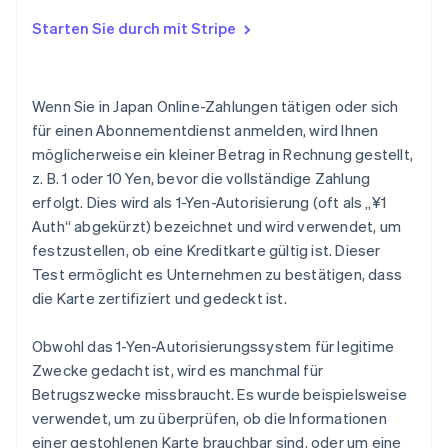
Fordern Sie den Sicherheitscode an
Warum wird die 1-Yen-Abbuchung nicht erstattet?
Starten Sie durch mit Stripe
Nutzen Sie ein Betrugserkennungssystem
Wann erfahre ich, dass der Autorisierungsvorgang
abgeschlossen ist?
Wenn Sie in Japan Online-Zahlungen tätigen oder sich
für einen Abonnementdienst anmelden, wird Ihnen
möglicherweise ein kleiner Betrag in Rechnung gestellt,
z. B. 1 oder 10 Yen, bevor die vollständige Zahlung
erfolgt. Dies wird als 1-Yen-Autorisierung (oft als „¥1
Auth“ abgekürzt) bezeichnet und wird verwendet, um
festzustellen, ob eine Kreditkarte gültig ist. Dieser
Test ermöglicht es Unternehmen zu bestätigen, dass
die Karte zertifiziert und gedeckt ist.
Obwohl das 1-Yen-Autorisierungssystem für legitime
Zwecke gedacht ist, wird es manchmal für
Betrugszwecke missbraucht. Es wurde beispielsweise
verwendet, um zu überprüfen, ob die Informationen
einer gestohlenen Karte brauchbar sind, oder um eine