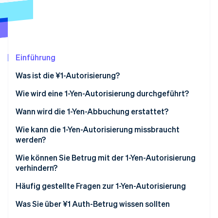
Betrugsprävention
Ecosystem
Atlas
Start-up-Gründung
Partner
Stripe App-Marktplatz
Climate
CO₂-Entnahme
Einführung
Was ist die ¥1-Autorisierung?
Wie wird eine 1-Yen-Autorisierung durchgeführt?
Stripe-Sessions 2026
Automatische Autorisierung
Wann wird die 1-Yen-Abbuchung erstattet?
Erfahren Sie, wie Stripe Lösungen für die Wirtschaft
Jetzt ansehen
Manuelle Autorisierung
Wie kann die 1-Yen-Autorisierung missbraucht
werden?
Wie können Sie Betrug mit der 1-Yen-Autorisierung
verhindern?
Einhaltung der Regeln für internationale Karten
Häufig gestellte Fragen zur 1-Yen-Autorisierung
Beschränken Sie die Anzahl von Autorisierungen mit
Was ist die Ursache für eine abgelehnte
Was Sie über ¥1 Auth-Betrug wissen sollten
kleinen Beträgen
Autorisierung (Autorisierungsfehler)?