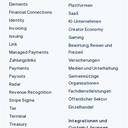
Elements
Plattformen
Financial Connections
SaaS
Identity
KI-Unternehmen
Invoicing
Creator Economy
Issuing
Gaming
Link
Bewirtung, Reisen und
Managed Payments
Freizeit
Zahlungslinks
Versicherungen
Payments
Medien und Unterhaltung
Payouts
Gemeinnützige
Organisationen
Radar
Fachdienstleistungen
Revenue Recognition
Öffentlicher Sektor
Stripe Sigma
Einzelhandel
Tax
Terminal
Integrationen und
Treasury
Custom-Lösungen