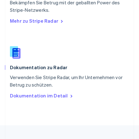
English
简体中文
Bekämpfen Sie Betrug mit der geballten Power des
Slowakei
Stripe-Netzwerks.
English
Mehr zu Stripe Radar
Slowenien
English
Italiano
Sonderverwaltungsregion Hongkong,
China
English
简体中文
Spanien
Español
English
Dokumentation zu Radar
Thailand
ไทย
English
Verwenden Sie Stripe Radar, um Ihr Unternehmen vor
Tschechische Republik
Betrug zu schützen.
English
Ungarn
Dokumentation im Detail
English
Vereinigte Arabische Emirate
English
Vereinigte Staaten
English
Español
简体中文
Vereinigtes Königreich
English