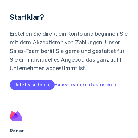
English
Mexiko
Startklar?
Español
English
Neuseeland
English
Erstellen Sie direkt ein Konto und beginnen Sie
Niederlande
mit dem Akzeptieren von Zahlungen. Unser
Nederlands
English
Norwegen
Sales-Team berät Sie gerne und gestaltet für
English
Sie ein individuelles Angebot, das ganz auf Ihr
Österreich
Deutsch
English
Unternehmen abgestimmt ist.
Polen
English
Portugal
Jetzt starten
Sales-Team kontaktieren
Português
English
Rumänien
English
Schweden
Svenska
English
Schweiz
Deutsch
Français
Italiano
English
Radar
Singapur