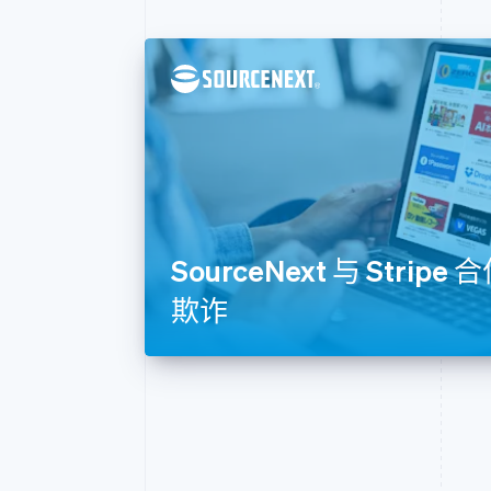
SourceNext 与 Stri
欺诈