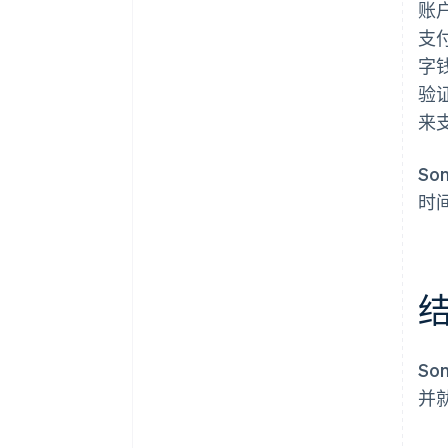
账
支
字钱
验
来支
S
时
So
并