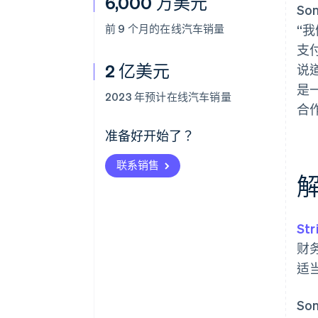
6,000 万美元
S
前 9 个月的在线汽车销量
“
支付
2 亿美元
说
是
2023 年预计在线汽车销量
合
准备好开始了？
联系销售
Str
财
适当
So