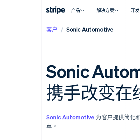
产品
解决方案
开发
客户
Sonic Automotive
按企业阶段
文档
学习
按应用场
支持
支付
营收
大型企业
Stripe 文档
博客
智能体
获取支
Payments
Billing
初创企业
API 参考文档
客户案例
加密货
托管支
在线支付
经常性收入
库与 SDK
指南
电子商
专业服
Managed Payments
Metronome
Stripe Apps
嵌入式
Sonic Autom
备案商家解决方案
按用量计费
财务自
Payment links
Subscriptions
全球化
无代码支付
订阅管理
应用内
Checkout
Invoicing
携手改变在
交易市
预构建支付界面
一次性或定期账单
资金管
Elements
Tax
平台
灵活的 UI 组件
销售税和增值税自动
SaaS
Payment methods
Revenue Recogniti
接入 125+ 种支付方式
会计自动化
Sonic Automotive
为客户提供简化
Authorization Boost
Stripe Sigma
支付成功率优化
自定义报告
革。
Link
Data Pipeline
加速结账
数据同步