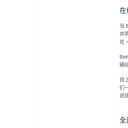
在
当 
并购
在
So
辆
自上
们
说
全