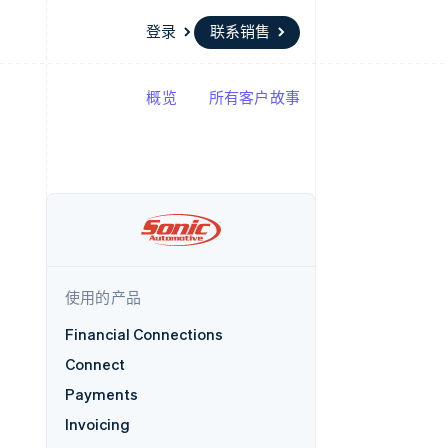
登录
联系销售
概览
所有客户故事
资源
生态系统
联系
场
更多
应用集成
合作伙伴
联系销售
Product roadmap
代码示例
Stripe App Marketplace
成为合作伙伴
了解未来规划
开发者博客
API 状态
Radar
欺诈防范
Atlas
初创企业注册
使用的产品
Climate
碳移除
Financial Connections
Connect
Payments
Invoicing