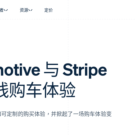
者
资源
定价
景
指南
按行业
公司
资金管理
平台和交易市
商务
持
接受线上付款
AI 企业
产品路线图
Global Payouts
Connect
币
持方案
实施预置结账流程
创作者经济
Sessions 年度大会
向第三方打款
平台支付
务
务
构建平台或交易市场
游戏
招聘
Crypto
金融
管理订阅
酒店、旅游与休闲
资讯中心
otive 与 Stripe
钱包、稳定币发行和发卡基础设
动化
提供按用量计费
保险
Stripe Press
施
企业
发行稳定币支持的支付卡
媒体与娱乐
支付
通过智能体配置和管理服务
非营利组织
线购车体验
场
专业服务
理
公共部门
零售
化
on
和可定制的购买体验，并掀起了一场购车体验变