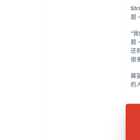
St
题
“
题，
还
很
展望
的