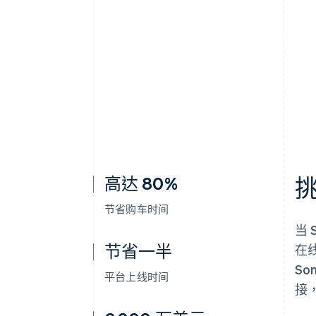
高达 80%
节省购车时间
当 
节省一半
在
S
平台上线时间
接