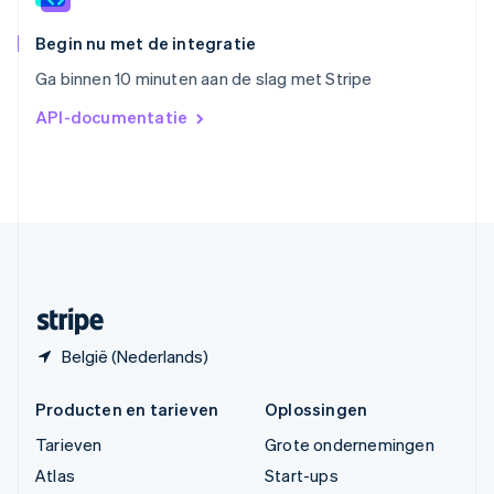
Tsjechië
English
Begin nu met de integratie
Vasteland van China
Ga binnen 10 minuten aan de slag met Stripe
简体中文
English
Verenigd Koninkrijk
API-documentatie
English
Verenigde Arabische Emiraten
English
Verenigde Staten
English
Español
简体中文
Zweden
Svenska
English
Zwitserland
Deutsch
Français
Italiano
English
België (Nederlands)
Producten en tarieven
Oplossingen
Tarieven
Grote ondernemingen
Atlas
Start-ups