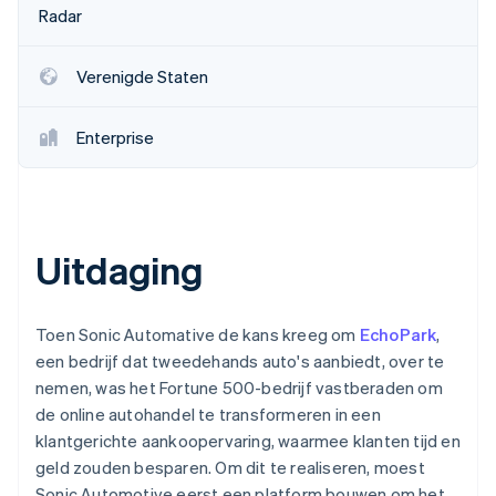
Radar
Oprichting van een start-up
Climate
Ecosysteem
CO₂-verwijdering
Verenigde Staten
Partners
Identity
Stripe App Marketplace
Online identiteitsverificatie
Enterprise
Uitdaging
Stripe Sessions 2026
Ontdek hoe Stripe de economische infrastructuu
Nu bekijken
Toen Sonic Automative de kans kreeg om
EchoPark
,
een bedrijf dat tweedehands auto's aanbiedt, over te
nemen, was het Fortune 500-bedrijf vastberaden om
de online autohandel te transformeren in een
klantgerichte aankoopervaring, waarmee klanten tijd en
geld zouden besparen. Om dit te realiseren, moest
Sonic Automotive eerst een platform bouwen om het