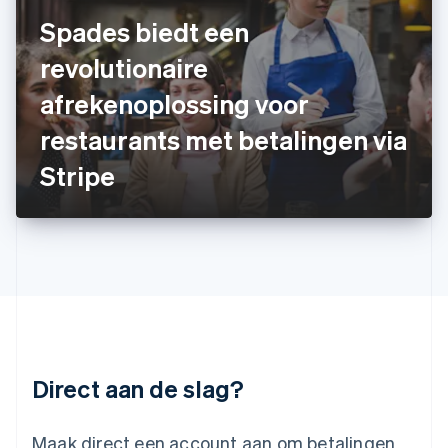
Italië
Spades biedt een
Italiano
English
Japan
revolutionaire
日本語
English
Kroatië
afrekenoplossing voor
English
Italiano
restaurants met betalingen via
Letland
English
Stripe
Liechtenstein
Deutsch
English
Litouwen
English
Luxemburg
Français
Deutsch
English
Maleisië
English
简体中文
Malta
English
Direct aan de slag?
Mexico
Español
English
Nederland
Maak direct een account aan om betalingen
Nederlands
English