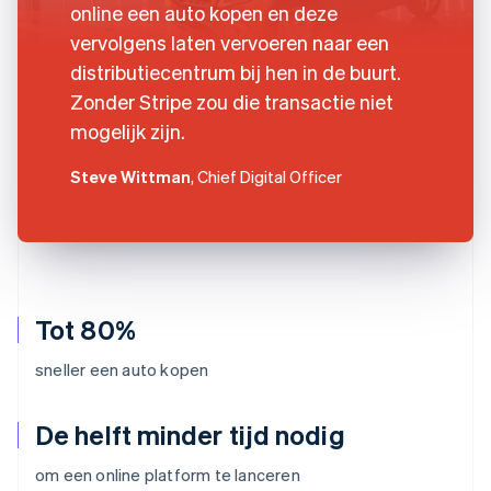
online een auto kopen en deze
vervolgens laten vervoeren naar een
distributiecentrum bij hen in de buurt.
Zonder Stripe zou die transactie niet
mogelijk zijn.
Steve Wittman
, Chief Digital Officer
Tot 80%
sneller een auto kopen
De helft minder tijd nodig
om een online platform te lanceren