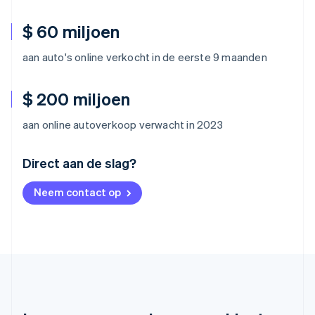
$ 60 miljoen
aan auto's online verkocht in de eerste 9 maanden
$ 200 miljoen
aan online autoverkoop verwacht in 2023
Australië
Direct aan de slag?
English
België
Neem contact op
Nederlands
Français
Deutsch
English
Brazilië
Português
English
Bulgarije
English
Canada
English
Français
Cyprus
English