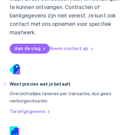
Nieuw-Zeeland
te kunnen ontvangen. Contracten of
English
bankgegevens zijn niet vereist. Je kunt ook
Noorwegen
contact met ons opnemen voor specifiek
English
Oostenrijk
maatwerk.
Deutsch
English
Polen
English
Aan de slag
Neem contact op
Portugal
Português
English
Roemenië
English
Singapore
English
简体中文
Weet precies wat je betaalt
Slovenië
Overzichtelijke tarieven per transactie, dus geen
English
Italiano
verborgen kosten
Slowakije
English
Tariefgegevens
Spanje
Español
English
Thailand
ไทย
English