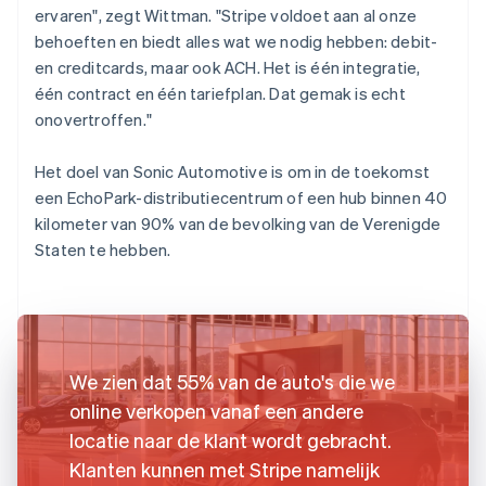
ervaren", zegt Wittman. "Stripe voldoet aan al onze
behoeften en biedt alles wat we nodig hebben: debit-
en creditcards, maar ook ACH. Het is één integratie,
één contract en één tariefplan. Dat gemak is echt
onovertroffen."
Het doel van Sonic Automotive is om in de toekomst
een EchoPark-distributiecentrum of een hub binnen 40
kilometer van 90% van de bevolking van de Verenigde
Staten te hebben.
We zien dat 55% van de auto's die we
online verkopen vanaf een andere
locatie naar de klant wordt gebracht.
Klanten kunnen met Stripe namelijk