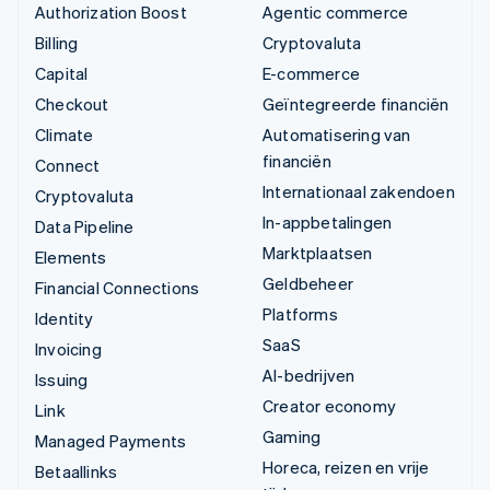
Authorization Boost
Agentic commerce
Billing
Cryptovaluta
Capital
E-commerce
Checkout
Geïntegreerde financiën
Climate
Automatisering van
financiën
Connect
Internationaal zakendoen
Cryptovaluta
In-appbetalingen
Data Pipeline
Marktplaatsen
Elements
Geldbeheer
Financial Connections
Platforms
Identity
SaaS
Invoicing
AI-bedrijven
Issuing
Creator economy
Link
Gaming
Managed Payments
Horeca, reizen en vrije
Betaallinks