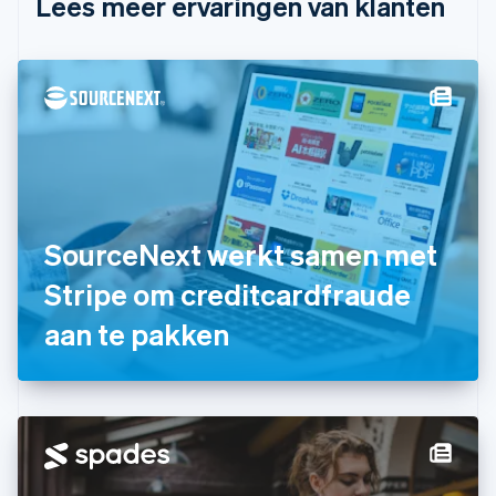
Lees meer ervaringen van klanten
Denemarken
English
Duitsland
Deutsch
English
Estland
English
Finland
English
Svenska
Frankrijk
Français
English
Gibraltar
SourceNext werkt samen met
English
Stripe om creditcardfraude
Griekenland
English
aan te pakken
Hongarije
English
Hongkong SAR, China
English
简体中文
Ierland
English
India
English