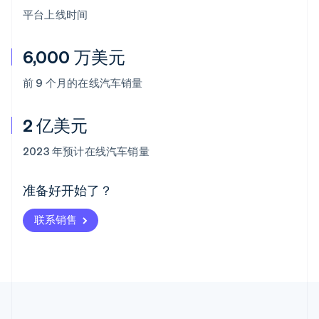
平台上线时间
6,000 万美元
前 9 个月的在线汽车销量
2 亿美元
阿联酋
English
2023 年预计在线汽车销量
爱尔兰
English
爱沙尼亚
准备好开始了？
English
奥地利
联系销售
Deutsch
English
澳大利亚
English
巴西
Português
English
保加利亚
English