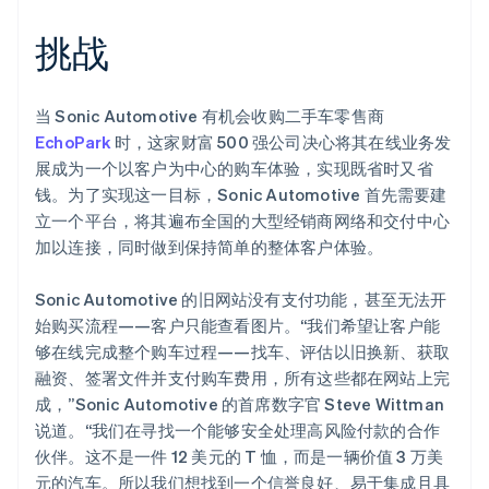
Climate
挑战
碳移除
Identity
在线身份验证
当 Sonic Automotive 有机会收购二手车零售商
EchoPark
时，这家财富 500 强公司决心将其在线业务发
展成为一个以客户为中心的购车体验，实现既省时又省
钱。为了实现这一目标，Sonic Automotive 首先需要建
立一个平台，将其遍布全国的大型经销商网络和交付中心
Stripe Sessions 2026
加以连接，同时做到保持简单的整体客户体验。
了解 Stripe 如何为 AI 构建经济基础设施。
立即观看
Sonic Automotive 的旧网站没有支付功能，甚至无法开
始购买流程——客户只能查看图片。“我们希望让客户能
够在线完成整个购车过程——找车、评估以旧换新、获取
融资、签署文件并支付购车费用，所有这些都在网站上完
成，”Sonic Automotive 的首席数字官 Steve Wittman
说道。“我们在寻找一个能够安全处理高风险付款的合作
伙伴。这不是一件 12 美元的 T 恤，而是一辆价值 3 万美
元的汽车。所以我们想找到一个信誉良好、易于集成且具