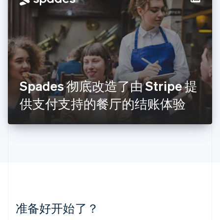
立陶宛
English
列支敦士登
Deutsch
English
卢森堡
Français
Deutsch
English
罗马尼亚
English
Spades 彻底改造了由 Stripe 提
马尔他
English
供支付支持的餐厅的结账体验
马来西亚
English
简体中文
美国
English
Español
简体中文
墨西哥
Español
English
挪威
English
葡萄牙
Português
English
准备好开始了？
日本
日本語
English