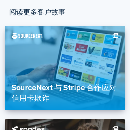
比利时
Nederlands
Français
Deutsch
English
阅读更多客户故事
波兰
English
丹麦
English
德国
Deutsch
English
法国
Français
English
芬兰
English
Svenska
荷兰
Nederlands
English
SourceNext 与 Stripe 合作应对
加拿大
English
Français
信用卡欺诈
捷克
English
克罗地亚
English
Italiano
拉脱维亚
English