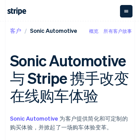
客户
Sonic Automotive
概览
所有客户故事
按企业阶段
文档
学习
支付
营收
资金管理
平台
易市
大型企业
Stripe 文档
博客
Payments
Billing
Treasury
初创企业
API 参考文档
客户案例
Sonic Automotive
在线支付
经常性收入
Con
库与 SDK
指南
企业财务
Managed
Metronome
Stripe Apps
Payments
按用量计费
Global
平台
与 Stripe 携手改变
备案商家解决
Payouts
Subscriptions
Capi
按应用场景
方案
平
支持
向第三方
订阅管理
Payment links
客户
指南
智能体商务
在线购车体验
打款
Invoicing
Trea
加密货币
获取支持
无代码支付
一次性或定期
Capital
平
电子商务
接受线上付款
托管支持方案
企业融资
Checkout
账单
嵌入
嵌入式金融
实施预置结账流程
专业服务
预构建支付界
Crypto
Tax
融服
财务自动化
构建平台或交易市场
钱包、稳
面
销售税和增值
Iss
全球化企业
管理订阅
Sonic Automotive
为客户提供简化和可定制的
定币发行
Elements
税自动化
实体
应用内支付
提供按用量计费
灵活的 UI 组件
和发卡基
Crypto
Revenue
虚拟
购买体验，并掀起了一场购车体验变革。
交易市场
发行稳定币支持的支付卡
Onramp
支付方式
Recognition
础设施
公司
资金管理
通过智能体配置和管理服
可嵌入的
支持 125 种以
会计自动化
平台
务