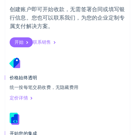
瑞典
创建账户即可开始收款，无需签署合同或填写银
Svenska
English
瑞士
行信息。您也可以联系我们，为您的企业定制专
Deutsch
Français
Italiano
English
属支付解决方案。
塞浦路斯
English
斯洛伐克
开始
联系销售
English
斯洛文尼亚
English
Italiano
泰国
ไทย
English
希腊
价格始终透明
English
统一按每笔交易收费，无隐藏费用
西班牙
Español
English
定价详情
新加坡
English
简体中文
新西兰
English
匈牙利
English
开始您的集成