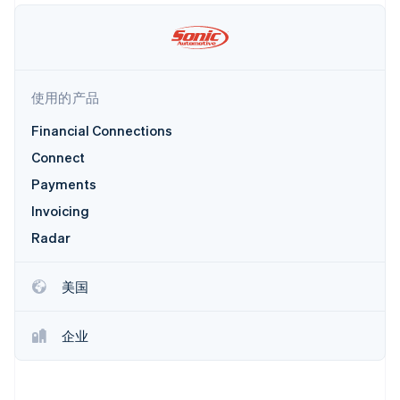
加密货币
上
Stripe Sigma
产品路线图
SaaS
自定义报告
购买
Terminal
Sessions 年度大会
线下支付
Data Pipeline
招聘
数据同步
Authorization
资讯中心
Boost
资源
Stripe Press
支付成功率优
按行业
使用的产品
化
应用集成
Link
AI 企业
代码示例
Financial Connections
加速结账
创作者经济
开发者博客
联系
Financial
游戏
API 状态
Connect
Connections
酒店、旅游与休闲
联系销售
Payments
关联金融账户
保险
成为合作伙伴
数据
媒体与娱乐
Invoicing
非营利组织
专业服务
Radar
公共部门
零售
更多
美国
Product roadmap
了解未来规划
生态系统
企业
Radar
欺诈防范
合作伙伴
Atlas
Stripe App Marketplace
初创企业注册