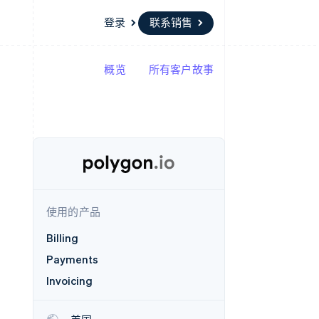
登录
联系销售
概览
所有客户故事
资源
生态系统
联系
场
更多
应用集成
合作伙伴
联系销售
Product roadmap
代码示例
Stripe App Marketplace
成为合作伙伴
了解未来规划
开发者博客
API 状态
Radar
欺诈防范
Atlas
初创企业注册
使用的产品
Climate
碳移除
Billing
Payments
Invoicing