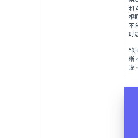
和 
根
不向
时
“你
晰
说