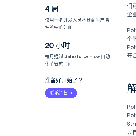
们
4 周
企
仅用一名开发人员构建到生产条
件所需的时间
Po
个
20 小时
Po
开
每月通过 Salesforce Flow 自动
化节省的时间
准备好开始了？
联系销售
Po
Po
St
以自