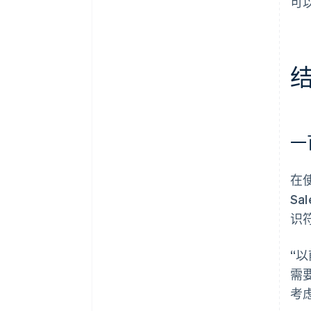
可以
一
在使
S
识
“
需
考