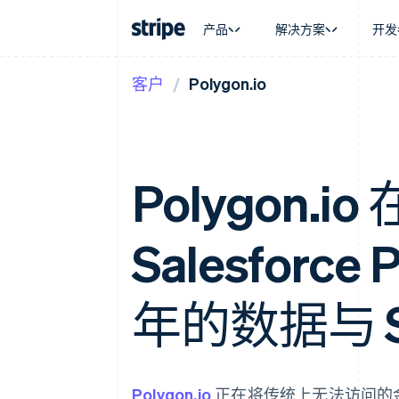
产品
解决方案
开发
客户
Polygon.io
按企业阶段
文档
学习
按应用场
支持
支付
营收
大型企业
Stripe 文档
博客
智能体
获取支
Payments
Billing
初创企业
API 参考文档
客户案例
加密货
托管支
在线支付
经常性收入
库与 SDK
指南
电子商
专业服
Managed Payments
Metronome
Stripe Apps
嵌入式
Polygon.
备案商家解决方案
按用量计费
财务自
Payment links
Subscriptions
全球化
无代码支付
订阅管理
应用内
Checkout
Invoicing
Salesforce
交易市
预构建支付界面
一次性或定期账单
资金管
Elements
Tax
平台
灵活的 UI 组件
销售税和增值税自动
SaaS
支付方式
年的数据与 St
Revenue Recogniti
支持 125 种以上
会计自动化
Authorization Boost
Stripe Sigma
支付成功率优化
自定义报告
Link
Data Pipeline
加速结账
数据同步
Polygon.io
正在将传统上无法访问的