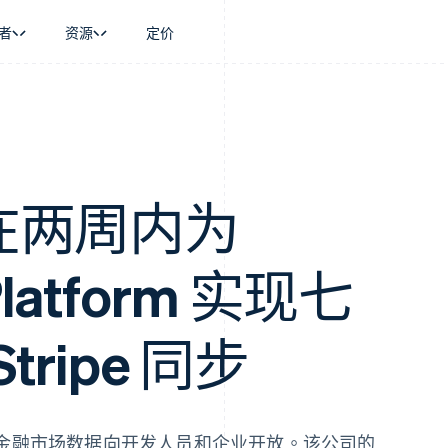
者
资源
定价
景
指南
按行业
公司
资金管理
平台和交易市
商务
持
接受线上付款
AI 企业
产品路线图
Global Payouts
Connect
币
持方案
实施预置结账流程
创作者经济
Sessions 年度大会
向第三方打款
平台支付
务
务
构建平台或交易市场
游戏
招聘
Crypto
金融
管理订阅
酒店、旅游与休闲
资讯中心
io 在两周内为
钱包、稳定币发行和发卡基础设
动化
提供按用量计费
保险
Stripe Press
施
企业
发行稳定币支持的支付卡
媒体与娱乐
支付
通过智能体配置和管理服务
非营利组织
 Platform 实现七
场
专业服务
理
公共部门
零售
化
ripe 同步
on
金融市场数据向开发人员和企业开放。该公司的