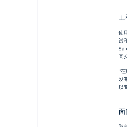
工
使用
试和
Sa
同交
“
没
以
面
随着