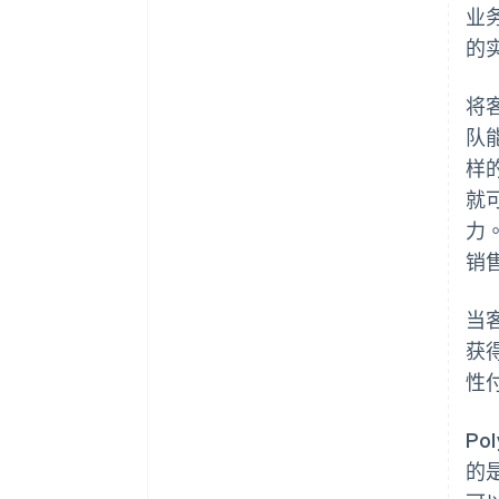
业
的
将
队
样的
就
力。
销
当客
获得
性
Po
的