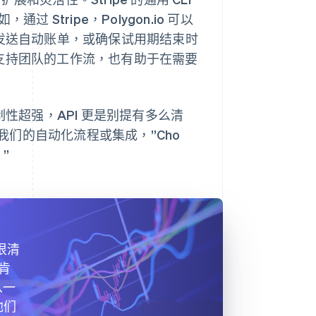
Stripe，Polygon.io 可以
，发送自动账单，或确保试用期结束时
io 的支持团队的工作流，也有助于在需要
定制性超强，API 更是别提有多么清
们的自动化流程或集成，”Cho
”
档很清
步肯
从一
他们