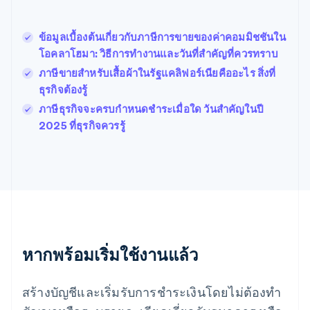
เบลเยียม
Nederlands
Français
Deutsch
English
โปรตุเกส
ข้อมูลเบื้องต้นเกี่ยวกับภาษีการขายของค่าคอมมิชชันใน
Português
English
โอคลาโฮมา: วิธีการทํางานและวันที่สําคัญที่ควรทราบ
โปแลนด์
ภาษีขายสำหรับเสื้อผ้าในรัฐแคลิฟอร์เนียคืออะไร สิ่งที่
English
ฝรั่งเศส
ธุรกิจต้องรู้
Français
English
ภาษีธุรกิจจะครบกําหนดชําระเมื่อใด วันสำคัญในปี
ฟินแลนด์
2025 ที่ธุรกิจควรรู้
English
Svenska
มอลตา
English
มาเลเซีย
English
简体中文
เม็กซิโก
Español
English
ยิบรอลตาร์
English
หากพร้อมเริ่มใช้งานแล้ว
เยอรมนี
Deutsch
English
โรมาเนีย
สร้างบัญชีและเริ่มรับการชำระเงินโดยไม่ต้องทำ
English