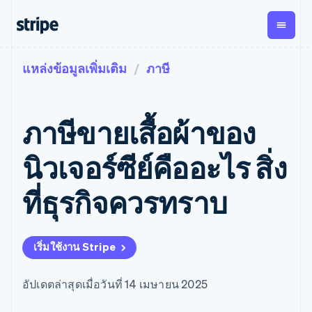
แหล่งข้อมูลเพิ่มเติม
ภาษี
ตามขั้น
เอกสารประกอบ
เรียนรู้
การชำระเงิน
รายรับ
การ
แพลตฟอ
จัดการ
และ
องค์กร
Stripe Docs
บล็อก
เงิน
มาร์เก็ต
Payments
Billing
ธุรกิจสตาร์ทอัพ
ข้อมูลอ้างอิงเกี่ยวกับ API
เรื่องราวจากลูกค้า
ภาษีขายเสื้อผ้าของ
การชำระเงิน
รายรับตาม
เพลส
ไลบรารีและ SDK
คู่มือ
ออนไลน์
แบบแผนล่วง
Stripe Apps
Global
Payment links
หน้า
Metronome
Payouts
Conne
นิวเจอร์ซีย์คืออะไร สิ่ง
การชำร
ตามกรณีใช้งาน
การชำระเงิน
การเรียกเก็บ
เบิกจ่าย
เงินสำห
การสนับสนุน
แบบไม่ต้อง
เงินตามการ
ให้กับ
ที่ธุรกิจควรทราบ
แพลตฟอ
คู่มือ
การค้าแบบใช้เอเจนต์
เขียนโค้ด
Checkout
ใช้งาน
การชำระเงิน
บุคคลที่
อีคอมเมิร์ซ
รับการสนับสนุน
UI การชำระ
ตามรอบบิล
สาม
บริการทางการเงินที่ผสาน
รับการชำระเงินออนไลน์
แพ็กเกจการสนับสนุนที่ได้
การจัดการ
เงินสำเร็จรูป
รวมในตัว
ติดตั้งใช้งานการชำระเงิน
รับการจัดการ
การชำระเงิน
Elements
เริ่มใช้งาน Stripe
การทำงานอัตโนมัติด้าน
สำเร็จรูป
บริการเฉพาะทาง
องค์ประกอบ UI
ตามรอบบิล
Invoicing
การเงิน
สร้างแพลตฟอร์มหรือ
ครั้งเดียวหรือ
ที่ยืดหยุ่น
ธุรกิจทั่วโลก
มาร์เก็ตเพลส
ตามแบบแผน
วิธีการชำระ
อัปเดตล่าสุดเมื่อวันที่ 14 เมษายน 2025
การชำระเงินในแอป
จัดการการชำระเงินตาม
เงิน
ล่วงหน้า
Tax
มาร์เก็ตเพลส
รอบบิล
เข้าถึงได้
คิดภาษีการ
บริษัท
การจัดการเงิน
เสนอการเรียกเก็บเงินตาม