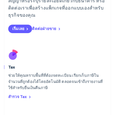
สัญญาหรือระบุรายละเอียดเกี่ยวกับธนาคาร หรือ
ลักเซมเบิร์ก
ติดต่อเราเพื่อสร้างแพ็กเกจที่ออกแบบเองสำหรับ
Français
Deutsch
English
ลัตเวีย
ธุรกิจของคุณ
English
ลิกเตนสไตน์
Deutsch
English
เริ่มเลย
ติดต่อฝ่ายขาย
ลิทัวเนีย
English
สเปน
Español
English
สโลวาเกีย
English
สโลวีเนีย
Tax
English
Italiano
สวิตเซอร์แลนด์
ช่วยให้คุณทราบพื้นที่ที่ต้องจดทะเบียน เรียกเก็บภาษีใน
Deutsch
Français
Italiano
English
จำนวนที่ถูกต้องได้โดยอัตโนมัติ ตลอดจนเข้าถึงรายงานที่
สวีเดน
ใช้สำหรับยื่นเงินคืนภาษี
Svenska
English
สหรัฐอเมริกา
สำรวจ Tax
English
Español
简体中文
สหรัฐอาหรับเอมิเรตส์
English