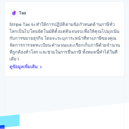
มากกว่า 125
ขายและ VAT
แพลตฟอร์ม
การใช้งาน
รายการ
Authorization
อัตโนมัติ
Revenue
แผนงานผลิตภัณฑ์
SaaS
ออกบัตรที่มีสเตเบิลคอยน์
Boost
Recognition
Tax
การประชุมประจำปีแบบ
รองรับอยู่
ยกระดับการ
เซสชัน
จัดเตรียมและจัดการ
ระบบ
ยอมรับการ
Stripe Tax จะทำให้การปฏิบัติตามข้อกำหนดด้านภาษีทั่ว
ตำแหน่งงาน
บริการด้วยเอเจนต์
อัตโนมัติ
ชำระเงิน
Link
ห้องข่าว
โลกเป็นไปโดยอัตโนมัติตั้งแต่ต้นจนจบเพื่อให้คุณไปมุ่งเน้น
ตามอุตสาหกรรม
การชำระเงินที่
สำหรับการ
Stripe
Stripe Press
กับการขยายธุรกิจ โดยจะระบุภาระหน้าที่ทางภาษีของคุณ
Sigma
รวดเร็วขึ้น
ทำบัญชี
รายงานที่
จัดการการจดทะเบียน คำนวณและเรียกเก็บภาษีด้วยจำนวน
บริษัท AI
แหล่งข้อมูล
ออกแบบเอง
แวดวงครีเอเตอร์
ที่ถูกต้องทั่วโลก และช่วยในการยื่นภาษี ทั้งหมดนี้ทำได้ในที่
Data
เกม
การติดต่อ
เดียว
Pipeline
การบริการ การเดินทาง
การเชื่อมต่อการทำงาน
การซิงค์
และสันทนาการ
แอป
ดูข้อมูลเพิ่มเติม
ติดต่อฝ่ายขาย
ข้อมูล
ประกันภัย
ตัวอย่างโค้ด
สมัครเป็นพาร์ทเนอร์
สื่อและความบันเทิง
บล็อกของนักพัฒนา
องค์กรไม่แสวงผลกำไร
สถานะ API
บริการเฉพาะทาง
ภาครัฐ
เพิ่มเติม
ธุรกิจค้าปลีก
Product roadmap
ดูสิ่งที่กำลังจะมาถึง
Radar
ระบบนิเวศ
การป้องกันการฉ้อโกง
Atlas