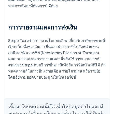
ทางการจัดส่งที่ต้องการได้ด้วย
การรายงานและการส่งเงิน
Stripe Tax สร้างรายงานโดยละเอียดเกี่ยวกับภาษีการขายที่
เรียกเก็บ ซึ่งช่วยในการยื่นและนําส่งภาษีไปยังหน่วยงาน
ภาษีของนิวเจอร์ซีย์ (New Jersey Division of Taxation)
คุณสามารถส่งออกรายงานเหล่านี้หรือใช้การผสานการทํา
งานของ Stripe กับบริการยื่นภาษีเพื่อยื่นภาษีอัตโนมัติได้ กํา
หนดความถี่ในการยื่น (รายเดือน รายไตรมาส หรือรายปี)
โดยอิงตามยอดขายของคุณในนิวเจอร์ซีย์
กรีซ
English
เขตบริหารพิเศษฮ่องกง ประเทศจีน
English
简体中文
แคนาดา
เนื้อหาในบทความนี้มีไว้เพื่อให้ข้อมูลทั่วไปและมี
English
Français
จุดประสงค์เพื่อการศึกษาเท่านั้น ไม่ควรใช้เป็นคํา