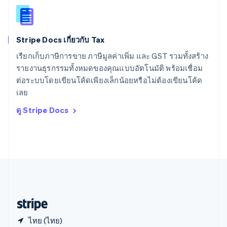
สหราชอาณาจักร
English
สาธารณรัฐเช็ก
English
Stripe Docs เกี่ยวกับ Tax
สิงคโปร์
English
简体中文
เรียกเก็บภาษีการขาย ภาษีมูลค่าเพิ่ม และ GST รวมทั้งสร้าง
ออสเตรเลีย
รายงานธุรกรรมทั้งหมดของคุณแบบอัตโนมัติ พร้อมเชื่อม
English
ต่อระบบโดยเขียนโค้ดเพียงเล็กน้อยหรือไม่ต้องเขียนโค้ด
ออสเตรีย
เลย
Deutsch
English
อิตาลี
ดู Stripe Docs
Italiano
English
อินเดีย
English
เอสโตเนีย
English
ไอร์แลนด์
English
ฮังการี
English
ไทย (ไทย)