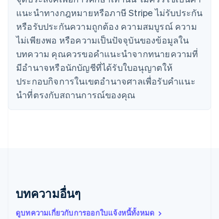
โครเอเชีย
แนะนําทางกฎหมายหรือภาษี Stripe ไม่รับประกัน
English
Italiano
จีนแผ่นดินใหญ่
หรือรับประกันความถูกต้อง ความสมบูรณ์ ความ
简体中文
English
ไม่เพียงพอ หรือความเป็นปัจจุบันของข้อมูลใน
ไซปรัส
บทความ คุณควรขอคําแนะนําจากทนายความที่
English
ญี่ปุ่น
มีอํานาจหรือนักบัญชีที่ได้รับใบอนุญาตให้
日本語
English
ประกอบกิจการในเขตอํานาจศาลเพื่อรับคําแนะ
เดนมาร์ก
English
นําที่ตรงกับสถานการณ์ของคุณ
ไทย
ไทย
English
นอร์เวย์
English
นิวซีแลนด์
English
เนเธอร์แลนด์
Nederlands
English
บราซิล
บทความอื่นๆ
Português
English
บัลแกเรีย
ดูบทความเกี่ยวกับการออกใบแจ้งหนี้ทั้งหมด
English