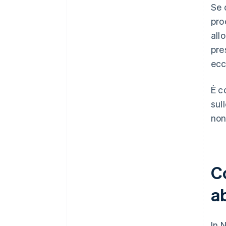
Se 
pro
all
pre
ecc
È c
sul
non
Co
a
In 