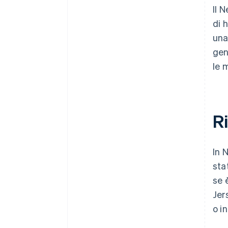
Il 
di 
una
gen
le 
Ri
In 
sta
se 
Jer
o i