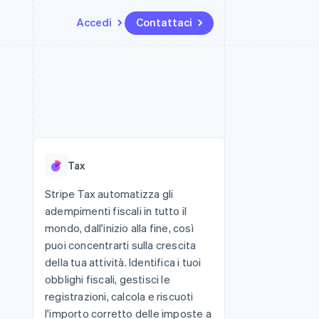
Accedi
Contattaci
Risorse
Ecosistema
Recapiti
me e marketplace
Altro
Integrazioni app
Partner
Contattaci
Product roadmap
ns
Esempi di codice
Stripe App Marketplace
Diventa nostro partner
Scopri cosa ti aspetta
 piattaforme
Blog per sviluppatori
 platforms
ibero
Stato dell'API
Radar
ari integrati
Prevenzione delle frodi
Tax
 fisiche
Atlas
Costituzione di start-up
Stripe Tax automatizza gli
adempimenti fiscali in tutto il
Climate
Rimozione del carbonio
mondo, dall'inizio alla fine, così
puoi concentrarti sulla crescita
Identity
Verifica online dell'identità
della tua attività. Identifica i tuoi
obblighi fiscali, gestisci le
registrazioni, calcola e riscuoti
l'importo corretto delle imposte a