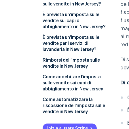
sulle vendite in New Jersey?
del
fis
È prevista un’imposta sulle
flu
vendite sui capi di
abbigliamento in New Jersey?
mag
ali
È prevista un’imposta sulle
vendite per i servizi di
red
lavanderia in New Jersey?
Di 
Rimborsi dell’imposta sulle
vendite in New Jersey
dov
Come addebitare l’imposta
Di 
sulle vendite sui capi di
abbigliamento in New Jersey
Accessori
Come automatizzare la
riscossione dell’imposta sulle
Equipaggiamento protettivo
vendite in New Jersey
(non correlato al lavoro)
Registrazione ai fini
Articoli sportivi
dell’imposta sulle vendite
Inizia a usare Stripe