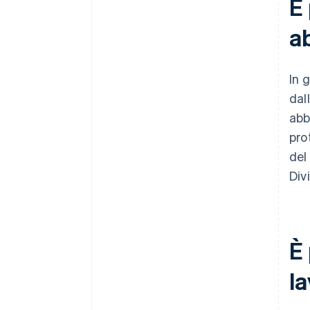
È 
a
In 
dall
abb
pro
del
Div
È 
l