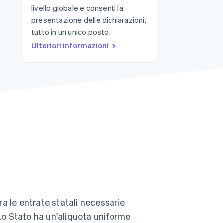
livello globale e consenti la
presentazione delle dichiarazioni,
tutto in un unico posto.
Stripe Sessions 2026
Scopri come Stripe sta
Ulteriori informazioni
costruendo
l'infrastruttura
economica per l'IA.
Guarda ora
a le entrate statali necessarie
 Lo Stato ha un'aliquota uniforme