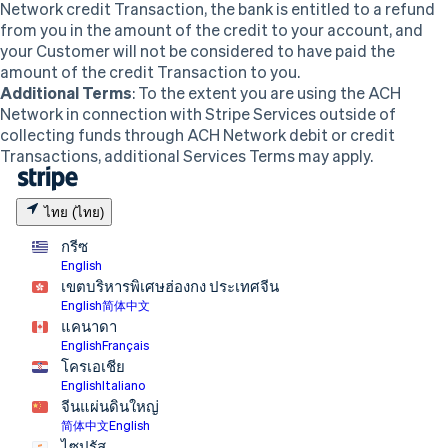
Network credit Transaction, the bank is entitled to a refund
from you in the amount of the credit to your
account, and
your
Customer
will not be considered to have paid the
amount of the credit Transaction to you.
Additional Terms
: To the extent you are using the ACH
Network in connection with Stripe Services outside of
collecting funds through ACH Network debit or credit
Transactions, additional Services Terms may apply.
ไทย (ไทย)
กรีซ
English
เขตบริหารพิเศษฮ่องกง ประเทศจีน
English
简体中文
แคนาดา
English
Français
โครเอเชีย
English
Italiano
จีนแผ่นดินใหญ่
简体中文
English
ไซปรัส