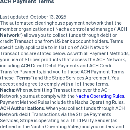
ACH Payment Terms
Last updated: October 13, 2025
The automated clearinghouse payment network that the
member organizations of Nacha control and manage (“
ACH
Network
”) allows you to collect funds through debit or
credit Transactions from US bank account holders. Terms
specifically applicable to initiation of ACH Network
Transactions are stated below. As with all Payment Methods,
your use of Stripe’s products that access the ACH Network,
including ACH Direct Debit Payments and ACH Credit
Transfer Payments, bind you to these ACH Payment Terms
(these “
Terms
”) and the Stripe Services Agreement. You
accept and agree to comply with all of these terms.
Nacha
: When submitting Transactions over the ACH
Network, you must comply with the
Nacha Operating Rules
.
Payment Method Rules include the Nacha Operating Rules.
ACH Authorizations
: When you collect funds through ACH
Network debit Transactions via the Stripe Payments
Services, Stripe is operating as a Third Party Sender (as
defined in the Nacha Operating Rules) and you understand