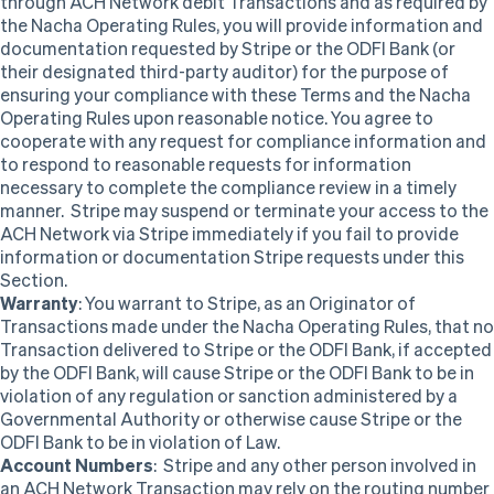
through ACH Network debit Transactions and as required by
the Nacha Operating Rules, you will provide information and
documentation requested by Stripe or the ODFI Bank (or
their designated third-party auditor) for the purpose of
ensuring your compliance with these Terms and the Nacha
Operating Rules upon reasonable notice. You agree to
cooperate with any request for compliance information and
to respond to reasonable requests for information
necessary to complete the compliance review in a timely
manner. Stripe may suspend or terminate your access to the
ACH Network via Stripe immediately if you fail to provide
information or documentation Stripe requests under this
Section.
Warranty
: You warrant to Stripe, as an Originator of
Transactions made under the Nacha Operating Rules, that no
Transaction delivered to Stripe or the ODFI Bank, if accepted
by the ODFI Bank, will cause Stripe or the ODFI Bank to be in
violation of any regulation or sanction administered by a
Governmental Authority or otherwise cause Stripe or the
ODFI Bank to be in violation of Law.
Account Numbers
: Stripe and any other person involved in
an ACH Network Transaction may rely on the routing number