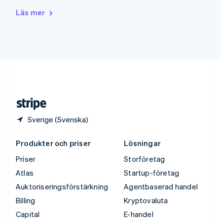
Tjeckien
Läs mer
English
Tyskland
Deutsch
English
Ungern
English
USA
English
Español
简体中文
Österrike
Deutsch
English
Sverige (Svenska)
Produkter och priser
Lösningar
Priser
Storföretag
Atlas
Startup-företag
Auktoriseringsförstärkning
Agentbaserad handel
Billing
Kryptovaluta
Capital
E-handel