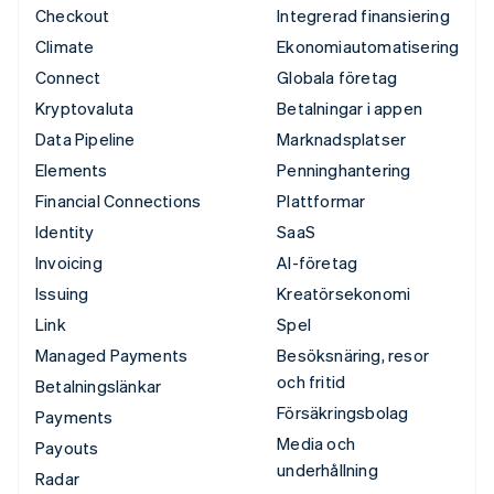
Checkout
Integrerad finansiering
Climate
Ekonomiautomatisering
Connect
Globala företag
Kryptovaluta
Betalningar i appen
Data Pipeline
Marknadsplatser
Elements
Penninghantering
Financial Connections
Plattformar
Identity
SaaS
Invoicing
AI-företag
Issuing
Kreatörsekonomi
Link
Spel
Managed Payments
Besöksnäring, resor
och fritid
Betalningslänkar
Försäkringsbolag
Payments
Media och
Payouts
underhållning
Radar