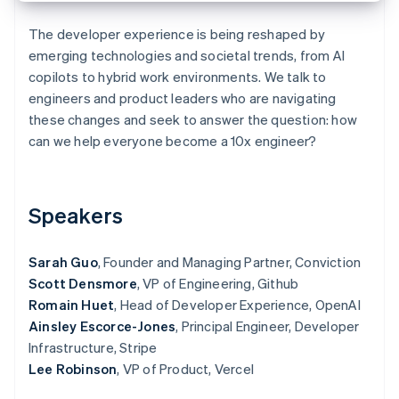
Identitetsverifiering online
Partner
The developer experience is being reshaped by
Stripe App Marketplace
emerging technologies and societal trends, from AI
copilots to hybrid work environments. We talk to
engineers and product leaders who are navigating
Stripe Sessions 2026
these changes and seek to answer the question: how
Se hur Stripe bygger den ekonomiska inf
can we help everyone become a 10x engineer?
Titta nu
Speakers
Sarah Guo
, Founder and Managing Partner, Conviction
Scott Densmore
, VP of Engineering, Github
Romain Huet
, Head of Developer Experience, OpenAI
Ainsley Escorce-Jones
, Principal Engineer, Developer
Infrastructure, Stripe
Lee Robinson
, VP of Product, Vercel