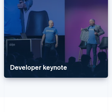
Australien
English
Belgien
Nederlands
Français
Deutsch
English
Brasilien
Português
English
Bulgarien
Developer keynote‍
English
Cypern
English
Danmark
English
Estland
English
Fastlandskina
简体中文
English