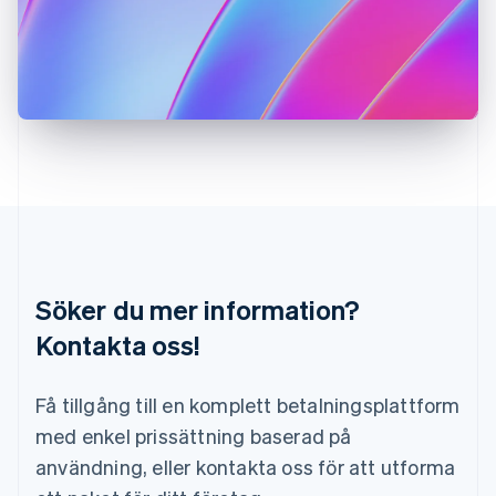
Kroatien
English
Italiano
Lettland
English
Liechtenstein
Deutsch
English
Litauen
English
Luxemburg
Français
Deutsch
English
Malaysia
English
简体中文
Malta
Söker du mer information?
English
Mexiko
Kontakta oss!
Español
English
Nederländerna
Få tillgång till en komplett betalningsplattform
Nederlands
English
Norge
med enkel prissättning baserad på
English
användning, eller kontakta oss för att utforma
Nya Zeeland
English