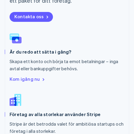
ett paket för ditt företag.
Polen
English
Portugal
Kontakta oss
Português
English
Rumänien
English
Schweiz
Deutsch
Français
Italiano
English
Är du redo att sätta i gång?
Singapore
English
简体中文
Skapa ett konto och börja ta emot betalningar – inga
Slovakien
avtal eller bankuppgifter behövs.
English
Slovenien
Kom igång nu
English
Italiano
Spanien
Español
English
Storbritannien
English
Företag av alla storlekar använder Stripe
Sverige
Svenska
English
Stripe är det betrodda valet för ambitiösa startups och
Thailand
företag i alla storlekar.
ไทย
English