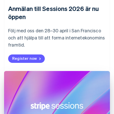
Finland
Anmälan till Sessions 2026 är nu
English
Svenska
Frankrike
öppen
Français
English
Förenade Arabemiraten
English
Följ med oss den 28–30 april i San Francisco
Gibraltar
och att hjälpa till att forma internetekonomins
English
framtid.
Grekland
English
Hongkong SAR, Kina
Register now
English
简体中文
Indien
English
Irland
English
Italien
Italiano
English
Japan
日本語
English
Kanada
English
Français