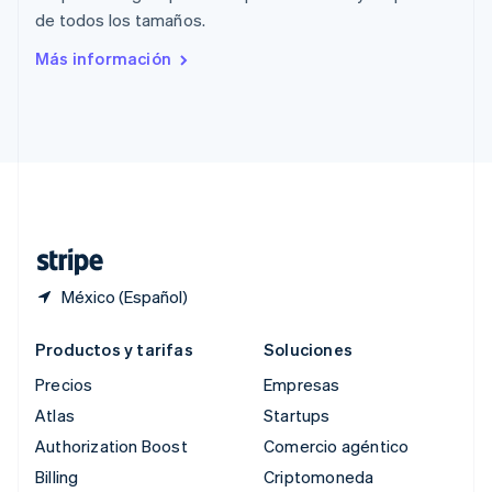
República Checa
de todos los tamaños.
English
Rumania
Más información
English
Singapur
English
简体中文
Suecia
Svenska
English
Suiza
Deutsch
Français
Italiano
English
Tailandia
ไทย
English
México (Español)
Productos y tarifas
Soluciones
Precios
Empresas
Atlas
Startups
Authorization Boost
Comercio agéntico
Billing
Criptomoneda