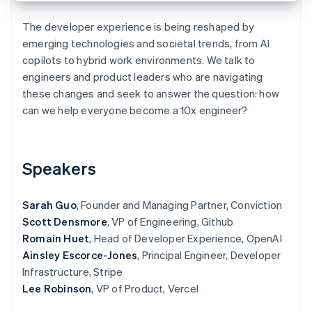
The developer experience is being reshaped by
emerging technologies and societal trends, from AI
Ecosistema
copilots to hybrid work environments. We talk to
Sesiones de Stripe 2026
engineers and product leaders who are navigating
Socios
Descubre cómo Stripe construye la infraestructura económi
Stripe App Marketplace
Mirar ahora
these changes and seek to answer the question: how
can we help everyone become a 10x engineer?
Speakers
Sarah Guo
, Founder and Managing Partner, Conviction
Scott Densmore
, VP of Engineering, Github
Romain Huet
, Head of Developer Experience, OpenAI
Ainsley Escorce-Jones
, Principal Engineer, Developer
Infrastructure, Stripe
Lee Robinson
, VP of Product, Vercel