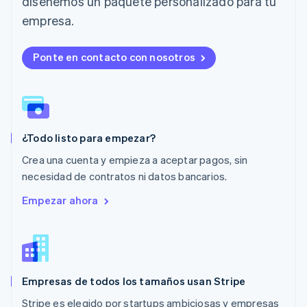
diseñemos un paquete personalizado para tu
Luxemburgo
Français
Deutsch
English
empresa.
Malasia
English
简体中文
Malta
Ponte en contacto con nosotros
English
México
Español
English
Noruega
English
¿Todo listo para empezar?
Nueva Zelandia
English
Crea una cuenta y empieza a aceptar pagos, sin
Países Bajos
necesidad de contratos ni datos bancarios.
Nederlands
English
Polonia
Empezar ahora
English
Portugal
Português
English
RAE de Hong Kong, China
English
简体中文
Empresas de todos los tamaños usan Stripe
Reino Unido
English
Stripe es elegido por startups ambiciosas y empresas