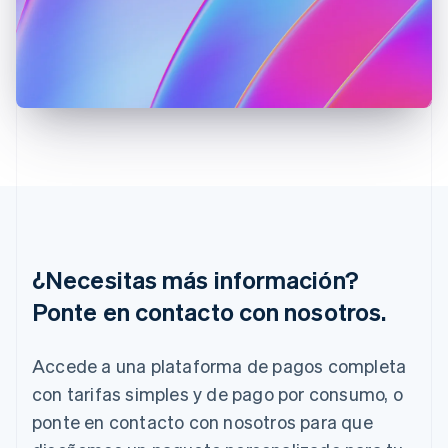
Francia
Français
English
Gibraltar
English
Grecia
English
Hungría
English
India
English
Irlanda
English
Italia
Italiano
English
¿Necesitas más información?
Japón
Ponte en contacto con nosotros.
日本語
English
Letonia
English
Accede a una plataforma de pagos completa
Liechtenstein
con tarifas simples y de pago por consumo, o
Deutsch
English
Lituania
ponte en contacto con nosotros para que
English