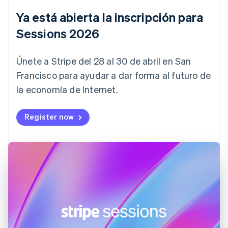
China continental
简体中文
English
Ya está abierta la inscripción para
Chipre
Sessions 2026
English
Croacia
English
Italiano
Únete a Stripe del 28 al 30 de abril en San
Dinamarca
English
Francisco para ayudar a dar forma al futuro de
Emiratos Árabes Unidos
la economía de Internet.
English
Eslovaquia
Register now
English
Eslovenia
English
Italiano
España
Español
English
Estados Unidos
English
Español
简体中文
Estonia
English
Finlandia
English
Svenska