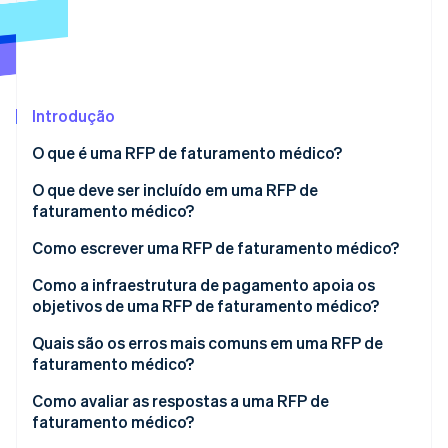
Veja o que está chegando
Radar
Ecossistema
Prevenção de fraudes
Parceiros
Atlas
Stripe App Marketplace
Incorporação de startups
Introdução
Climate
O que é uma RFP de faturamento médico?
Remoção de carbono
O que deve ser incluído em uma RFP de
Identity
Verificação de identidade
faturamento médico?
Contexto organizacional e estado atual
Como escrever uma RFP de faturamento médico?
Escopo do trabalho
Separe os requisitos de serviço e tecnologia
Como a infraestrutura de pagamento apoia os
objetivos de uma RFP de faturamento médico?
Requisitos técnicos e de integração
Especifique as integrações
Stripe Sessions 2026
Quais são os erros mais comuns em uma RFP de
Veja como a Stripe está construindo a infraestrutura econ
Segurança e conformidade
Defina metas de desempenho aceitáveis antes de
Assista agora
faturamento médico?
emitir a RFP
Estrutura de preços
Como avaliar as respostas a uma RFP de
Defina um cronograma realista
faturamento médico?
Critérios de avaliação e cronogramas