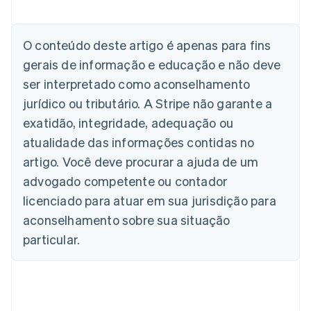
O conteúdo deste artigo é apenas para fins
Alemanha
gerais de informação e educação e não deve
Deutsch
English
Austrália
ser interpretado como aconselhamento
English
jurídico ou tributário. A Stripe não garante a
Áustria
Deutsch
English
exatidão, integridade, adequação ou
Bélgica
atualidade das informações contidas no
Nederlands
Français
Deutsch
English
Brasil
artigo. Você deve procurar a ajuda de um
Português
English
advogado competente ou contador
Bulgária
licenciado para atuar em sua jurisdição para
English
Canadá
aconselhamento sobre sua situação
English
Français
particular.
China continental
简体中文
English
Chipre
English
Croácia