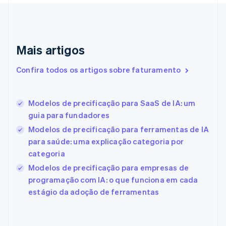
English
Italiano
Dinamarca
English
Emirados Árabes Unidos
English
Mais artigos
Eslováquia
English
Confira todos os artigos sobre faturamento
Eslovênia
English
Italiano
Espanha
Modelos de precificação para SaaS de IA: um
Español
English
guia para fundadores
Estados Unidos
English
Español
简体中文
Modelos de precificação para ferramentas de IA
Estônia
para saúde: uma explicação categoria por
English
categoria
Finlândia
Modelos de precificação para empresas de
English
Svenska
França
programação com IA: o que funciona em cada
Français
English
estágio da adoção de ferramentas
Gibraltar
English
Grécia