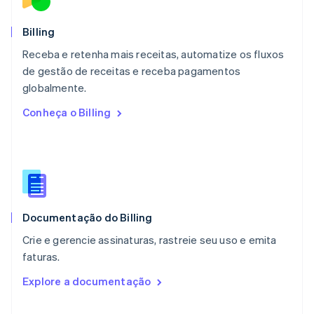
English
México
Español
English
Billing
Noruega
Receba e retenha mais receitas, automatize os fluxos
English
de gestão de receitas e receba pagamentos
Nova Zelândia
English
globalmente.
Países Baixos
Conheça o Billing
Nederlands
English
Polônia
English
Portugal
Português
English
RAE de Hong Kong, China
English
简体中文
Documentação do Billing
Reino Unido
English
Crie e gerencie assinaturas, rastreie seu uso e emita
República Tcheca
faturas.
English
Romênia
Explore a documentação
English
Singapura