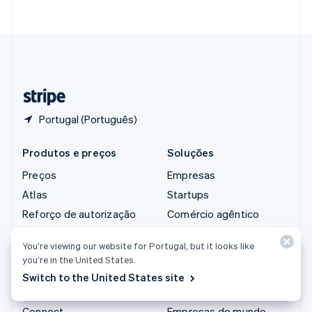
English
简体中文
Suécia
Svenska
English
Suíça
Deutsch
Français
Italiano
English
Tailândia
ไทย
English
Portugal (Português)
Produtos e preços
Soluções
Preços
Empresas
Atlas
Startups
Reforço de autorização
Comércio agêntico
Billing
Criptomoedas
You’re viewing our website for Portugal, but it looks like
Capital
E-commerce
you’re in the United States.
Checkout
Finanças integradas
Switch to the United States site
Climate
Automação de finanças
Connect
Empresas do mundo