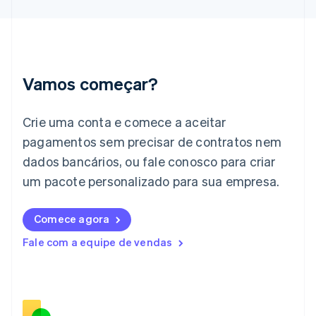
English
Hungria
English
Índia
English
Irlanda
Vamos começar?
English
Itália
Crie uma conta e comece a aceitar
Italiano
English
Japão
pagamentos sem precisar de contratos nem
日本語
English
dados bancários, ou fale conosco para criar
Letônia
English
um pacote personalizado para sua empresa.
Liechtenstein
Deutsch
English
Comece agora
Lituânia
English
Fale com a equipe de vendas
Luxemburgo
Français
Deutsch
English
Malásia
English
简体中文
Malta