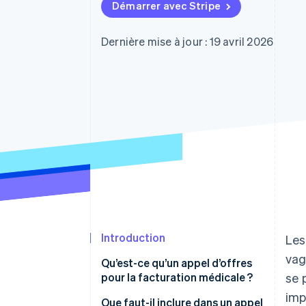
Authorization Boost
Démarrer avec Stripe
Acceptation optimisée
Link
Paiements accélérés
Dernière mise à jour : 19 avril 2026
Financial Connections
Comptes financiers associés
Introduction
Le
vag
Qu’est-ce qu’un appel d’offres
pour la facturation médicale ?
se 
imp
Que faut-il inclure dans un appel