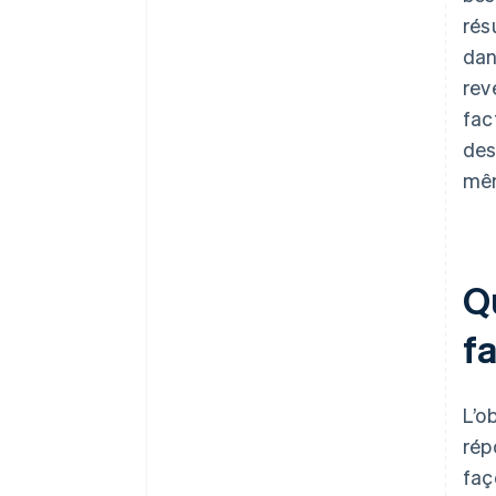
rés
dan
rev
fac
des
mêm
Qu
f
L’o
rép
faç