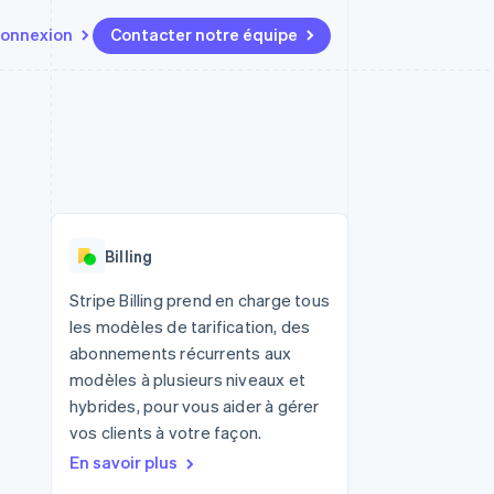
onnexion
Contacter notre équipe
Ressources
Écosystème
Contact
t marketplaces
Plus
Intégrations d'applications
Partenaires
Contacter notre équipe
Product roadmap
elle
Exemples de code
Stripe App Marketplace
Devenir partenaire
Découvrez les prochaines
r les
Blog des développeurs
évolutions
rs
État de l'API
 platforms
Radar
ciers intégrés
Billing
Prévention de la fraude
ratif
es et virtuelles
Atlas
Stripe Billing prend en charge tous
Constitution de start-up
les modèles de tarification, des
Climate
abonnements récurrents aux
Élimination du carbone
modèles à plusieurs niveaux et
Identity
hybrides, pour vous aider à gérer
Vérification de l'identité
vos clients à votre façon.
En savoir plus