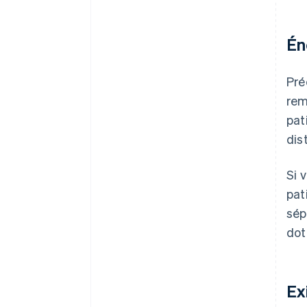
Én
Pré
rem
pat
dis
Si 
pat
sép
dot
Ex