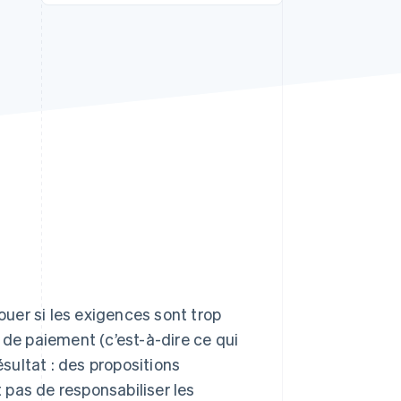
Stripe Sessions 2026
Découvrez comment
Stripe construit
l’infrastructure
économique de l’IA.
Regarder la vidéo
uer si les exigences sont trop
 de paiement (c’est-à-dire ce qui
ésultat : des propositions
pas de responsabiliser les