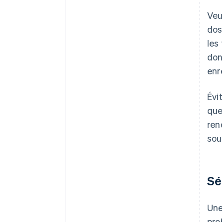
Veu
dos
les
don
enr
Évi
que
ren
sou
Sé
Une
pro