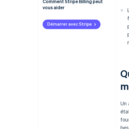
Comment Stripe Billing peut
vous aider
Démarrer avec Stripe
Qu
m
Un 
éta
fou
bes