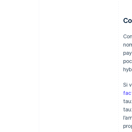
Co
Com
nom
pay
poc
hyb
Si 
fac
tau
tau
l’a
pro