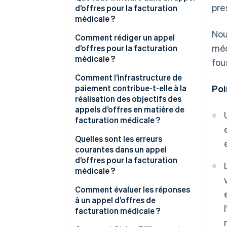
pre
d’offres pour la facturation
médicale ?
Nou
Contexte organisationnel et
Comment rédiger un appel
méd
état actuel
d’offres pour la facturation
médicale ?
fou
Énoncé des travaux
Séparer les exigences relatives
Comment l’infrastructure de
Exigences techniques et
aux services et à la technologie
paiement contribue-t-elle à la
Poi
d’intégration
réalisation des objectifs des
Préciser les intégrations
appels d’offres en matière de
Sécurité et conformité
facturation médicale ?
Définir des cibles de
Structure tarifaire
performance acceptables avant
Quelles sont les erreurs
de publier l’appel d’offres
courantes dans un appel
Critères d’évaluation et
d’offres pour la facturation
calendrier
Établir un historique réaliste
médicale ?
Comment évaluer les réponses
à un appel d’offres de
facturation médicale ?