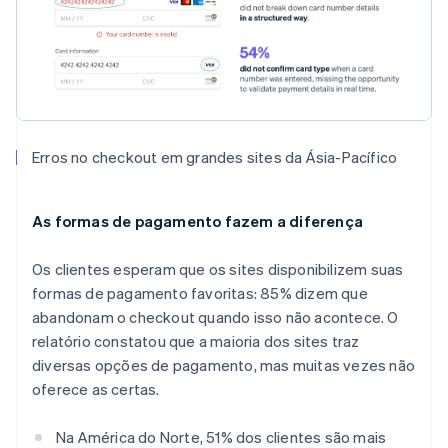
Alemanha
Deutsch
English
Austrália
English
Áustria
Deutsch
English
Bélgica
Erros no checkout em grandes sites da Ásia-Pacífico
Nederlands
Français
Deutsch
English
Brasil
Português
English
Bulgária
As formas de pagamento fazem a diferença
English
Canadá
Os clientes esperam que os sites disponibilizem suas
English
Français
formas de pagamento favoritas: 85% dizem que
China continental
abandonam o checkout quando isso não acontece. O
简体中文
English
Chipre
relatório constatou que a maioria dos sites traz
English
diversas opções de pagamento, mas muitas vezes não
Croácia
oferece as certas.
English
Italiano
Dinamarca
Na América do Norte, 51% dos clientes são mais
English