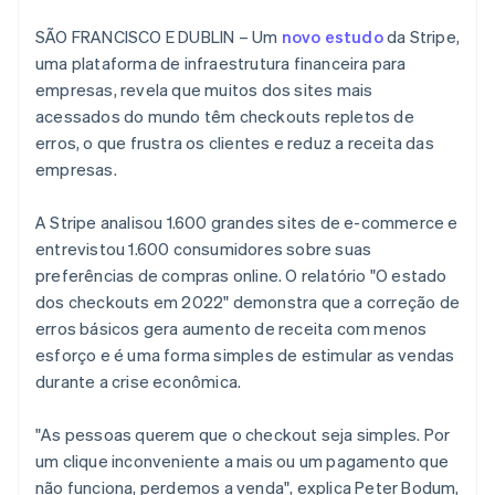
Veja o que está chegando
SÃO FRANCISCO E DUBLIN – Um
novo estudo
da Stripe,
Radar
Ecossistema
uma plataforma de infraestrutura financeira para
Prevenção de fraudes
empresas, revela que muitos dos sites mais
Parceiros
Atlas
acessados do mundo têm checkouts repletos de
Stripe App Marketplace
Incorporação de startups
erros, o que frustra os clientes e reduz a receita das
Climate
empresas.
Remoção de carbono
Identity
A Stripe analisou 1.600 grandes sites de e-commerce e
Verificação de identidade
entrevistou 1.600 consumidores sobre suas
preferências de compras online. O relatório "O estado
dos checkouts em 2022" demonstra que a correção de
erros básicos gera aumento de receita com menos
esforço e é uma forma simples de estimular as vendas
Stripe Sessions 2026
Veja como a Stripe está construindo a infraestrutura econ
durante a crise econômica.
Assista agora
"As pessoas querem que o checkout seja simples. Por
um clique inconveniente a mais ou um pagamento que
não funciona, perdemos a venda", explica Peter Bodum,