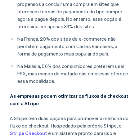
Emirados Árabes Unidos
propensos a concluir uma compra em sites que
English
oferecem formas de pagamento do tipo compre
Eslováquia
agora e pague depois. No entanto, essa opção é
English
oferecida em apenas 33% dos sites.
Eslovênia
English
Italiano
Na França, 20% dos sites de e-commerce não
Espanha
permitem pagamento com Cartes Bancaires, a
Español
English
forma de pagamento mais popular do país.
Estados Unidos
English
Español
简体中文
Na Malásia, 56% dos consumidores preferem usar
Estônia
FPX, mas menos de metade das empresas oferece
English
Finlândia
essa modalidade.
English
Svenska
França
As empresas podem otimizar os fluxos de checkout
Français
English
com a Stripe
Gibraltar
English
Grécia
A Stripe tem duas opções para promover a melhoria do
English
fluxo de checkout. Hospedado pela própria Stripe, o
Hungria
Stripe Checkout
é um sistema pronto para uso e
English