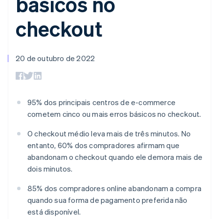
básicos no
flexíveis de IU
Recognition
Marketplaces
Gerenciar assinaturas
Formas de
Automação
Plano de ação do
Gestão dos valores
Ofereça cobrança por
checkout
pagamento
contábil
produto
Plataformas
uso
Acesso a mais
Stripe Sigma
Conferência anual das
SaaS
Emita cartões
de 125
Relatórios
sessões
respaldados por
Terminal
personalizados
Carreiras
stablecoins
Pagamentos
Data Pipeline
20 de outubro de 2022
Sala de imprensa
Provisione e gerencie
presenciais
Sincronização
Stripe Press
serviços com agentes
Por setor
Authorization
de dados
Boost
Otimizações
Empresas de IA
de aceitação
95% dos principais centros de e-commerce
Economia de criadores
Contato
Recursos
Link
cometem cinco ou mais erros básicos no checkout.
Checkout
Jogos
Fale com a equipe de
Hospitalidade, viagens
Integrações de
acelerado
vendas
O checkout médio leva mais de três minutos. No
e lazer
aplicativos
Financial
Seja um parceiro
entanto, 60% dos compradores afirmam que
Seguros
Exemplos de códigos
Connections
Mídia e entretenimento
Blog de
Dados de
abandonam o checkout quando ele demora mais de
desenvolvedores
contas
dois minutos.
Organizações sem fins
Status da API
vinculadas
lucrativos
85% dos compradores online abandonam a compra
Serviços profissionais
Setor público
quando sua forma de pagamento preferida não
Mais
Varejo
está disponível.
Product roadmap