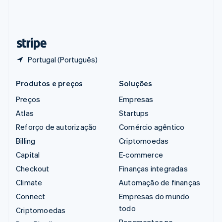
Suíça
Deutsch
Français
Italiano
English
Tailândia
ไทย
English
Portugal (Português)
Produtos e preços
Soluções
Preços
Empresas
Atlas
Startups
Reforço de autorização
Comércio agêntico
Billing
Criptomoedas
Capital
E-commerce
Checkout
Finanças integradas
Climate
Automação de finanças
Connect
Empresas do mundo
todo
Criptomoedas