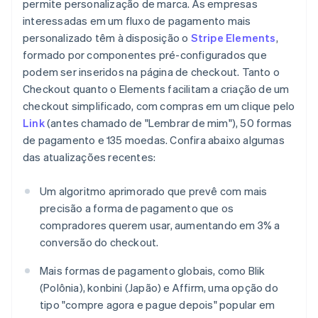
permite personalização de marca. As empresas
Índia
interessadas em um fluxo de pagamento mais
English
Irlanda
personalizado têm à disposição o
Stripe Elements
,
English
formado por componentes pré-configurados que
Itália
podem ser inseridos na página de checkout. Tanto o
Italiano
English
Checkout quanto o Elements facilitam a criação de um
Japão
checkout simplificado, com compras em um clique pelo
日本語
English
Link
(antes chamado de "Lembrar de mim"), 50 formas
Letônia
de pagamento e 135 moedas. Confira abaixo algumas
English
Liechtenstein
das atualizações recentes:
Deutsch
English
Lituânia
Um algoritmo aprimorado que prevê com mais
English
precisão a forma de pagamento que os
Luxemburgo
compradores querem usar, aumentando em 3% a
Français
Deutsch
English
Malásia
conversão do checkout.
English
简体中文
Malta
Mais formas de pagamento globais, como Blik
English
(Polônia), konbini (Japão) e Affirm, uma opção do
México
tipo "compre agora e pague depois" popular em
Español
English