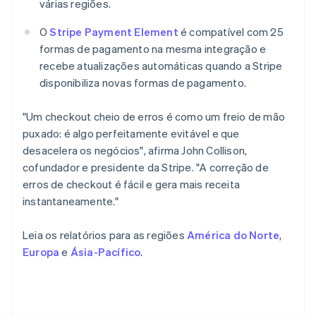
várias regiões.
Noruega
English
O
Stripe Payment Element
é compatível com 25
Nova Zelândia
formas de pagamento na mesma integração e
English
Países Baixos
recebe atualizações automáticas quando a Stripe
Nederlands
English
disponibiliza novas formas de pagamento.
Polônia
English
"Um checkout cheio de erros é como um freio de mão
Portugal
puxado: é algo perfeitamente evitável e que
Português
English
desacelera os negócios", afirma John Collison,
RAE de Hong Kong, China
cofundador e presidente da Stripe. "A correção de
English
简体中文
Reino Unido
erros de checkout é fácil e gera mais receita
English
instantaneamente."
República Tcheca
English
Leia os relatórios para as regiões
América do Norte
,
Romênia
Europa
e
Ásia-Pacífico
.
English
Singapura
English
简体中文
Suécia
Svenska
English