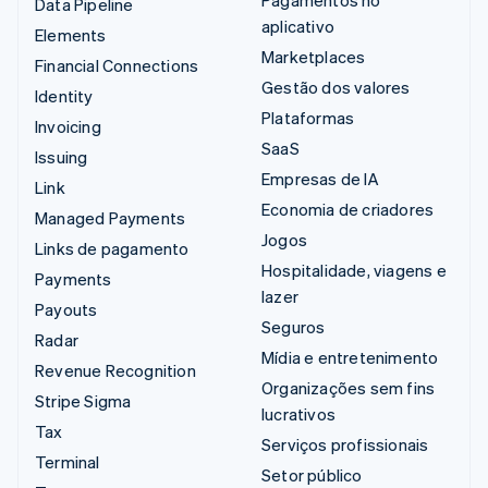
Pagamentos no
Data Pipeline
aplicativo
Elements
Marketplaces
Financial Connections
Gestão dos valores
Identity
Plataformas
Invoicing
SaaS
Issuing
Empresas de IA
Link
Economia de criadores
Managed Payments
Jogos
Links de pagamento
Hospitalidade, viagens e
Payments
lazer
Payouts
Seguros
Radar
Mídia e entretenimento
Revenue Recognition
Organizações sem fins
Stripe Sigma
lucrativos
Tax
Serviços profissionais
Terminal
Setor público