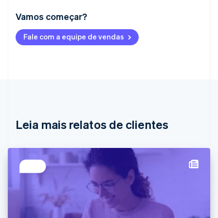
Vamos começar?
Alemanha
Fale com a equipe de vendas
Deutsch
English
Austrália
English
Áustria
Deutsch
English
Bélgica
Nederlands
Français
Deutsch
English
Brasil
Português
English
Leia mais relatos de clientes
Bulgária
English
Canadá
English
Français
China continental
简体中文
English
Chipre
English
Croácia
English
Italiano