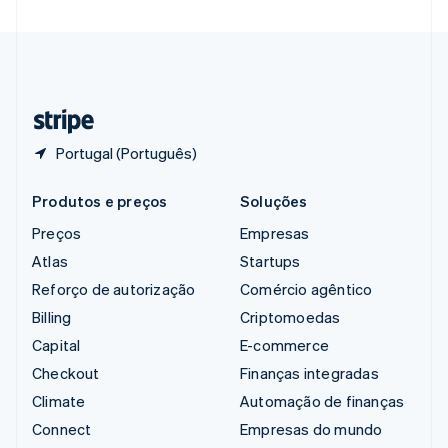
Suécia
Svenska
English
Suíça
Deutsch
Français
Italiano
English
Tailândia
ไทย
English
Portugal (Português)
Produtos e preços
Soluções
Preços
Empresas
Atlas
Startups
Reforço de autorização
Comércio agêntico
Billing
Criptomoedas
Capital
E-commerce
Checkout
Finanças integradas
Climate
Automação de finanças
Connect
Empresas do mundo