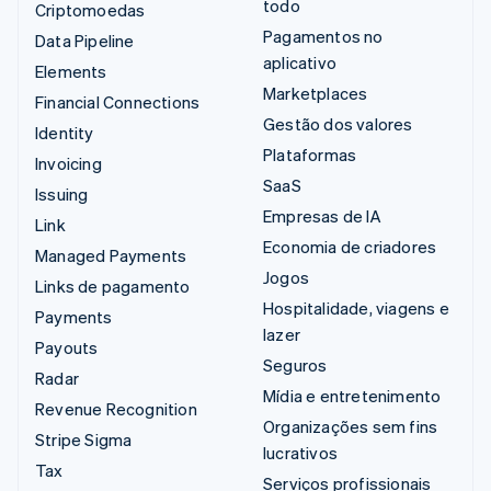
todo
Criptomoedas
Pagamentos no
Data Pipeline
aplicativo
Elements
Marketplaces
Financial Connections
Gestão dos valores
Identity
Plataformas
Invoicing
SaaS
Issuing
Empresas de IA
Link
Economia de criadores
Managed Payments
Jogos
Links de pagamento
Hospitalidade, viagens e
Payments
lazer
Payouts
Seguros
Radar
Mídia e entretenimento
Revenue Recognition
Organizações sem fins
Stripe Sigma
lucrativos
Tax
Serviços profissionais