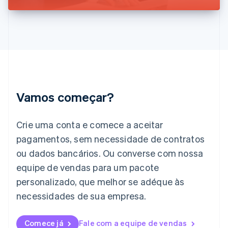
Hungria
Stripe
English
Índia
English
Irlanda
English
Itália
Italiano
English
Japão
Vamos começar?
日本語
English
Letônia
English
Crie uma conta e comece a aceitar
Liechtenstein
pagamentos, sem necessidade de contratos
Deutsch
English
Lituânia
ou dados bancários. Ou converse com nossa
English
equipe de vendas para um pacote
Luxemburgo
personalizado, que melhor se adéque às
Français
Deutsch
English
Malásia
necessidades de sua empresa.
English
简体中文
Malta
English
Comece já
Fale com a equipe de vendas