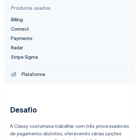
Veja o que está chegando
Produtos usados
Radar
Ecossistema
Billing
Prevenção de fraudes
Connect
Parceiros
Atlas
Stripe App Marketplace
Incorporação de startups
Payments
Climate
Radar
Remoção de carbono
Stripe Sigma
Identity
Verificação de identidade
Plataforma
Stripe Sessions 2026
Veja como a Stripe está construindo a infraestrutura econ
Desafio
Assista agora
A Classy costumava trabalhar com três processadores
de pagamento distintos, oferecendo várias opções