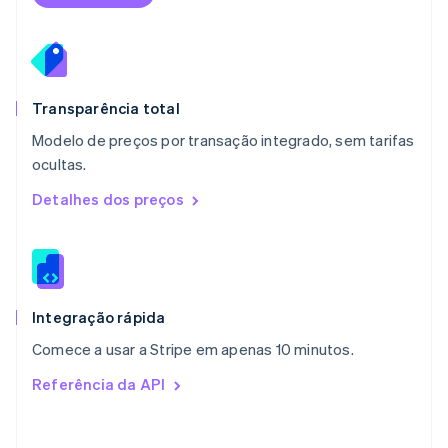
México
Español
English
Noruega
English
Nova Zelândia
English
Transparência total
Países Baixos
Modelo de preços por transação integrado, sem tarifas
Nederlands
English
ocultas.
Polônia
English
Detalhes dos preços
Portugal
Português
English
RAE de Hong Kong, China
English
简体中文
Reino Unido
English
Integração rápida
República Tcheca
Comece a usar a Stripe em apenas 10 minutos.
English
Romênia
Referência da API
English
Singapura
English
简体中文