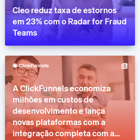
Dinamarca
Cleo reduz taxa de estornos
English
Emirados Árabes Unidos
em 23% com o Radar for Fraud
English
Eslováquia
Teams
English
Eslovênia
English
Italiano
Espanha
Español
English
Estados Unidos
English
Español
简体中文
Estônia
A ClickFunnels economiza
English
Finlândia
milhões em custos de
English
Svenska
França
desenvolvimento e lança
Français
English
Gibraltar
novas plataformas com a
English
Grécia
integração completa com a
English