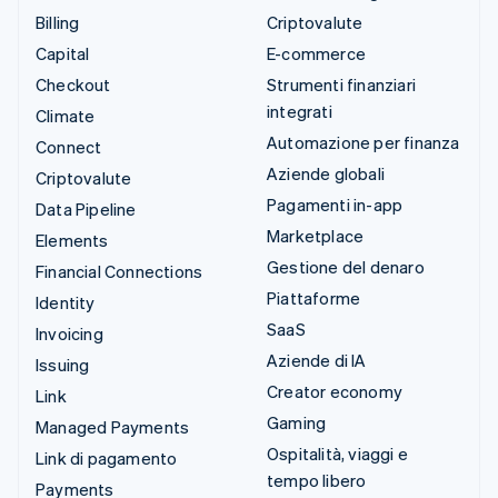
Billing
Criptovalute
Capital
E-commerce
Checkout
Strumenti finanziari
integrati
Climate
Automazione per finanza
Connect
Aziende globali
Criptovalute
Pagamenti in-app
Data Pipeline
Marketplace
Elements
Gestione del denaro
Financial Connections
Piattaforme
Identity
SaaS
Invoicing
Aziende di IA
Issuing
Creator economy
Link
Gaming
Managed Payments
Ospitalità, viaggi e
Link di pagamento
tempo libero
Payments