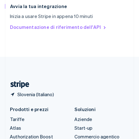
English
Italiano
Avvia la tua integrazione
Spagna
Inizia a usare Stripe in appena 10 minuti
Español
English
Stati Uniti
Documentazione di riferimento dell'API
English
Español
简体中文
Svezia
Svenska
English
Svizzera
Deutsch
Français
Italiano
English
Thailandia
ไทย
English
Ungheria
English
Slovenia (Italiano)
Prodotti e prezzi
Soluzioni
Tariffe
Aziende
Atlas
Start-up
Authorization Boost
Commercio agentico