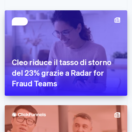
简体中文
English
Cipro
English
Croazia
English
Italiano
Danimarca
English
Emirati Arabi Uniti
English
Estonia
Cleo riduce il tasso di storno
English
del 23% grazie a Radar for
Finlandia
English
Svenska
Fraud Teams
Francia
Français
English
Germania
Deutsch
English
Giappone
日本語
English
Gibilterra
English
Grecia