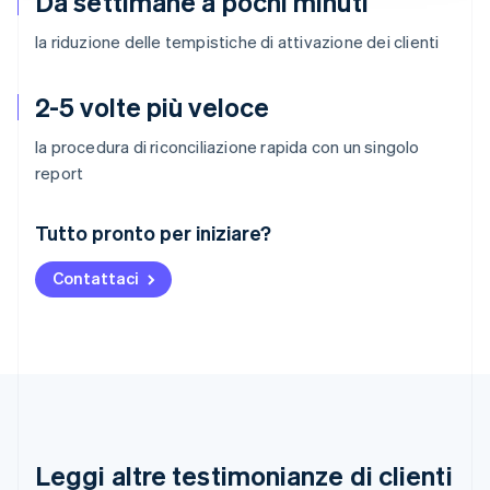
Da settimane a pochi minuti
la riduzione delle tempistiche di attivazione dei clienti
2-5 volte più veloce
la procedura di riconciliazione rapida con un singolo
report
Australia
Tutto pronto per iniziare?
English
Austria
Contattaci
Deutsch
English
Belgio
Nederlands
Français
Deutsch
English
Brasile
Português
English
Bulgaria
English
Canada
English
Français
Leggi altre testimonianze di clienti
Cina continentale