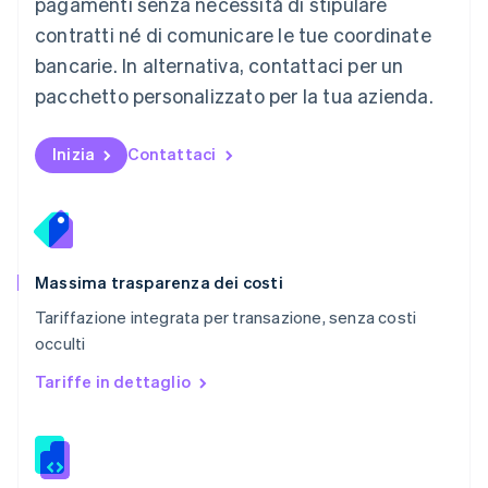
pagamenti senza necessità di stipulare
English
contratti né di comunicare le tue coordinate
Nuova Zelanda
bancarie. In alternativa, contattaci per un
English
Paesi Bassi
pacchetto personalizzato per la tua azienda.
Nederlands
English
Polonia
English
Inizia
Contattaci
Portogallo
Português
English
RAS di Hong Kong, Cina
English
简体中文
Regno Unito
English
Massima trasparenza dei costi
Repubblica Ceca
Tariffazione integrata per transazione, senza costi
English
occulti
Romania
English
Tariffe in dettaglio
Singapore
English
简体中文
Slovacchia
English
Slovenia