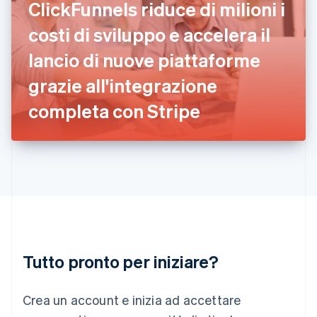
ClickFunnels riduce di milioni i
English
India
costi di sviluppo e accelera il
English
Irlanda
lancio di nuove piattaforme
English
grazie all'integrazione
Italia
Italiano
English
completa con Stripe
Lettonia
English
Liechtenstein
Deutsch
English
Lituania
English
Lussemburgo
Français
Deutsch
English
Malaysia
English
简体中文
Tutto pronto per iniziare?
Malta
English
Messico
Crea un account e inizia ad accettare
Español
English
Norvegia