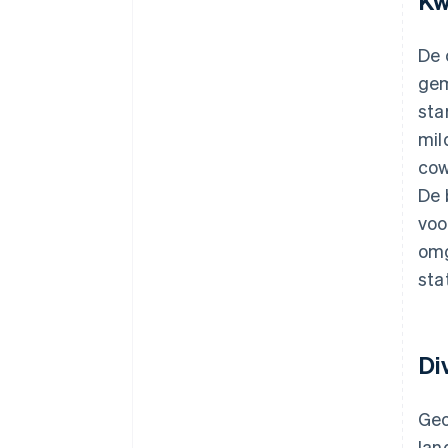
Kw
De 
gem
sta
mil
cow
De 
voo
omg
sta
Di
Geo
lan