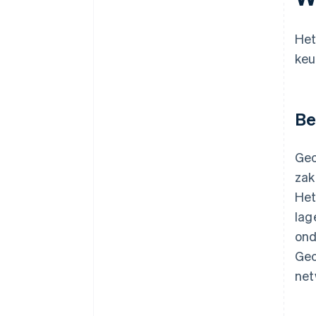
in
Een gratis jaar Stripe Payments,
Het
plus $ 50.000 aan
partnervoordelen en kortingen
keu
Be
Geo
zak
He
lag
ond
Geo
net