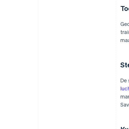
To
Geo
tra
maa
St
De 
luc
mar
Sav