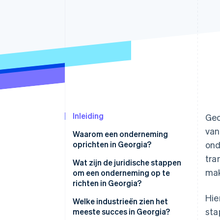
Link
Versneld afrekenen
Financial Connections
Data gekoppelde rekeningen
Inleiding
Geo
van
Waarom een onderneming
oprichten in Georgia?
ond
tra
Bedrijfsvriendelijk klimaat
Wat zijn de juridische stappen
mak
om een onderneming op te
Toegang tot geschoolde
richten in Georgia?
arbeidskrachten
Hie
1. Kies een
Welke industrieën zien het
Sterke vervoersinfrastructuur
sta
ondernemingsstructuur
meeste succes in Georgia?