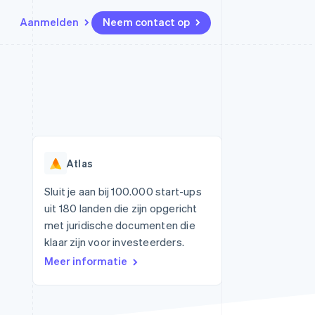
Aanmelden
Neem contact op
Bronnen
Ecosysteem
Contact
marktplaatsen
Meer
App-integraties
Partners
Neem contact op
Product roadmap
Voorbeelden van code
Stripe App Marketplace
Partner worden
Ontdek wat er in het verschiet
or platforms
Developerblog
ligt
r platforms
API-status
financiële
Radar
Atlas
Fraudepreventie
tuele kaarten
Atlas
ing
Sluit je aan bij 100.000 start-ups
Oprichting van een start-up
uit 180 landen die zijn opgericht
Climate
met juridische documenten die
CO₂-verwijdering
klaar zijn voor investeerders.
Identity
Meer informatie
Online identiteitsverificatie