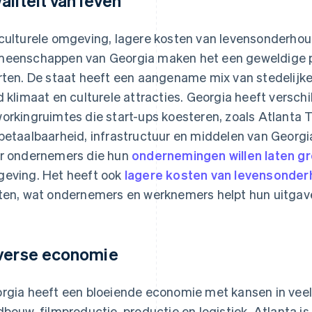
aliteit van leven
culturele omgeving, lagere kosten van levensonderhou
eenschappen van Georgia maken het een geweldige 
rten. De staat heeft een aangename mix van stedelijke
d klimaat en culturele attracties. Georgia heeft versch
orkingruimtes die start-ups koesteren, zoals Atlanta 
betaalbaarheid, infrastructuur en middelen van Georgi
r ondernemers die hun
ondernemingen willen laten g
eving. Het heeft ook
lagere kosten van levensonde
ten, wat ondernemers en werknemers helpt hun uitgave
verse economie
rgia heeft een bloeiende economie met kansen in veel
dbouw, filmproductie, productie en logistiek. Atlanta is