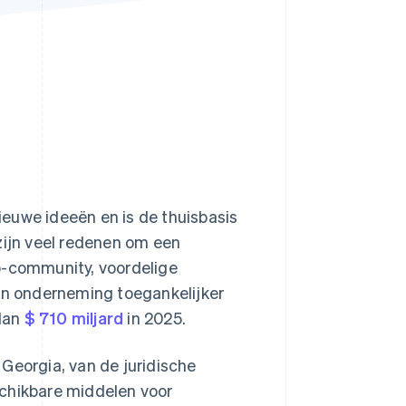
Stripe Sessions 2026
Ontdek hoe Stripe de
economische
infrastructuur voor AI
bouwt.
Nu bekijken
euwe ideeën en is de thuisbasis
zijn veel redenen om een
p-community, voordelige
een onderneming toegankelijker
 dan
$ 710 miljard
in 2025.
Georgia, van de juridische
schikbare middelen voor