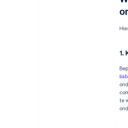
o
Hie
1.
Bep
lia
ond
com
te 
ond