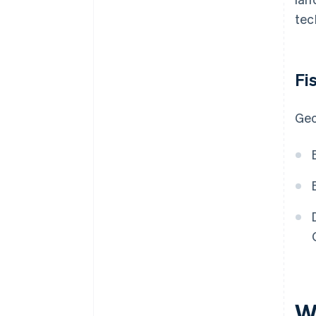
tec
Fi
Geo
W