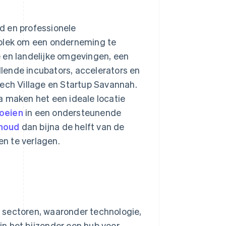
d en professionele
plek om een onderneming te
 en landelijke omgevingen, een
illende incubators, accelerators en
Tech Village en Startup Savannah.
a maken het een ideale locatie
roeien
in een ondersteunende
rhoud
dan bijna de helft van de
n te verlagen.
 sectoren, waaronder technologie,
 in het bijzonder een hub voor