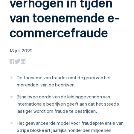
verhogen in tijden
Toegang tot meer
Data Pipeline
Bedrijf
Marktplaatsen
Gegevenssynchronisatie
dan 125
Geldbeheer
Facturatie naar gebruik
van toenemende e-
Terminal
Productroadmap
Platforms
bieden
Fysieke betalingen
Jaarlijks congres
SaaS
Betaalkaarten uitgeven
Authorization
Sessions
die door stablecoins
commercefraude
Boost
Vacatures
worden gedekt
Optimaliseer de
Stripe Newsroom
Diensten voorzien en
acceptatie
Stripe Press
beheren met agents
Per branche
Link
18 juli 2022
Versneld afrekenen
Financial
AI-bedrijven
Connections
Creator economy
Contact
Bronnen
Data gekoppelde
Gaming
rekeningen
Horeca, reizen en vrije
Neem contact op
De toename van fraude remt de groei van het
tijd
App-integraties
Partner worden
Verzekering
Voorbeelden van code
merendeel van de bedrijven.
Media en entertainment
Developerblog
API-status
Bijna twee derde van de leidinggevenden van
Meer
Non-profitorganisaties
internationale bedrijven geeft aan dat het steeds
Product roadmap
Ontdek wat er in het verschiet ligt
lastiger wordt om fraude te bestrijden.
Professionele
dienstverlening
Radar
Publieke sector
Het geavanceerde model voor fraudepreventie van
Fraudepreventie
Detailhandel
Stripe blokkeert jaarlijks honderden miljoenen
Atlas