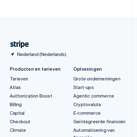
English
Verenigde Staten
English
Español
简体中文
Zweden
Svenska
English
Zwitserland
Deutsch
Français
Italiano
English
Nederland (Nederlands)
Producten en tarieven
Oplossingen
Tarieven
Grote ondernemingen
Atlas
Start-ups
Authorization Boost
Agentic commerce
Billing
Cryptovaluta
Capital
E-commerce
Checkout
Geïntegreerde financiën
Climate
Automatisering van