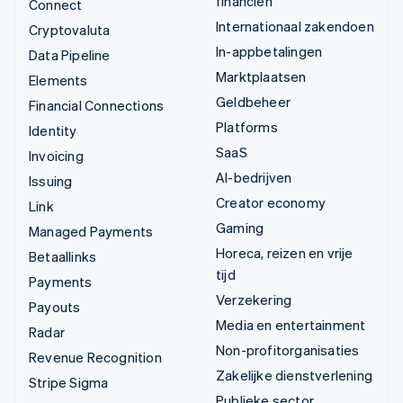
financiën
Connect
Internationaal zakendoen
Cryptovaluta
In-appbetalingen
Data Pipeline
Marktplaatsen
Elements
Geldbeheer
Financial Connections
Platforms
Identity
SaaS
Invoicing
AI-bedrijven
Issuing
Creator economy
Link
Gaming
Managed Payments
Horeca, reizen en vrije
Betaallinks
tijd
Payments
Verzekering
Payouts
Media en entertainment
Radar
Non-profitorganisaties
Revenue Recognition
Zakelijke dienstverlening
Stripe Sigma
Publieke sector