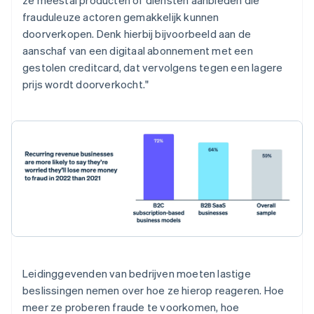
ze meestal producten of diensten aanbieden die
frauduleuze actoren gemakkelijk kunnen
doorverkopen. Denk hierbij bijvoorbeeld aan de
aanschaf van een digitaal abonnement met een
Australië
gestolen creditcard, dat vervolgens tegen een lagere
English
België
prijs wordt doorverkocht."
Nederlands
Français
Deutsch
English
Brazilië
Português
English
Bulgarije
English
Canada
English
Français
Cyprus
English
Denemarken
English
Duitsland
Deutsch
English
Leidinggevenden van bedrijven moeten lastige
Estland
beslissingen nemen over hoe ze hierop reageren. Hoe
English
Finland
meer ze proberen fraude te voorkomen, hoe