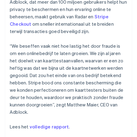
Adblock, dat meer dan 100 miljoen gebruikers helpt hun
English
Portugal
privacy te beschermen en hun ervaring online te
Português
English
beheersen, maakt gebruik van Radar en
Stripe
Roemenië
Checkout
om sneller internationaal uit te breiden
English
terwijl transacties goed beveiligd zijn.
Singapore
English
简体中文
Slovenië
“We beseffen vaak niet hoe lastig het door fraude is
English
Italiano
om een onlinebedrijf te laten groeien. We zijn al jaren
Slowakije
het doelwit van kaarttestaanvallen, waarvan er een zo
English
heftig was dat we bijna uit de kaartnetwerken werden
Spanje
gegooid. Dat zou het einde van ons bedrijf betekend
Español
English
hebben. Stripe bood ons constante bescherming die
Thailand
we konden perfectioneren om kaarttesters buiten de
ไทย
English
Tsjechië
deur te houden, waardoor we praktisch zonder fraude
English
kunnen doorgroeien”, zegt Matthew Maier, CEO van
Vasteland van China
Adblock.
简体中文
English
Verenigd Koninkrijk
Lees het
volledige rapport
.
English
Verenigde Arabische Emiraten