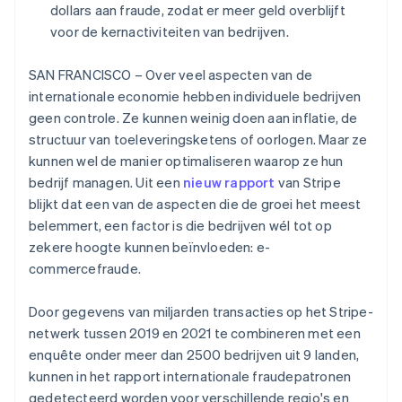
dollars aan fraude, zodat er meer geld overblijft
Oprichting van een start-up
voor de kernactiviteiten van bedrijven.
Climate
Ecosysteem
CO₂-verwijdering
SAN FRANCISCO – Over veel aspecten van de
Partners
Identity
internationale economie hebben individuele bedrijven
Stripe App Marketplace
Online identiteitsverificatie
geen controle. Ze kunnen weinig doen aan inflatie, de
structuur van toeleveringsketens of oorlogen. Maar ze
kunnen wel de manier optimaliseren waarop ze hun
bedrijf managen. Uit een
nieuw rapport
van Stripe
blijkt dat een van de aspecten die de groei het meest
Stripe Sessions 2026
belemmert, een factor is die bedrijven wél tot op
Ontdek hoe Stripe de economische infrastructuu
Nu bekijken
zekere hoogte kunnen beïnvloeden: e-
commercefraude.
Door gegevens van miljarden transacties op het Stripe-
netwerk tussen 2019 en 2021 te combineren met een
enquête onder meer dan 2500 bedrijven uit 9 landen,
kunnen in het rapport internationale fraudepatronen
gedetecteerd worden voor verschillende regio's en