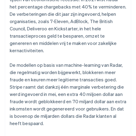
English
het percentage chargebacks met 40% te verminderen.
Liechtenstein
De verbeteringen die dit jaar zijn ingevoerd, helpen
Deutsch
English
Litouwen
organisaties, zoals 7-Eleven, AdBlock, The British
English
Council, Deliveroo en Kickstarter, in het hele
Luxemburg
transactieproces geld te besparen, omzet te
Français
Deutsch
English
genereren en middelen vrij te maken voor zakelijke
Maleisië
kernactiviteiten.
English
简体中文
Malta
De modellen op basis van machine-learning van Radar,
English
Mexico
die regelmatig worden bijgewerkt, blokkeren meer
Español
English
fraude en keuren meer legitieme transacties goed.
Nederland
Stripe raamt dat dankzij één marginale verbetering die
Nederlands
English
werd ingevoerd in mei, een extra 40 miljoen dollar aan
Nieuw-Zeeland
fraude wordt geblokkeerd en 70 miljard dollar aan extra
English
Noorwegen
inkomsten wordt gegenereerd voor gebruikers. En dat
English
is bovenop de miljarden dollars die Radar klanten al
Oostenrijk
heeft bespaard.
Deutsch
English
Polen