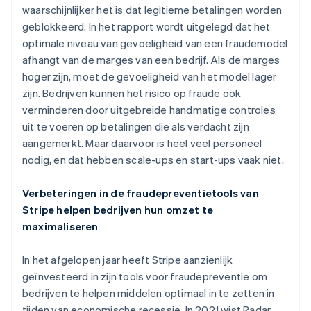
English
Svenska
waarschijnlijker het is dat legitieme betalingen worden
Frankrijk
geblokkeerd. In het rapport wordt uitgelegd dat het
Français
English
optimale niveau van gevoeligheid van een fraudemodel
Gibraltar
afhangt van de marges van een bedrijf. Als de marges
English
hoger zijn, moet de gevoeligheid van het model lager
Griekenland
zijn. Bedrijven kunnen het risico op fraude ook
English
Hongarije
verminderen door uitgebreide handmatige controles
English
uit te voeren op betalingen die als verdacht zijn
Hongkong SAR, China
aangemerkt. Maar daarvoor is heel veel personeel
English
简体中文
nodig, en dat hebben scale-ups en start-ups vaak niet.
Ierland
English
India
Verbeteringen in de fraudepreventietools van
English
Stripe helpen bedrijven hun omzet te
Italië
maximaliseren
Italiano
English
Japan
In het afgelopen jaar heeft Stripe aanzienlijk
日本語
English
Kroatië
geïnvesteerd in zijn tools voor fraudepreventie om
English
Italiano
bedrijven te helpen middelen optimaal in te zetten in
Letland
tijden van economische recessie. In 2021 wist Radar