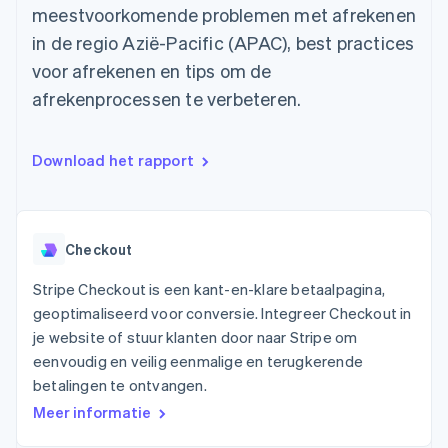
Toegang tot meer
Data Pipeline
Bedrijf
meestvoorkomende problemen met afrekenen
Marktplaatsen
Gegevenssynchronisatie
dan 125
Geldbeheer
Facturatie naar gebruik
in de regio Azië-Pacific (APAC), best practices
Terminal
Productroadmap
Platforms
bieden
Fysieke betalingen
Jaarlijks congres
voor afrekenen en tips om de
SaaS
Betaalkaarten uitgeven
Authorization
Sessions
die door stablecoins
afrekenprocessen te verbeteren.
Boost
Vacatures
worden gedekt
Optimaliseer de
Stripe Newsroom
Diensten voorzien en
acceptatie
Stripe Press
beheren met agents
Per branche
Link
Download het rapport
Versneld afrekenen
Financial
AI-bedrijven
Connections
Creator economy
Contact
Bronnen
Data gekoppelde
Gaming
rekeningen
Horeca, reizen en vrije
Checkout
Neem contact op
tijd
App-integraties
Partner worden
Verzekering
Voorbeelden van code
Stripe Checkout is een kant-en-klare betaalpagina,
Media en entertainment
Developerblog
geoptimaliseerd voor conversie. Integreer Checkout in
API-status
Meer
Non-profitorganisaties
je website of stuur klanten door naar Stripe om
Product roadmap
eenvoudig en veilig eenmalige en terugkerende
Ontdek wat er in het verschiet ligt
Professionele
betalingen te ontvangen.
dienstverlening
Radar
Publieke sector
Meer informatie
Fraudepreventie
Detailhandel
Atlas