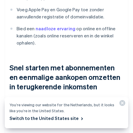
Voeg Apple Pay en Google Pay toe zonder
aanvullende registratie of domeinvalidatie.
Bied een
naadloze ervaring
op online en offline
kanalen (zoals online reserveren en in de winkel
ophalen).
Snel starten met abonnementen
en eenmalige aankopen omzetten
in terugkerende inkomsten
Ontvang
terugkerende betalingen
meteen via
You’re viewing our website for the Netherlands, but it looks
betaalkaart, incasso (BECS in Australië),
like you’re in the United States.
bankoverschrijvingen (Furikomi in Japan) en andere
Switch to the United States site
populaire betaalmethoden.