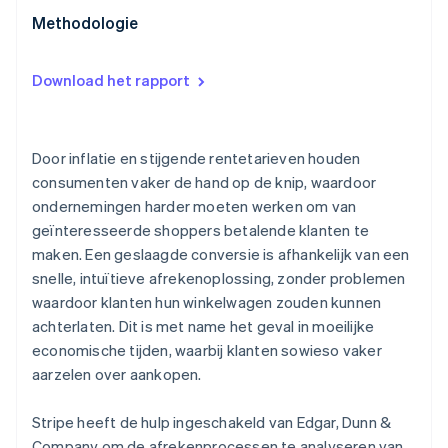
wereldwijd te verbeteren
Naadloze afrekenervaringen
Methodologie
Oplossingen voor wereldwijde uitbreiding en
gelokaliseerde ervaringen
Download het rapport
Optimalisatie voor mobiele apparaten en unified
commerce
Door inflatie en stijgende rentetarieven houden
Snel starten met abonnementen en eenmalige
consumenten vaker de hand op de knip, waardoor
aankopen omzetten in terugkerende inkomsten
ondernemingen harder moeten werken om van
geïnteresseerde shoppers betalende klanten te
maken. Een geslaagde conversie is afhankelijk van een
snelle, intuïtieve afrekenoplossing, zonder problemen
waardoor klanten hun winkelwagen zouden kunnen
achterlaten. Dit is met name het geval in moeilijke
economische tijden, waarbij klanten sowieso vaker
aarzelen over aankopen.
Stripe heeft de hulp ingeschakeld van Edgar, Dunn &
Company om de afrekenprocessen te analyseren van