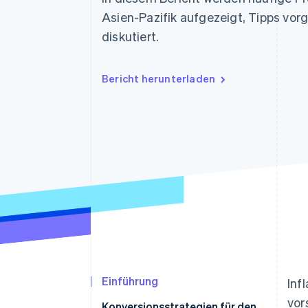
Optimierung der
Datensynchronisier
Autorisierungsraten
Asien-Pazifik aufgezeigt, Tipps vor
Link
diskutiert.
Beschleunigter Bezahlvorgang
Financial Connections
Verbundene Finanzdaten
Bericht herunterladen
Einführung
Inf
vor
Konversionsstrategien für den