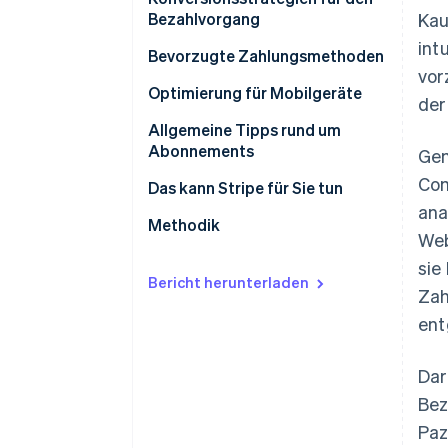
Bezahlvorgang
Kau
int
Häufige Fehler und verpasste
Bevorzugte Zahlungsmethoden
vor
Chancen im Bezahlvorgang
Optimierung für Mobilgeräte
der
Die häufigsten Fehler bei der
Allgemeine Tipps rund um
Optimierung für Mobilgeräte
Abonnements
Gem
Com
Allgemeine Möglichkeiten zur
Das kann Stripe für Sie tun
Verbesserung der
ana
Reibungslosen Bezahlvorgang
Methodik
Abonnementerfahrung
Web
anbieten
sie
Erwartungen im In- und Ausland
Bericht herunterladen
Zah
erfüllen
ent
Optimierung für Mobilgeräte
und Unified Commerce
Dar
Abonnements anbieten und
Bez
Einmalkäufe in regelmäßige
Paz
Einnahmen verwandeln