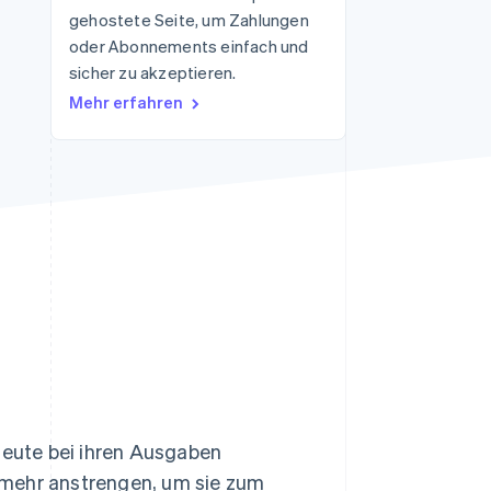
gehostete Seite, um Zahlungen
oder Abonnements einfach und
sicher zu akzeptieren.
Stripe-Sessions 2026
Erfahren Sie, wie Stripe
Mehr erfahren
Lösungen für die
Wirtschaftsinfrastruktur
für KI aufbaut.
Jetzt ansehen
 Leute bei ihren Ausgaben
 mehr anstrengen, um sie zum