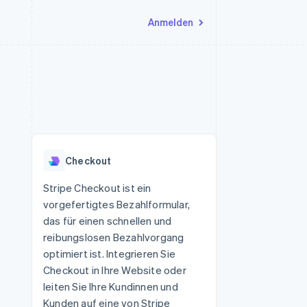
Anmelden
Ressourcen
Ecosystem
Kontakt
nd Marktplätze
Mehr
App-Integrationen
Partner
Sales-Team kontaktieren
Product roadmap
Code-Beispiele
Stripe App-Marktplatz
Partner werden
Ausblick
 Plattformen
Entwickler-Blog
 platforms
eit
API-Status
Radar
Betrugsprävention
eistungen
Checkout
Atlas
onen
virtuelle Karten
Start-up-Gründung
Stripe Checkout ist ein
vorgefertigtes Bezahlformular,
Climate
CO₂-Entnahme
das für einen schnellen und
reibungslosen Bezahlvorgang
Identity
Online-Identitätsprüfung
optimiert ist. Integrieren Sie
Checkout in Ihre Website oder
leiten Sie Ihre Kundinnen und
Kunden auf eine von Stripe