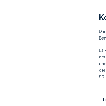
K
Die
Ben
Es 
der
den
der
90 