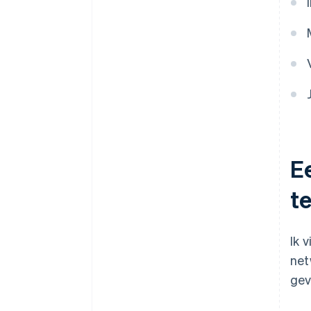
E
t
Ik 
net
gev