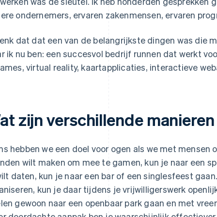
werken was de sleutel. Ik heb honderden gesprekken g
ere ondernemers, ervaren zakenmensen, ervaren prog
denk dat dat een van de belangrijkste dingen was die
r ik nu ben: een succesvol bedrijf runnen dat werkt v
games, virtual reality, kaartapplicaties, interactieve w
at zijn verschillende maniere
s hebben we een doel voor ogen als we met mensen om
enden wilt maken om mee te gamen, kun je naar een sp
wilt daten, kun je naar een bar of een singlesfeest gaan. 
aniseren, kun je daar tijdens je vrijwilligerswerk openlij
len gewoon naar een openbaar park gaan en met vree
r doordachte aanpak ben je waarschijnlijk effectiever (