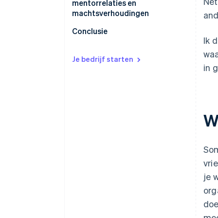
Net
mentorrelaties en
machtsverhoudingen
and
Conclusie
Ik 
waa
Je bedrijf starten
in 
W
Som
vri
je 
org
doe
mee