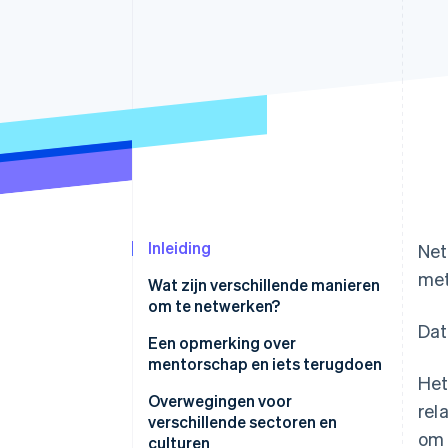
Link
Versneld afrekenen
Financial Connections
Data gekoppelde rekeningen
Inleiding
Net
met
Wat zijn verschillende manieren
om te netwerken?
Dat
Een opmerking over
mentorschap en iets terugdoen
Het
Overwegingen voor
rel
verschillende sectoren en
om 
culturen