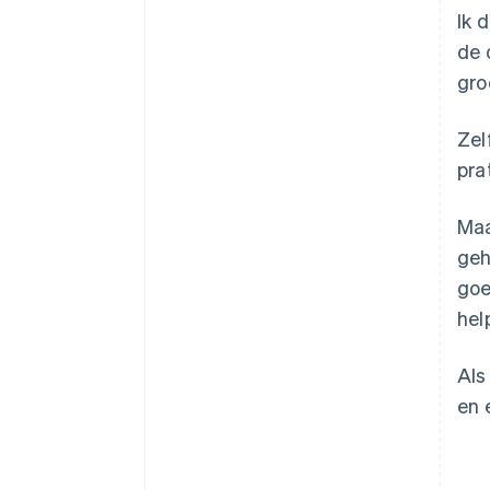
Ik 
de 
gro
Zel
pra
Maa
geh
goe
hel
Als
en 