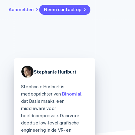
Aanmelden
Neem contact op
Bronnen
Ecosysteem
Contact
marktplaatsen
Meer
App-integraties
Partners
Neem contact op
Product roadmap
Voorbeelden van code
Stripe App Marketplace
Partner worden
Ontdek wat er in het verschiet
or platforms
Developerblog
ligt
r platforms
API-status
financiële
Radar
Fraudepreventie
Stephanie Hurlburt
tuele kaarten
Atlas
ing
Oprichting van een start-up
Stephanie Hurlburt is
medeoprichter van
Binomial
,
Climate
dat Basis maakt, een
CO₂-verwijdering
middleware voor
Identity
beeldcompressie. Daarvoor
Online identiteitsverificatie
deed ze low-level grafische
engineering in de VR- en