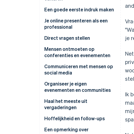
and
Een goede eerste indruk maken
Communiceren via kleding en
Je online presenteren als een
Vra
uiterlijk
professional
"Wa
je 
Website
Direct vragen stellen
Een goede aanwezigheid op
De kracht van het informatieve
Mensen ontmoeten op
Net
social media creëren
interview
conferenties en evenementen
pri
Andere eerste indrukken online
Hoe je je gedraagt op
Communiceren met mensen op
woo
evenementen
social media
Nuttige en zinvolle content
ste
maken
Organiseer je eigen
evenementen en communities
Ik 
Haal het meeste uit
maa
vergaderingen
mij
Hoe je het verzoek kunt
Hoffelijkheid en follow-ups
spa
aanpakken
Een opmerking over