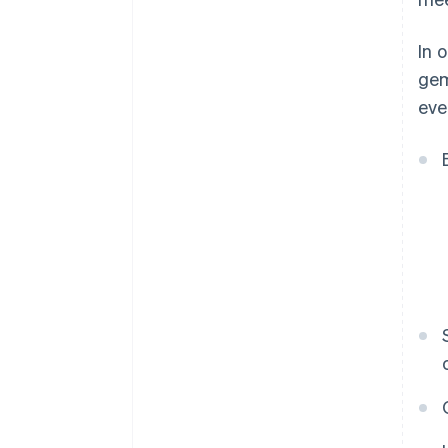
In 
gem
eve