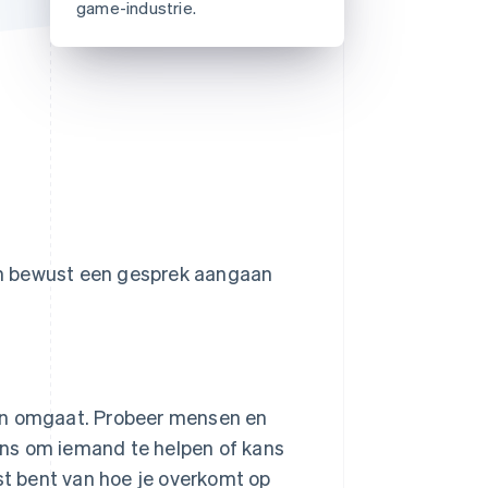
game-industrie.
Stripe Sessions 2026
Ontdek hoe Stripe de
economische
infrastructuur voor AI
bouwt.
Nu bekijken
oon bewust een gesprek aangaan
ren omgaat. Probeer mensen en
kans om iemand te helpen of kans
ust bent van hoe je overkomt op