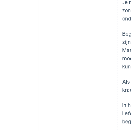
Je 
zon
ond
Beg
zij
Maa
moe
kun
Als
kra
In 
lie
beg