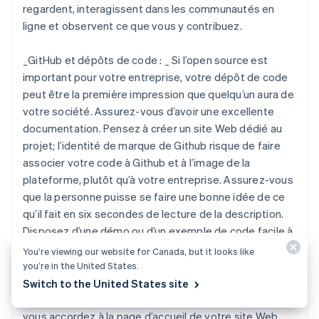
regardent, interagissent dans les communautés en
ligne et observent ce que vous y contribuez.
_
GitHub et dépôts de code : _
Si l’open source est
important pour votre entreprise, votre dépôt de code
peut être la première impression que quelqu’un aura de
votre société. Assurez-vous d’avoir une excellente
documentation. Pensez à créer un site Web dédié au
projet; l’identité de marque de Github risque de faire
associer votre code à Github et à l’image de la
plateforme, plutôt qu’à votre entreprise. Assurez-vous
que la personne puisse se faire une bonne idée de ce
qu’il fait en six secondes de lecture de la description.
Disposez d’une démo ou d’un exemple de code facile à
générer ou prédéfini. Si vous acceptez des
You’re viewing our website for Canada, but it looks like
contributions, indiquez clairement comment les autres
you’re in the United States.
peuvent les soumettre. Traitez toutes les présences
Switch to the United States site
Web de votre entreprise avec le même sérieux que
vous accordez à la page d’accueil de votre site Web.