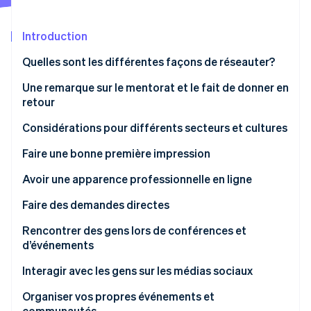
Commerce de détail
État des API
Atlas
Constitution d'une entreprise
Introduction
Climate
Élimination du carbone
Écosystème
Quelles sont les différentes façons de réseauter?
Identity
Une remarque sur le mentorat et le fait de donner en
Partenaires
Vérification de l'identité
retour
Stripe App Marketplace
Considérations pour différents secteurs et cultures
Faire une bonne première impression
Stripe Sessions 2026
Communiquer par l’habillement et l’apparence
Avoir une apparence professionnelle en ligne
Découvrez comment Stripe construit l’infrastructure écon
l’IA.
Site Web
Faire des demandes directes
Regarder
Établir une bonne présence sur les médias sociaux
Le pouvoir de l’entretien d’information
Rencontrer des gens lors de conférences et
d’événements
Autres premières impressions en ligne
Comportement à adopter lors des événements
Interagir avec les gens sur les médias sociaux
Créer du contenu utile et significatif
Organiser vos propres événements et
communautés