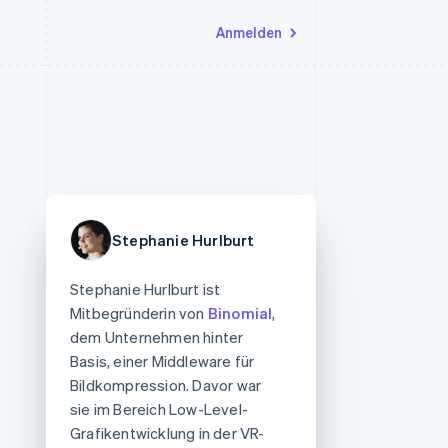
Anmelden
Ressourcen
Ecosystem
Kontakt
nd Marktplätze
Mehr
App-Integrationen
Partner
Sales-Team kontaktieren
Product roadmap
Code-Beispiele
Stripe App-Marktplatz
Partner werden
Ausblick
 Plattformen
Entwickler-Blog
 platforms
eit
API-Status
Radar
Betrugsprävention
eistungen
Stephanie Hurlburt
Atlas
onen
virtuelle Karten
Start-up-Gründung
Stephanie Hurlburt ist
Climate
Mitbegründerin von
Binomial
,
CO₂-Entnahme
dem Unternehmen hinter
Identity
Basis, einer Middleware für
Online-Identitätsprüfung
Bildkompression. Davor war
sie im Bereich Low-Level-
Grafikentwicklung in der VR-