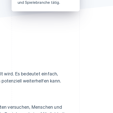
und Spielebranche tätig.
Stripe-Sessions 2026
Erfahren Sie, wie Stripe
Lösungen für die
Wirtschaftsinfrastruktur
für KI aufbaut.
Jetzt ansehen
lt wird. Es bedeutet einfach,
potenziell weiterhelfen kann.
llten versuchen, Menschen und