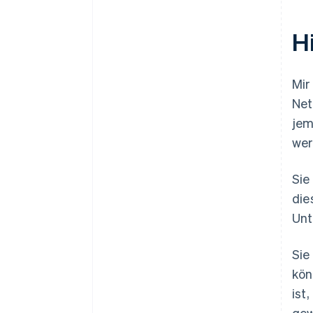
H
Mir
Net
jem
wer
Sie
die
Unt
Sie
kön
ist
gew