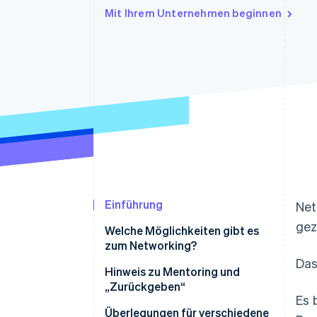
Optimierung der
Datensynchronisier
Mit Ihrem Unternehmen beginnen
Autorisierungsraten
Link
Beschleunigter Bezahlvorgang
Financial Connections
Verbundene Finanzdaten
Einführung
Net
gez
Welche Möglichkeiten gibt es
zum Networking?
Das 
Hinweis zu Mentoring und
„Zurückgeben“
Es 
Überlegungen für verschiedene