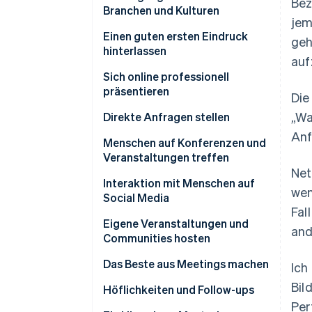
Bez
Branchen und Kulturen
jem
Einen guten ersten Eindruck
geh
hinterlassen
auf
Kommunikation durch Kleidung
Sich online professionell
und Erscheinungsbild
präsentieren
Die
„Wa
Website
Direkte Anfragen stellen
Anf
Eine wirksame Social Media-
Die Bedeutung des
Menschen auf Konferenzen und
Präsenz aufbauen
Informationsgesprächs
Veranstaltungen treffen
Net
Weitere erste Eindrücke online
Auftreten bei Veranstaltungen
Interaktion mit Menschen auf
wen
Social Media
Erstellung von nützlichen und
Fal
aussagekräftigen Inhalten
Eigene Veranstaltungen und
and
Communities hosten
Das Beste aus Meetings machen
Ich
Bil
Wie Sie die Anfrage angehen
Höflichkeiten und Follow-ups
sollten
Per