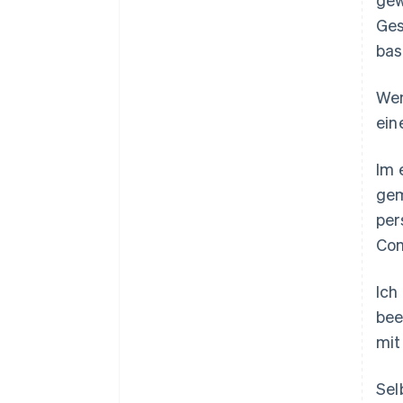
Ges
bas
Wen
ein
Im 
gem
per
Com
Ich
bee
mit
Sel