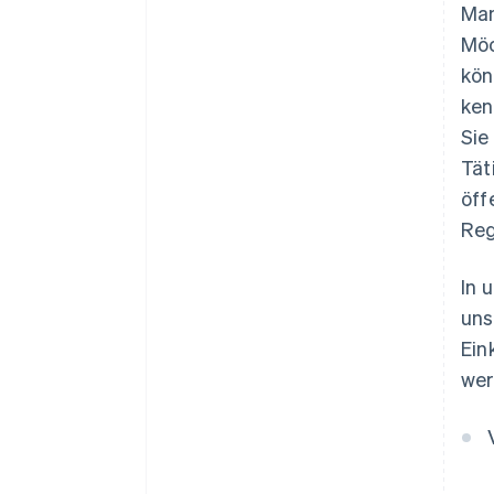
Man
Möc
kön
ken
Sie
Tät
öff
Reg
In 
uns
Ein
wer